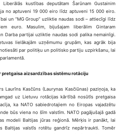
am Liberālās kustības deputātam Šarūnam Gustainim
a no aptuveni 19 000 eiro līdz aptuveni 15 000 eiro.
ībai un “MG Group” uzliktie naudas sodi – attiecīgi līdz
em euro. Masulim, bijušajam liberālim Gintaram
 Darba partijai uzliktie naudas sodi palika nemainīgi.
etuvas lielākajām uzņēmumu grupām, kas agrāk bija
tiesāti par politiķu un politisko partiju uzpirkšanu, lai
parlamentā.
r pretgaisa aizsardzības sistēmu rotāciju
trs Laurīns Kasčūns (Laurynas Kasčiūnas) paziņoja, ka
amgad uz Lietuvu rotācijas kārtībā nosūtīs pretgaisa
 sacīja, ka NATO sabiedrotajiem no Eiropas vajadzētu
lande būs viena no šīm valstīm. NATO pagājušajā gadā
as modeli Baltijas jūras reģionā. Mērķis ir panākt, lai
s Baltijas valstīs rotētu gandrīz nepārtraukti. Tomēr