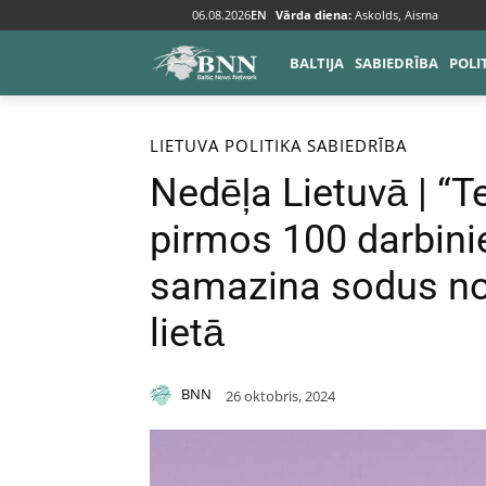
06.08.2026
EN
Vārda diena:
Askolds, Aisma
BALTIJA
SABIEDRĪBA
POLI
Sākums
Baltija
Lietuva
LIETUVA
POLITIKA
SABIEDRĪBA
Nedēļa Lietuvā | “Te
pirmos 100 darbini
samazina sodus no
lietā
BNN
26 oktobris, 2024