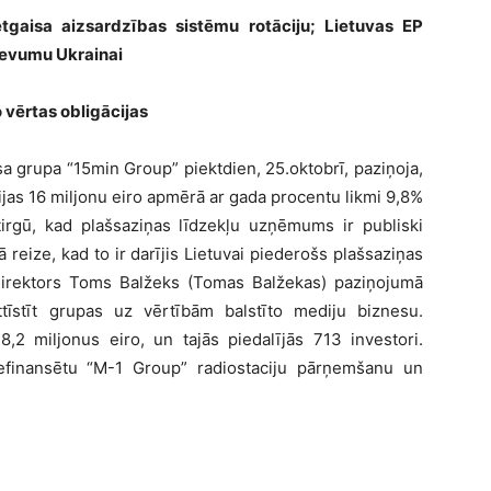
etgaisa aizsardzības sistēmu rotāciju; Lietuvas EP
devumu Ukrainai
o vērtas obligācijas
sa grupa “15min Group” piektdien, 25.oktobrī, paziņoja,
ācijas 16 miljonu eiro apmērā ar gada procentu likmi 9,8%
 tirgū, kad plašsaziņas līdzekļu uzņēmums ir publiski
 reize, kad to ir darījis Lietuvai piederošs plašsaziņas
direktors Toms Balžeks (Tomas Balžekas) paziņojumā
ttīstīt grupas uz vērtībām balstīto mediju biznesu.
,2 miljonus eiro, un tajās piedalījās 713 investori.
refinansētu “M-1 Group” radiostaciju pārņemšanu un