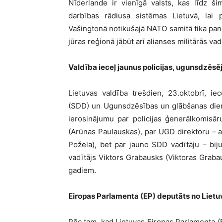
Nīderlande ir vienīgā valsts, kas līdz š
darbības rādiusa sistēmas Lietuvā, lai p
Vašingtonā notikušajā NATO samitā tika panāk
jūras reģionā jābūt arī alianses militārās vad
Valdība ieceļ jaunus policijas, ugunsdzēsē
Lietuvas valdība trešdien, 23.oktobrī, ie
(SDD) un Ugunsdzēsības un glābšanas diene
ierosinājumu par policijas ģenerālkomisā
(Arūnas Paulauskas), par UGD direktoru – a
Požėla), bet par jauno SDD vadītāju – biju
vadītājs Viktors Grabausks (Viktoras Grabaus
gadiem.
Eiropas Parlamenta (EP) deputāts no Liet
Pēc tam, kad Lietuvas Eiropas Parlamenta (E