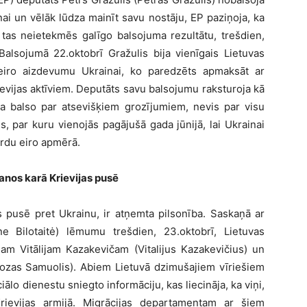
ai un vēlāk lūdza mainīt savu nostāju, EP paziņoja, ka
u tas neietekmēs galīgo balsojuma rezultātu, trešdien,
Balsojumā 22.oktobrī Gražulis bija vienīgais Lietuvas
 eiro aizdevumu Ukrainai, ko paredzēts apmaksāt ar
vijas aktīviem. Deputāts savu balsojumu raksturoja kā
 ka balso par atsevišķiem grozījumiem, nevis par visu
, par kuru vienojās pagājušā gada jūnijā, lai Ukrainai
ardu eiro apmērā.
šanos karā Krievijas pusē
as pusē pret Ukrainu, ir atņemta pilsonība. Saskaņā ar
ne Bilotaitė) lēmumu trešdien, 23.oktobrī, Lietuvas
am Vitālijam Kazakevičam (Vitalijus Kazakevičius) un
zas Samuolis). Abiem Lietuvā dzimušajiem vīriešiem
ālo dienestu sniegto informāciju, kas liecināja, ka viņi,
rievijas armijā. Migrācijas departamentam ar šiem