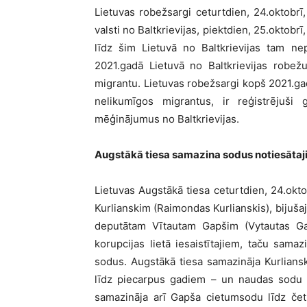
Lietuvas robežsargi ceturtdien, 24.oktobrī
valsti no Baltkrievijas, piektdien, 25.oktob
līdz šim Lietuvā no Baltkrievijas tam nep
2021.gadā Lietuvā no Baltkrievijas robež
migrantu. Lietuvas robežsargi kopš 2021.gad
nelikumīgos migrantus, ir reģistrējuš
mēģinājumus no Baltkrievijas.
Augstākā tiesa samazina sodus notiesātaji
Lietuvas Augstākā tiesa ceturtdien, 24.o
Kurlianskim (Raimondas Kurlianskis), bijušaj
deputātam Vītautam Gapšim (Vytautas Ga
korupcijas lietā iesaistītajiem, taču sam
sodus. Augstākā tiesa samazināja Kurlian
līdz piecarpus gadiem – un naudas sodu n
samazināja arī Gapša cietumsodu līdz če