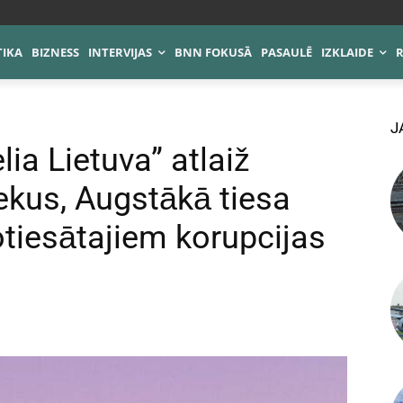
TIKA
BIZNESS
INTERVIJAS
BNN FOKUSĀ
PASAULĒ
IZKLAIDE
J
lia Lietuva” atlaiž
ekus, Augstākā tiesa
tiesātajiem korupcijas