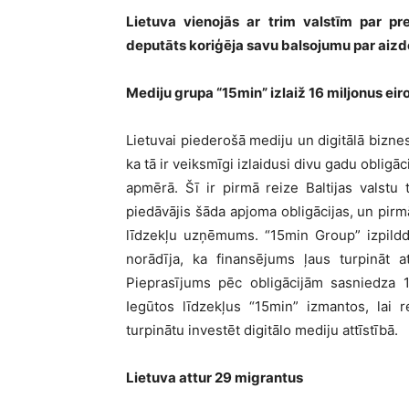
Lietuva vienojās ar trim valstīm par pr
deputāts koriģēja savu balsojumu par aiz
Mediju grupa “15min” izlaiž 16 miljonus eir
Lietuvai piederošā mediju un digitālā bizne
ka tā ir veiksmīgi izlaidusi divu gadu oblig
apmērā. Šī ir pirmā reize Baltijas valstu
piedāvājis šāda apjoma obligācijas, un pirmā
līdzekļu uzņēmums. “15min Group” izpild
norādīja, ka finansējums ļaus turpināt a
Pieprasījums pēc obligācijām sasniedza 18
Iegūtos līdzekļus “15min” izmantos, lai 
turpinātu investēt digitālo mediju attīstībā.
Lietuva attur 29 migrantus