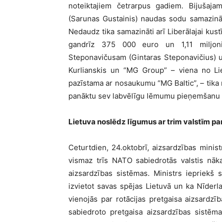
noteiktajiem četrarpus gadiem. Bijušaj
(Sarunas Gustainis) naudas sodu samazināj
Nedaudz tika samazināti arī Liberālajai kust
gandrīz 375 000 euro un 1,11 miljoni
Steponavičusam (Gintaras Steponavičius) un
Kurlianskis un “MG Group” – viena no Li
pazīstama ar nosaukumu “MG Baltic”, – tika no
panāktu sev labvēlīgu lēmumu pieņemšanu 
Lietuva noslēdz līgumus ar trim valstīm pa
Ceturtdien, 24.oktobrī, aizsardzības minis
vismaz trīs NATO sabiedrotās valstis nāk
aizsardzības sistēmas. Ministrs iepriekš
izvietot savas spējas Lietuvā un ka Nīder
vienojās par rotācijas pretgaisa aizsardzīb
sabiedroto pretgaisa aizsardzības sistēma