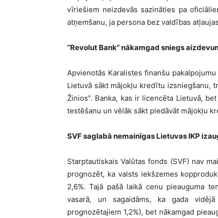
vīriešiem neizdevās sazināties pa oficiāli
atņemšanu, ja persona bez valdības atļaujas 
“Revolut Bank” nākamgad sniegs aizdevum
Apvienotās Karalistes finanšu pakalpojumu
Lietuvā sākt mājokļu kredītu izsniegšanu, tr
Žinios”. Banka, kas ir licencēta Lietuvā, b
testēšanu un vēlāk sākt piedāvāt mājokļu kre
SVF saglabā nemainīgas Lietuvas IKP iza
Starptautiskais Valūtas fonds (SVF) nav ma
prognozēt, ka valsts iekšzemes kopproduk
2,6%. Tajā pašā laikā cenu pieauguma te
vasarā, un sagaidāms, ka gada vidējā 
prognozētajiem 1,2%), bet nākamgad pieaugs