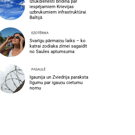
Izlūkdienesti brīdina par
iespējamiem Krievijas
uzbrukumiem infrastruktūrai
Baltijā
EZOTĒRIKA
Svarīgu pārmaiņu laiks – ko
katrai zodiaka zīmei sagaidīt
no Saules aptumsuma
PASAULĒ
Igaunija un Zviedrija paraksta
līgumu par igauņu cietumu
nomu