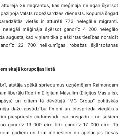
, atturēja 29 migrantus, kas mēģināja nelegāli šķērsot
rī, paziņoja Valsts robežsardzes dienests. Kopumā šogad
aredzētās vietās ir atturēti 773 nelegālie migranti.
u nelegāli mēģināja šķērsot gandrīz 4 200 nelegālo
a augusta, kad viņiem tika piešķirtas tiesības noraidīt
i gandrīz 22 700 nelikumīgas robežas šķērsošanas
em skaļā korupcijas lietā
ktobrī, atstāja spēkā spriedumus uzņēmējam Raimondam
am liberāļu līderim Eligijam Masulim (Eligijus Masiulis),
pšys) un citiem tā dēvētajā “MG Group” politiskās
azināja dažu apsūdzību līmeni un piesprieda vieglākus
skim piespriesto cietumsodu par pusgadu – no sešiem
o gandrīz 19 000 eiro līdz gandrīz 17 000 eiro. Tā
triem gadiem un trim mēnešiem no apelācijas tiesas