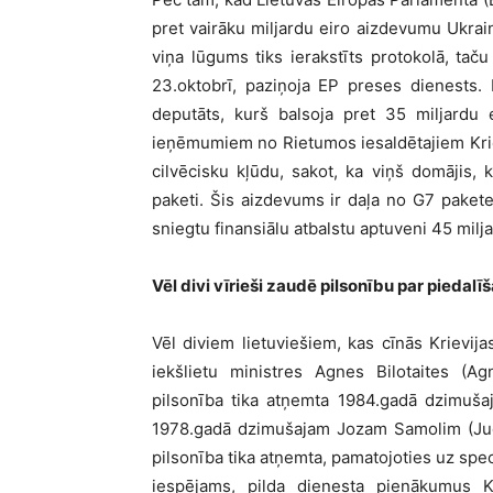
pret vairāku miljardu eiro aizdevumu Ukrain
viņa lūgums tiks ierakstīts protokolā, tač
23.oktobrī, paziņoja EP preses dienests. 
deputāts, kurš balsoja pret 35 miljardu
ieņēmumiem no Rietumos iesaldētajiem Krie
cilvēcisku kļūdu, sakot, ka viņš domājis,
paketi. Šis aizdevums ir daļa no G7 paketes
sniegtu finansiālu atbalstu aptuveni 45 milj
Vēl divi vīrieši zaudē pilsonību par piedalī
Vēl diviem lietuviešiem, kas cīnās Krievij
iekšlietu ministres Agnes Bilotaites (Ag
pilsonība tika atņemta 1984.gadā dzimušaj
1978.gadā dzimušajam Jozam Samolim (Juo
pilsonība tika atņemta, pamatojoties uz speci
iespējams, pilda dienesta pienākumus K