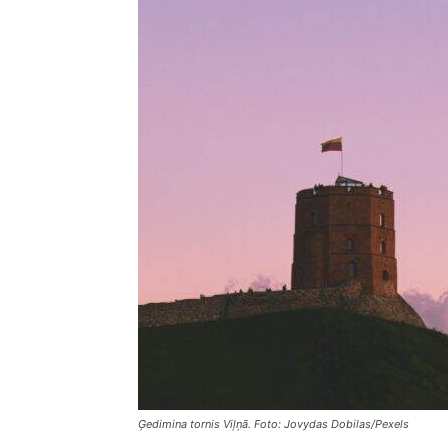
Ģedimina tornis Viļņā. Foto: Jovydas Dobilas/Pexels