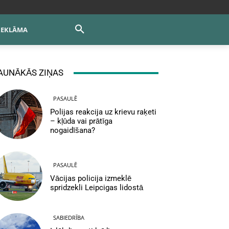
REKLĀMA
AUNĀKĀS ZIŅAS
PASAULĒ
Polijas reakcija uz krievu raķeti
– kļūda vai prātīga
nogaidīšana?
PASAULĒ
Vācijas policija izmeklē
spridzekli Leipcigas lidostā
SABIEDRĪBA