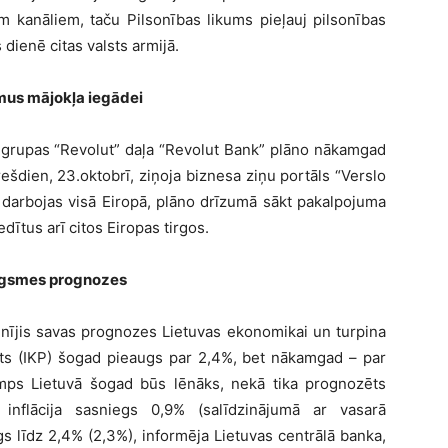
em kanāliem, taču Pilsonības likums pieļauj pilsonības
dienē citas valsts armijā.
us mājokļa iegādei
 grupas “Revolut” daļa “Revolut Bank” plāno nākamgad
ešdien, 23.oktobrī, ziņoja biznesa ziņu portāls “Verslo
et darbojas visā Eiropā, plāno drīzumā sākt pakalpojuma
dītus arī citos Eiropas tirgos.
ugsmes prognozes
inījis savas prognozes Lietuvas ekonomikai un turpina
ts (IKP) šogad pieaugs par 2,4%, bet nākamgad – par
mps Lietuvā šogad būs lēnāks, nekā tika prognozēts
inflācija sasniegs 0,9% (salīdzinājumā ar vasarā
 līdz 2,4% (2,3%), informēja Lietuvas centrālā banka,