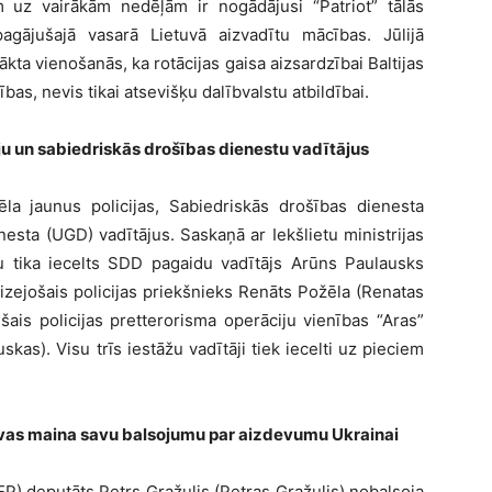
im uz vairākām nedēļām ir nogādājusi “Patriot” tālās
agājušajā vasarā Lietuvā aizvadītu mācības. Jūlijā
ta vienošanās, ka rotācijas gaisa aizsardzībai Baltijas
ības, nevis tikai atsevišķu dalībvalstu atbildībai.
ju un sabiedriskās drošības dienestu vadītājus
cēla jaunus policijas, Sabiedriskās drošības dienesta
sta (UGD) vadītājus. Saskaņā ar Iekšlietu ministrijas
ru tika iecelts SDD pagaidu vadītājs Arūns Paulausks
izejošais policijas priekšnieks Renāts Požēla (Renatas
šais policijas pretterorisma operāciju vienības “Aras”
kas). Visu trīs iestāžu vadītāji tiek iecelti uz pieciem
uvas maina savu balsojumu par aizdevumu Ukrainai
P) deputāts Petrs Gražulis (Petras Gražulis) nobalsoja