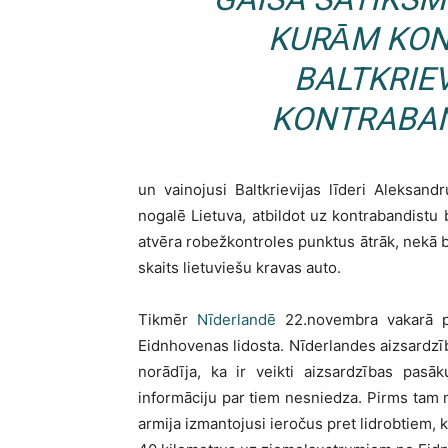
KURĀM KON
BALTKRIE
KONTRABAN
un vainojusi Baltkrievijas līderi Aleksa
nogalē Lietuva, atbildot uz kontrabandistu 
atvēra robežkontroles punktus ātrāk, nekā bija
skaits lietuviešu kravas auto.
Tikmēr
Nīderlandē
22.novembra vakarā pē
Eidnhovenas lidosta. Nīderlandes aizsard
norādīja, ka ir veikti aizsardzības pas
informāciju par tiem nesniedza. Pirms tam 
armija izmantojusi ieročus pret lidrobtiem,