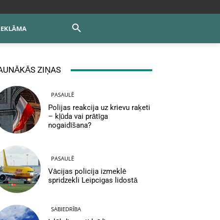
REKLĀMA
AUNĀKĀS ZIŅAS
PASAULĒ
Polijas reakcija uz krievu raķeti
– kļūda vai prātīga
nogaidīšana?
PASAULĒ
Vācijas policija izmeklē
spridzekli Leipcigas lidostā
SABIEDRĪBA