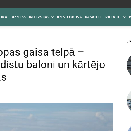
TIKA
BIZNESS
INTERVIJAS
BNN FOKUSĀ
PASAULĒ
IZKLAIDE
J
opas gaisa telpā –
ndistu baloni un kārtējo
as