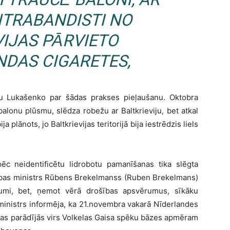
TRABANDISTI NO
VIJAS PĀRVIETO
DAS CIGARETES,
ndru Lukašenko par šādas prakses pieļaušanu. Oktobra
balonu plūsmu, slēdza robežu ar Baltkrieviju, bet atkal
 plānots, jo Baltkrievijas teritorijā bija iestrēdzis liels
c neidentificētu lidrobotu pamanīšanas tika slēgta
zības ministrs Rūbens Brekelmanss (Ruben Brekelmans)
ākumi, bet, ņemot vērā drošības apsvērumus, sīkāku
ministrs informēja, ka 21.novembra vakarā Nīderlandes
 kas parādījās virs Volkelas Gaisa spēku bāzes apmēram