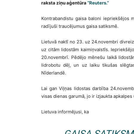
raksta ziņu aģentūra
“Reuters.”
Kontrabandistu gaisa baloni iepriekšējos
radījuši traucējumus gaisa satiksmē.
Lietuvā naktī no 23. uz 24.novembri divreiz ī
uz citām lidostām kaimiņvalstīs. Iepriekšēj
20.novembrī. Pēdējo mēnešu laikā lidostā
lidrobotu dēļ, un uz laiku tikušas slēgtas
Nīderlandē.
Lai gan Viļņas lidostas darbība 24.novembr
visas dienas garumā, jo ir izjaukta apkalpes 
Lietuva informējusi, ka
GAISA SATIKSM