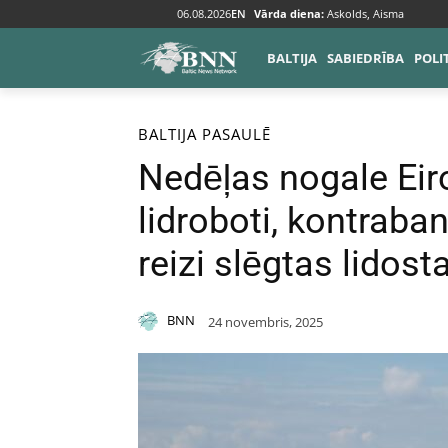
06.08.2026
EN
Vārda diena:
Askolds, Aisma
BALTIJA
SABIEDRĪBA
POLI
Sākums
Baltija
BALTIJA
PASAULĒ
Nedēļas nogale Eir
lidroboti, kontraba
reizi slēgtas lidost
BNN
24 novembris, 2025