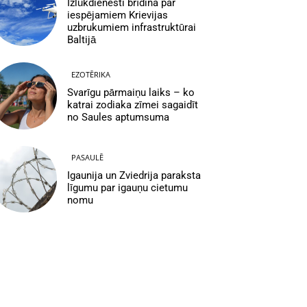
Izlūkdienesti brīdina par
iespējamiem Krievijas
uzbrukumiem infrastruktūrai
Baltijā
EZOTĒRIKA
Svarīgu pārmaiņu laiks – ko
katrai zodiaka zīmei sagaidīt
no Saules aptumsuma
PASAULĒ
Igaunija un Zviedrija paraksta
līgumu par igauņu cietumu
nomu