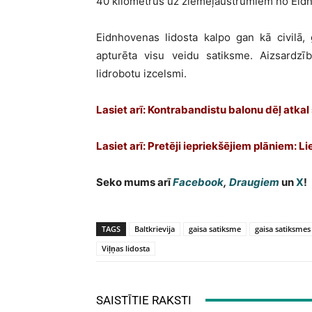
40 kilometrus uz ziemeļaustrumiem no Eid
Eidnhovenas lidosta kalpo gan kā civilā,
apturēta visu veidu satiksme. Aizsardzī
lidrobotu izcelsmi.
Lasiet arī: Kontrabandistu balonu dēļ atkal 
Lasiet arī: Pretēji iepriekšējiem plāniem: L
Seko mums arī
Facebook
,
Draugiem
un
X
!
TAGS
Baltkrievija
gaisa satiksme
gaisa satiksmes
Viļņas lidosta
SAISTĪTIE RAKSTI