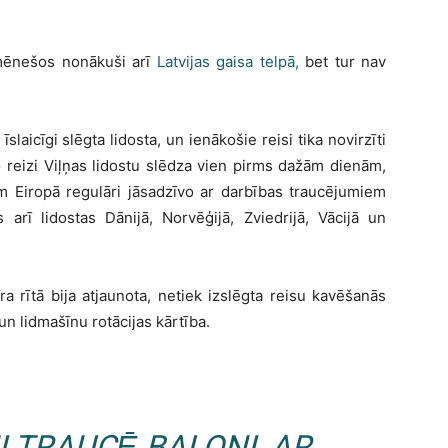
 mēnešos nonākuši arī
Latvijas gaisa telpā,
bet tur nav
slaicīgi slēgta lidosta, un ienākošie reisi tika novirzīti
o reizi Viļņas lidostu slēdza vien pirms dažām dienām,
m Eiropā regulāri jāsadzīvo ar darbības traucējumiem
 arī lidostas Dānijā, Norvēģijā, Zviedrijā, Vācijā un
a rītā bija atjaunota, netiek izslēgta reisu kavēšanās
un lidmašīnu rotācijas kārtība.
I TRAUCĒ BALONI, AR