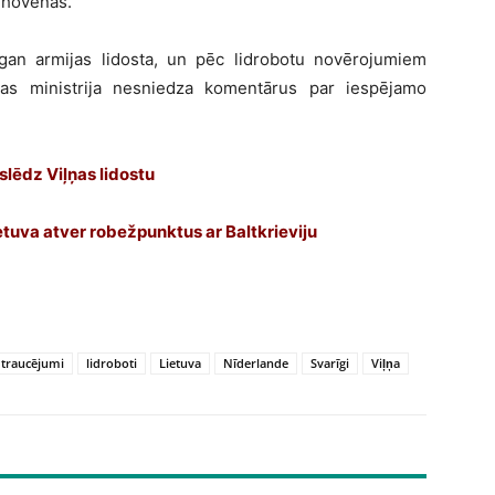
nhovenas.
 gan armijas lidosta, un pēc lidrobotu novērojumiem
bas ministrija nesniedza komentārus par iespējamo
slēdz Viļņas lidostu
ietuva atver robežpunktus ar Baltkrieviju
 traucējumi
lidroboti
Lietuva
Nīderlande
Svarīgi
Viļņa