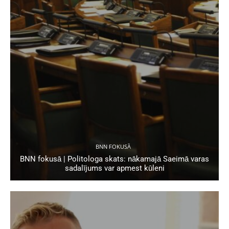
BNN FOKUSĀ
BNN fokusā | Politologa skats: nākamajā Saeimā varas
sadalījums var apmest kūleni