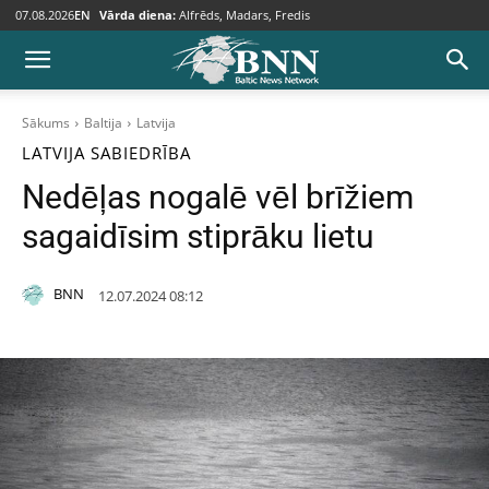
07.08.2026
EN
Vārda diena:
Alfrēds, Madars, Fredis
Sākums
Baltija
Latvija
LATVIJA
SABIEDRĪBA
Nedēļas nogalē vēl brīžiem
sagaidīsim stiprāku lietu
BNN
12.07.2024 08:12