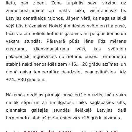
lietu, gan zibeni. Zona turpinās savu virzību uz
ziemeļaustrumiem arī nakts laikā, visintensīvāk līs
Latvijas centrālajos rajonos. Jāņem vērā, ka negaisa laikā
vējš būs brāzmains! Nokrišņi mitēsies svētdien rīta pusē,
taču vietām neliels lietus ir gaidāms arī pēcpusdienas un
vakara stundās. Pārsvarā pūtīs lēns līdz mērens
austrumu, dienvidaustrumu vējš, kas svētdien
pakāpeniski iegriezīsies no rietumu puses. Termometra
stabiņš naktī nenoslīdēs zem +15…+20 grādu atzīmes, un
dienā gaisa temperatūra daudzviet paaugstināsies līdz
+24…+30 grādiem.
Nākamās nedēļas pirmajā pusē brīžiem uzlīs, taču vairs
ne tik stipri un arī ne ilgstoši. Laiks saglabāsies silts,
diennakts gaišajās stundās lielākajā Latvijas daļā
termometra stabiņš pieturēsies virs +25 grādu atzīmes.