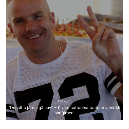
LATVIJA
“Dupsītis jāmazgā nav,” – Kivičs satracina tautu ar viedokli
par ģimeni