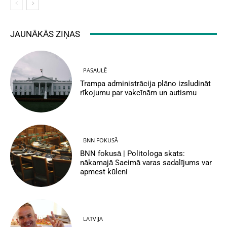
JAUNĀKĀS ZIŅAS
PASAULĒ
Trampa administrācija plāno izsludināt
rīkojumu par vakcīnām un autismu
BNN FOKUSĀ
BNN fokusā | Politologa skats:
nākamajā Saeimā varas sadalījums var
apmest kūleni
LATVIJA