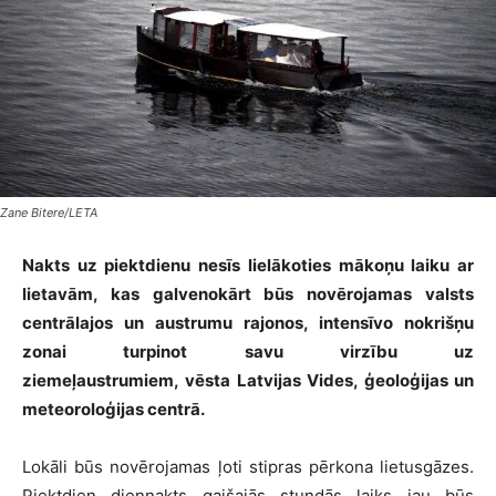
Zane Bitere/LETA
Nakts uz piektdienu nesīs lielākoties mākoņu laiku ar
lietavām, kas galvenokārt būs novērojamas valsts
centrālajos un austrumu rajonos, intensīvo nokrišņu
zonai turpinot savu virzību uz
ziemeļaustrumiem, vēsta Latvijas Vides, ģeoloģijas un
meteoroloģijas centrā.
Lokāli būs novērojamas ļoti stipras pērkona lietusgāzes.
Piektdien diennakts gaišajās stundās laiks jau būs