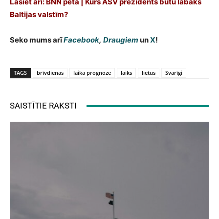
Lasiet arī: BNN pēta | Kurš ASV prezidents būtu labāks
Baltijas valstīm?
Seko mums arī
Facebook
,
Draugiem
un
X
!
TAGS
brīvdienas
laika prognoze
laiks
lietus
Svarīgi
SAISTĪTIE RAKSTI