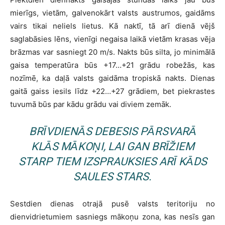
mierīgs, vietām, galvenokārt valsts austrumos, gaidāms
vairs tikai neliels lietus. Kā naktī, tā arī dienā vējš
saglabāsies lēns, vienīgi negaisa laikā vietām krasas vēja
brāzmas var sasniegt 20 m/s. Nakts būs silta, jo minimālā
gaisa temperatūra būs +17…+21 grādu robežās, kas
nozīmē, ka daļā valsts gaidāma tropiskā nakts. Dienas
gaitā gaiss iesils līdz +22…+27 grādiem, bet piekrastes
tuvumā būs par kādu grādu vai diviem zemāk.
BRĪVDIENĀS DEBESIS PĀRSVARĀ
KLĀS MĀKOŅI, LAI GAN BRĪŽIEM
STARP TIEM IZSPRAUKSIES ARĪ KĀDS
SAULES STARS.
Sestdien dienas otrajā pusē valsts teritoriju no
dienvidrietumiem sasniegs mākoņu zona, kas nesīs gan