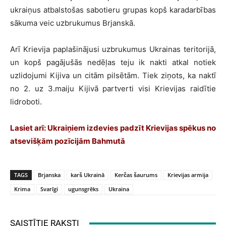
ukraiņus atbalstošas sabotieru grupas kopš karadarbības
sākuma veic uzbrukumus Brjanskā.
Arī Krievija paplašinājusi uzbrukumus Ukrainas teritorijā,
un kopš pagājušās nedēļas teju ik nakti atkal notiek
uzlidojumi Kijiva un citām pilsētām. Tiek ziņots, ka naktī
no 2. uz 3.maiju Kijivā partverti visi Krievijas raidītie
lidroboti.
Lasiet arī: Ukraiņiem izdevies padzīt Krievijas spēkus no
atsevišķām pozīcijām Bahmutā
TAGS
Brjanska
karš Ukrainā
Kerčas šaurums
Krievijas armija
Krima
Svarīgi
ugunsgrēks
Ukraina
SAISTĪTIE RAKSTI