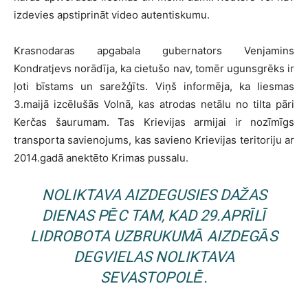
izdevies apstiprināt video autentiskumu.
Krasnodaras apgabala gubernators Venjamins
Kondratjevs norādīja, ka cietušo nav, tomēr ugunsgrēks ir
ļoti bīstams un sarežģīts. Viņš informēja, ka liesmas
3.maijā izcēlušās Volnā, kas atrodas netālu no tilta pāri
Kerčas šaurumam. Tas Krievijas armijai ir nozīmīgs
transporta savienojums, kas savieno Krievijas teritoriju ar
2014.gadā anektēto Krimas pussalu.
NOLIKTAVA AIZDEGUSIES DAŽAS
DIENAS PĒC TAM, KAD 29.APRĪLĪ
LIDROBOTA UZBRUKUMĀ AIZDEGĀS
DEGVIELAS NOLIKTAVA
SEVASTOPOLĒ.