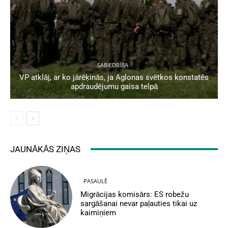
SABIEDRĪBA
VP atklāj, ar ko jārēķinās, ja Aglonas svētkos konstatēs
apdraudējumu gaisa telpā
JAUNĀKĀS ZIŅAS
PASAULĒ
Migrācijas komisārs: ES robežu
sargāšanai nevar paļauties tikai uz
kaimiņiem