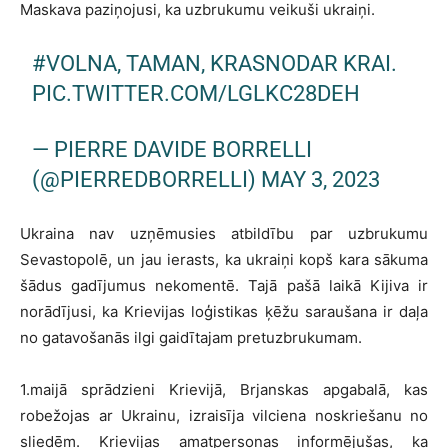
Maskava paziņojusi, ka uzbrukumu veikuši ukraiņi.
#VOLNA
, TAMAN, KRASNODAR KRAI.
PIC.TWITTER.COM/LGLKC28DEH
— PIERRE DAVIDE BORRELLI
(@PIERREDBORRELLI)
MAY 3, 2023
Ukraina nav uzņēmusies atbildību par uzbrukumu
Sevastopolē, un jau ierasts, ka ukraiņi kopš kara sākuma
šādus gadījumus nekomentē. Tajā pašā laikā Kijiva ir
norādījusi, ka Krievijas loģistikas ķēžu saraušana ir daļa
no gatavošanās ilgi gaidītajam pretuzbrukumam.
1.maijā sprādzieni Krievijā, Brjanskas apgabalā, kas
robežojas ar Ukrainu, izraisīja vilciena noskriešanu no
sliedēm. Krievijas amatpersonas informējušas, ka