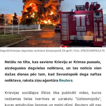
Degošā Krievijas degvielas noliktava Sevastopolē 29.aprīlī. Foto: EPA/SCANPIX/LETA
Netālu no tilta, kas savieno Krieviju ar Krimas pussalu,
aizdegusies degvielas noliktava, un tas noticis vien
dažas dienas pēc tam, kad Sevastopolē dega naftas
noliktava, raksta ziņu aģentūra
Reuters.
Krievijas sociālajos tīklos tika publicēti video, kuros
redzamas lielas tvertnes ar uzrakstu “Uzliesmojošs”,
kuras aptvērušas liesmas un melni dūmi.
Reuters
vēl nav