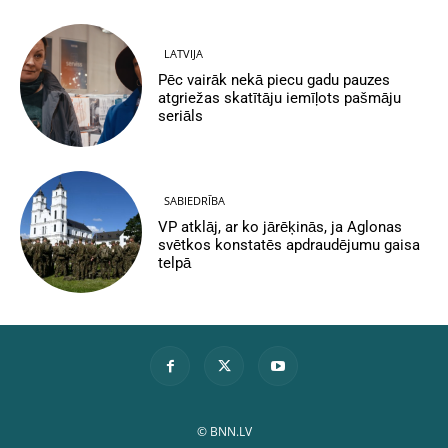
LATVIJA
Pēc vairāk nekā piecu gadu pauzes
atgriežas skatītāju iemīļots pašmāju
seriāls
SABIEDRĪBA
VP atklāj, ar ko jārēķinās, ja Aglonas
svētkos konstatēs apdraudējumu gaisa
telpā
© BNN.LV