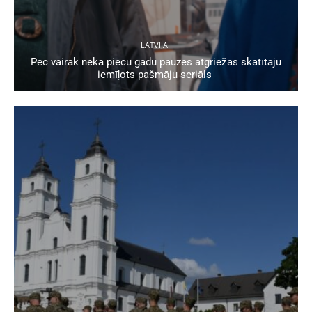
LATVIJA
Pēc vairāk nekā piecu gadu pauzes atgriežas skatītāju
iemīļots pašmāju seriāls