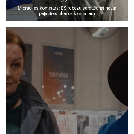
PASAULĒ
Migrācijas komisārs: ES robežu sargāšanai nevar
paļauties tikai uz kaimiņiem