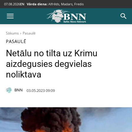
07.08.2026
EN
Vārda diena:
Alfrēds, Madars, Fredis
Sākums
Pasaulē
PASAULĒ
Netālu no tilta uz Krimu
aizdegusies degvielas
noliktava
BNN
03.05.2023 09:09