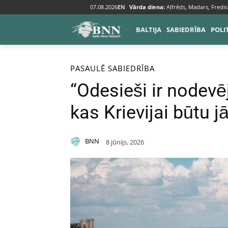
07.08.2026
EN
Vārda diena:
Alfrēds, Madars, Fredis
BALTIJA
SABIEDRĪBA
POLI
Sākums
Pasaulē
PASAULĒ
SABIEDRĪBA
“Odesieši ir nodevēj
kas Krievijai būtu 
BNN
8 jūnijs, 2026