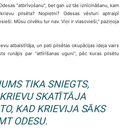
z Odesas “atbrīvošanu”, bet gan uz tās iznīcināšanu, kam
krievu pilsēta? Nopietni? Odesas vēsturi aptraipī
ieši. Mūsu cilvēku tur nav. Viņi ir vlasovieši,” paziņoja
evu atbalstītāja, un pati pilsētas okupācijas ideja vairs
s runājis par “attīrīšanas uguni”, pēc kuras pilsētu
UMS TIKA SNIEGTS,
 KRIEVU SKATĪTĀJA
O, KAD KRIEVIJA SĀKS
MT ODESU.