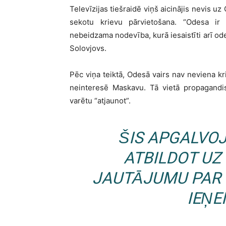
Televīzijas tiešraidē viņš aicinājis nevis u
sekotu krievu pārvietošana. “Odesa ir 
nebeidzama nodevība, kurā iesaistīti arī odes
Solovjovs.
Pēc viņa teiktā, Odesā vairs nav neviena kri
neinteresē Maskavu. Tā vietā propagandist
varētu “atjaunot”.
ŠIS APGALVOJ
ATBILDOT UZ
JAUTĀJUMU PAR T
IEŅE