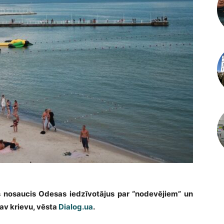
s nosaucis Odesas iedzīvotājus par “nodevējiem” un
nav krievu, vēsta
Dialog.ua
.