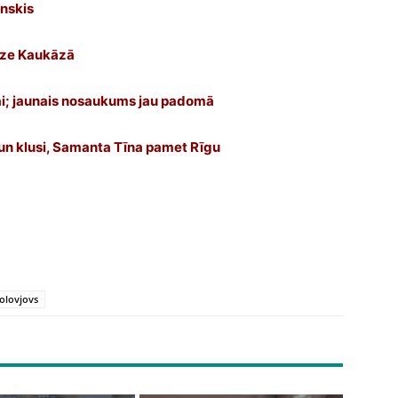
inskis
bāze Kaukāzā
i; jaunais nosaukums jau padomā
 un klusi, Samanta Tīna pamet Rīgu
olovjovs