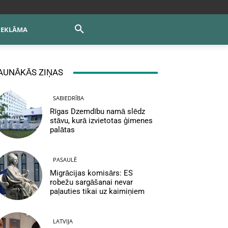
REKLĀMA
AUNĀKĀS ZIŅAS
SABIEDRĪBA
Rīgas Dzemdību namā slēdz
stāvu, kurā izvietotas ģimenes
palātas
PASAULĒ
Migrācijas komisārs: ES
robežu sargāšanai nevar
paļauties tikai uz kaimiņiem
LATVIJA