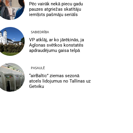
Pēc vairāk nekā piecu gadu
pauzes atgriežas skatītāju
iemīļots pašmāju seriāls
SABIEDRĪBA
VP atklāj, ar ko jārēķinās, ja
Aglonas svētkos konstatēs
apdraudējumu gaisa telpā
PASAULĒ
“airBaltic” ziemas sezonā
atcels lidojumus no Tallinas uz
Getviku