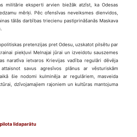
as militārie eksperti arvien biežāk atzīst, ka Odesas
niedzamu mērķi. Pēc ofensīvas neveiksmes dienvidos,
ainas tālās darbības triecienu pastiprināšanās Maskava
.
politiskas pretenzijas pret Odesu, uzskatot pilsētu par
krainai piekļuvi Melnajai jūrai un izveidotu sauszemes
s naratīva ietvaros Krievijas vadība regulāri dēvēja
 attaisnot savus agresīvos plānus ar vēsturiskām
aikā šie nodomi kulminēja ar regulāriem, masveida
uktūrai, dzīvojamajiem rajoniem un kultūras mantojuma
pilota lidaparātu