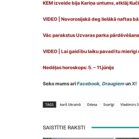
KEM izveide bija Kariņa untums, atklāj Kuč
VIDEO | Novorosijskā deg lielākā naftas 
Vāc parakstus Uzvaras parka pārdēvēšana
VIDEO | Lai gaidību laiku pavadītu mierīgi
Nedēļas horoskops: 5. – 11.jūnijs
Seko mums arī
Facebook
,
Draugiem
un
X
!
TAGS
karš Ukrainā
Odesa
Svarīgi
Vladimirs S
SAISTĪTIE RAKSTI