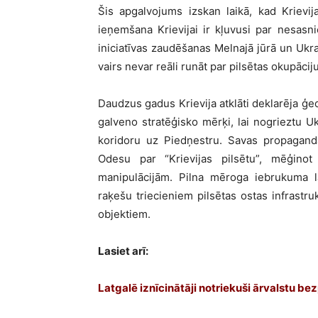
Šis apgalvojums izskan laikā, kad Krievij
ieņemšana Krievijai ir kļuvusi par nesas
iniciatīvas zaudēšanas Melnajā jūrā un Ukr
vairs nevar reāli runāt par pilsētas okupāciju
Daudzus gadus Krievija atklāti deklarēja ģeo
galveno stratēģisko mērķi, lai nogrieztu U
koridoru uz Piedņestru. Savas propaganda
Odesu par “Krievijas pilsētu”, mēģinot
manipulācijām. Pilna mēroga iebrukuma l
raķešu triecieniem pilsētas ostas infrastr
objektiem.
Lasiet arī:
Latgalē iznīcinātāji notriekuši ārvalstu bez