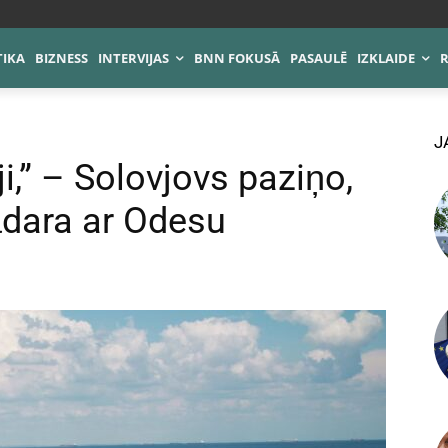
TIKA
BIZNESS
INTERVIJAS
BNN FOKUSĀ
PASAULĒ
IZKLAIDE
J
i,” – Solovjovs paziņo,
jādara ar Odesu