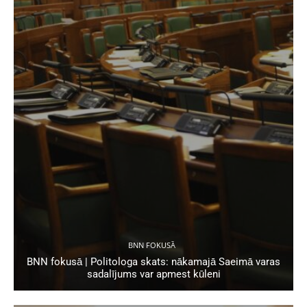
BNN FOKUSĀ
BNN fokusā | Politologa skats: nākamajā Saeimā varas
sadalījums var apmest kūleni