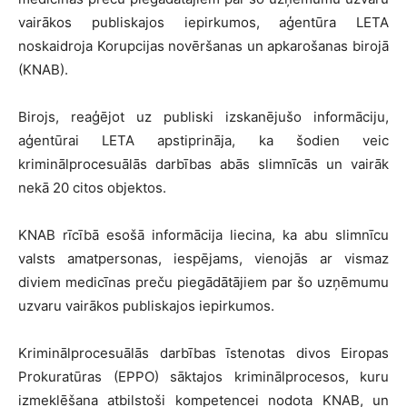
vairākos publiskajos iepirkumos, aģentūra LETA
noskaidroja Korupcijas novēršanas un apkarošanas birojā
(KNAB).
Birojs, reaģējot uz publiski izskanējušo informāciju,
aģentūrai LETA apstiprināja, ka šodien veic
kriminālprocesuālās darbības abās slimnīcās un vairāk
nekā 20 citos objektos.
KNAB rīcībā esošā informācija liecina, ka abu slimnīcu
valsts amatpersonas, iespējams, vienojās ar vismaz
diviem medicīnas preču piegādātājiem par šo uzņēmumu
uzvaru vairākos publiskajos iepirkumos.
Kriminālprocesuālās darbības īstenotas divos Eiropas
Prokuratūras (EPPO) sāktajos kriminālprocesos, kuru
izmeklēšana atbilstoši kompetencei nodota KNAB, un