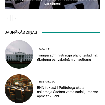
par ģimeni
JAUNĀKĀS ZIŅAS
PASAULĒ
Trampa administrācija plāno izsludināt
rīkojumu par vakcīnām un autismu
BNN FOKUSĀ
BNN fokusā | Politologa skats:
nākamajā Saeimā varas sadalījums var
apmest kūleni