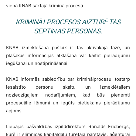
vienā KNAB sāktajā kriminālprocesā.
KRIMINĀLPROCESOS AIZTURĒTAS
SEPTIŅAS PERSONAS.
KNAB izmeklēšana pašlaik ir tās aktīvākajā fāzē, un
plašākas informācijas atklāšana var kaitēt pierādījumu
iegūšanai un nostiprināšanai.
KNAB informēs sabiedrību par kriminālprocesu, tostarp
iesaistīto personu skaitu un izmeklētajiem
noziedzīgajiem nodarījumiem, kad būs pieņemti
procesuālie lēmumi un iegūts pietiekams pierādījumu
apjoms.
Liepājas pašvaldības izpilddirektors Ronalds Fricbergs,
kurš ir slimnīcas kapitāldaļu turētāja pārstāvis, aģentūrai