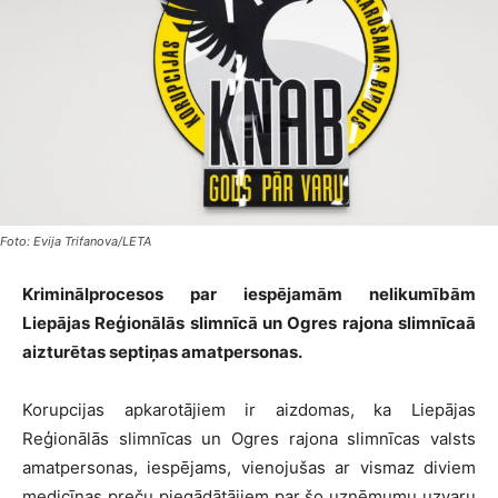
Foto: Evija Trifanova/LETA
Kriminālprocesos par iespējamām nelikumībām
Liepājas Reģionālās slimnīcā un Ogres rajona slimnīcaā
aizturētas septiņas amatpersonas.
Korupcijas apkarotājiem ir aizdomas, ka Liepājas
Reģionālās slimnīcas un Ogres rajona slimnīcas valsts
amatpersonas, iespējams, vienojušas ar vismaz diviem
medicīnas preču piegādātājiem par šo uzņēmumu uzvaru