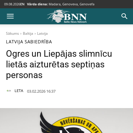
09.08.2026
EN
Vārda diena:
Madara, Genoveva, Genovefa
Sākums
Baltija
Latvija
LATVIJA
SABIEDRĪBA
Ogres un Liepājas slimnīcu
lietās aizturētas septiņas
personas
LETA
03.02.2026 16:37