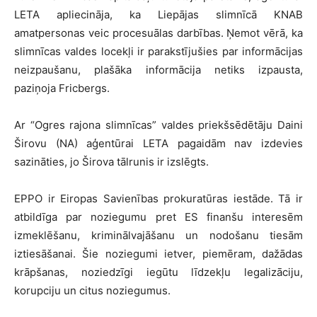
LETA apliecināja, ka Liepājas slimnīcā KNAB
amatpersonas veic procesuālas darbības. Ņemot vērā, ka
slimnīcas valdes locekļi ir parakstījušies par informācijas
neizpaušanu, plašāka informācija netiks izpausta,
paziņoja Fricbergs.
Ar “Ogres rajona slimnīcas” valdes priekšsēdētāju Daini
Širovu (NA) aģentūrai LETA pagaidām nav izdevies
sazināties, jo Širova tālrunis ir izslēgts.
EPPO ir Eiropas Savienības prokuratūras iestāde. Tā ir
atbildīga par noziegumu pret ES finanšu interesēm
izmeklēšanu, kriminālvajāšanu un nodošanu tiesām
iztiesāšanai. Šie noziegumi ietver, piemēram, dažādas
krāpšanas, noziedzīgi iegūtu līdzekļu legalizāciju,
korupciju un citus noziegumus.