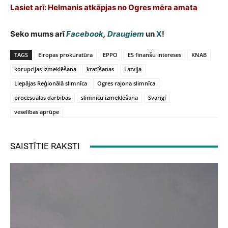
Lasiet arī:
Helmanis atkāpjas no Ogres mēra amata
Seko mums arī
Facebook
,
Draugiem
un
X
!
TAGS
Eiropas prokuratūra
EPPO
ES finanšu intereses
KNAB
korupcijas izmeklēšana
kratīšanas
Latvija
Liepājas Reģionālā slimnīca
Ogres rajona slimnīca
procesuālas darbības
slimnīcu izmeklēšana
Svarīgi
veselības aprūpe
SAISTĪTIE RAKSTI