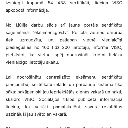
izsniegti kopumā 54 438 sertifikāti, liecina VISC
apkopotā informācija.
No 1.jūlija darbu sācis arī jauns portāls sertifikātu
saņemšanai “eksameni.gov.lv”. Portāla vietnes darbība
tiek uzraudzīta, un patlaban vietnē vienlaicīgi
pieslēgušies no 100 līdz 200 lietotāju, informē VISC,
piebilstot, ka vietne spēj nodrošināt krietni lielāku
vienlaicīgo lietotāju skaitu.
Lai nodrošinātu centralizēto eksāmenu sertifikātu
pieejamību, sertifikātu ielāde un pārbaude sistēmā tika
sākta pakāpeniski jau iepriekšējās dienas vakarā un naktī,
skaidro VISC. Sociālajos tīklos publicētā informācija
liecina, ka vairāki pamatskolēni savus rezultātus
uzzinājuši jau svētdien vakarā.