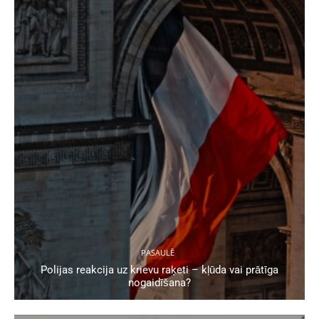
PASAULĒ
Polijas reakcija uz krievu raķeti – kļūda vai prātīga
nogaidīšana?