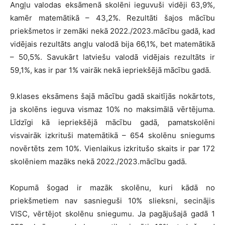
Angļu valodas eksāmenā skolēni ieguvuši vidēji 63,9%,
kamēr matemātikā – 43,2%. Rezultāti šajos mācību
priekšmetos ir zemāki nekā 2022./2023.mācību gadā, kad
vidējais rezultāts angļu valodā bija 66,1%, bet matemātikā
– 50,5%. Savukārt latviešu valodā vidējais rezultāts ir
59,1%, kas ir par 1% vairāk nekā iepriekšējā mācību gadā.
9.klases eksāmens šajā mācību gadā skaitījās nokārtots,
ja skolēns ieguva vismaz 10% no maksimālā vērtējuma.
Līdzīgi kā iepriekšējā mācību gadā, pamatskolēni
visvairāk izkrituši matemātikā – 654 skolēnu sniegums
novērtēts zem 10%. Vienlaikus izkritušo skaits ir par 172
skolēniem mazāks nekā 2022./2023.mācību gadā.
Kopumā šogad ir mazāk skolēnu, kuri kādā no
priekšmetiem nav sasnieguši 10% slieksni, secinājis
VISC, vērtējot skolēnu sniegumu. Ja pagājušajā gadā 1