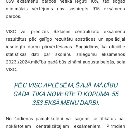
059 eksāmenu darbos netika iegūti 10%, tad šogad
minimālais vērtējums nav sasniegts 915 eksāmenu
darbos.
VISC vēl precizēs 9.klases centralizēto eksāmenu
rezultātus pēc galīgo rezultātu apstrādes un apelācijai
iesniegto darbu pārvērtēšanas. Sagaidāms, ka oficiālie
statistikas dati par skolēnu sniegumu eksāmenos
2023./2024.mācību gadā būs zināmi augusta beigās, sola
VISC.
PĒC VISC APLĒSĒM, ŠAJĀ MĀCĪBU
GADĀ TIKA NOVĒRTĒTI KOPUMĀ 55
353 EKSĀMENU DARBI.
No šodienas pamatskolēni var saņemt sertifikātus par
nokārtotiem centralizētajiem eksāmeniem. Pirmdien