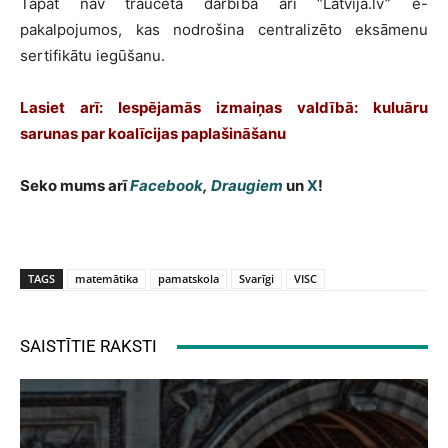
Tāpat nav traucēta darbība arī “Latvija.lv” e-
pakalpojumos, kas nodrošina centralizēto eksāmenu
sertifikātu iegūšanu.
Lasiet arī: Iespējamās izmaiņas valdībā: kuluāru
sarunas par koalīcijas paplašināšanu
Seko mums arī
Facebook
,
Draugiem
un
X
!
TAGS
matemātika
pamatskola
Svarīgi
VISC
SAISTĪTIE RAKSTI