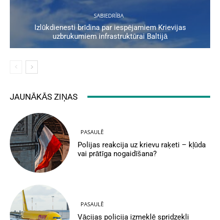
SABIEDRĪBA
Izlūkdienesti brīdina par iespējamiem Krievijas
uzbrukumiem infrastruktūrai Baltijā
JAUNĀKĀS ZIŅAS
PASAULĒ
Polijas reakcija uz krievu raķeti – kļūda
vai prātīga nogaidīšana?
PASAULĒ
Vācijas policija izmeklē spridzekli