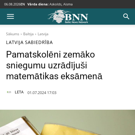
06.08.2026
EN
Vārda diena:
Askolds, Aisma
Sākums
Baltija
Latvija
LATVIJA
SABIEDRĪBA
Pamatskolēni zemāko
sniegumu uzrādījuši
matemātikas eksāmenā
LETA
01.07.2024 17:03