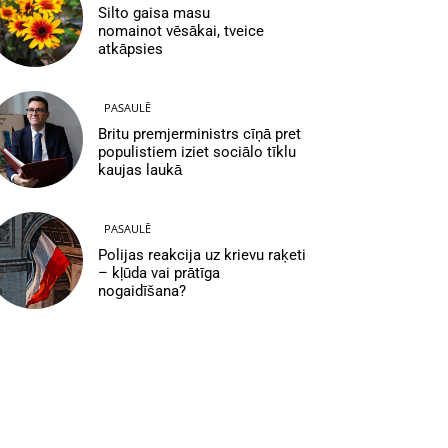
Silto gaisa masu
nomainot vēsākai, tveice
atkāpsies
PASAULĒ
Britu premjerministrs cīņā pret
populistiem iziet sociālo tīklu
kaujas laukā
PASAULĒ
Polijas reakcija uz krievu raķeti
– kļūda vai prātīga
nogaidīšana?