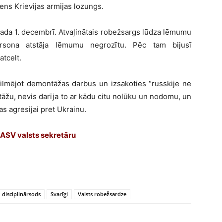
ens Krievijas armijas lozungs.
ada 1. decembrī. Atvaļinātais robežsargs lūdza lēmumu
ersona atstāja lēmumu negrozītu. Pēc tam bijusī
tcelt.
 filmējot demontāžas darbus un izsakoties “russkije ne
tāžu, nevis darīja to ar kādu citu nolūku un nodomu, un
jas agresijai pret Ukrainu.
 ASV valsts sekretāru
disciplinārsods
Svarīgi
Valsts robežsardze