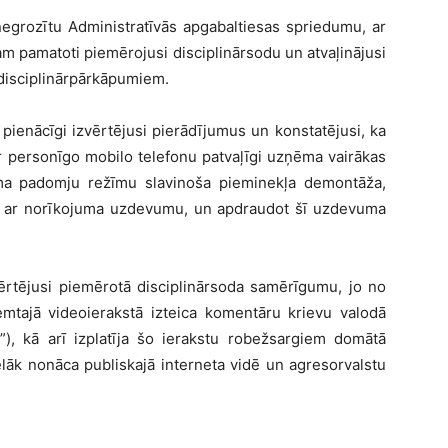
 negrozītu Administratīvās apgabaltiesas spriedumu, ar
am pamatoti piemērojusi disciplinārsodu un atvaļinājusi
 disciplinārpārkāpumiem.
 pienācīgi izvērtējusi pierādījumus un konstatējusi, ka
r personīgo mobilo telefonu patvaļīgi uzņēma vairākas
ama padomju režīmu slavinoša pieminekļa demontāža,
tas ar norīkojuma uzdevumu, un apdraudot šī uzdevuma
vērtējusi piemērotā disciplinārsoda samērīgumu, jo no
ņemtajā videoierakstā izteica komentāru krievu valodā
s”), kā arī izplatīja šo ierakstu robežsargiem domātā
ēlāk nonāca publiskajā interneta vidē un agresorvalstu