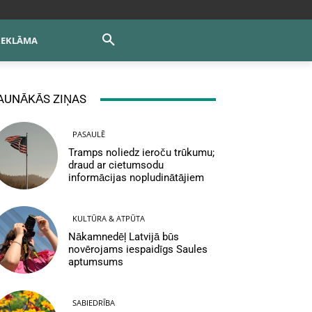
REKLĀMA
AUNĀKĀS ZIŅAS
PASAULĒ
Tramps noliedz ieroču trūkumu;
draud ar cietumsodu
informācijas nopludinātājiem
KULTŪRA & ATPŪTA
Nākamnedēļ Latvijā būs
novērojams iespaidīgs Saules
aptumsums
SABIEDRĪBA