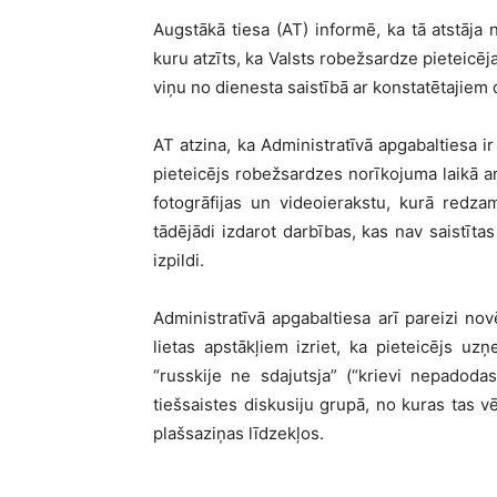
Augstākā tiesa (AT) informē, ka tā atstāja
kuru atzīts, ka Valsts robežsardze pieteicēj
viņu no dienesta saistībā ar konstatētajiem
AT atzina, ka Administratīvā apgabaltiesa ir
pieteicējs robežsardzes norīkojuma laikā a
fotogrāfijas un videoierakstu, kurā redz
tādējādi izdarot darbības, kas nav saistī
izpildi.
Administratīvā apgabaltiesa arī pareizi no
lietas apstākļiem izriet, ka pieteicējs uz
“russkije ne sdajutsja” (“krievi nepadoda
tiešsaistes diskusiju grupā, no kuras tas v
plašsaziņas līdzekļos.