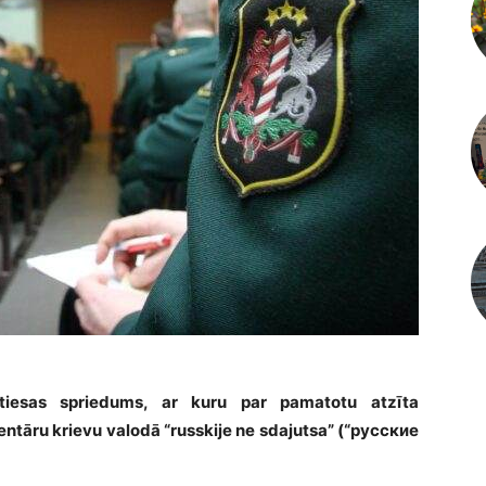
ltiesas spriedums, ar kuru par pamatotu atzīta
ntāru krievu valodā “russkije ne sdajutsa” (“русские