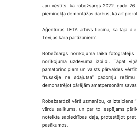
Jau vēstīts, ka robežsargs 2022. gada 26. 
pieminekļa demontāžas darbus, kā arī piero
Aģentūras LETA arhīvs liecina, ka tajā di
Tēvijas kara partizāniem”.
Robežsargs norīkojuma laikā fotografējis u
norīkojuma uzdevuma izpildi. Tāpat viņš
pamatprincipiem un valsts pārvaldes vērt
“russkije ne sdajutsa” padomju režīmu
demonstrējot pārējām amatpersonām savas fo
Robežsardzē vērš uzmanību, ka izteiciens “r
vārdu salikums, un par to iespējams pārliec
noteikta sabiedrības daļa, protestējot pr
pasākumos.