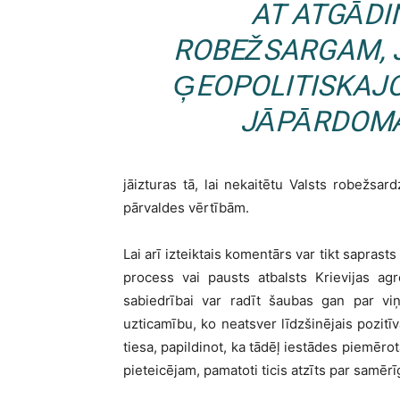
AT ATGĀDI
ROBEŽSARGAM, J
ĢEOPOLITISKAJO
JĀPĀRDOMĀ 
jāizturas tā, lai nekaitētu Valsts robežsard
pārvaldes vērtībām.
Lai arī izteiktais komentārs var tikt saprasts
process vai pausts atbalsts Krievijas agr
sabiedrībai var radīt šaubas gan par viņ
uzticamību, ko neatsver līdzšinējais pozitī
tiesa, papildinot, ka tādēļ iestādes piemēro
pieteicējam, pamatoti ticis atzīts par samē