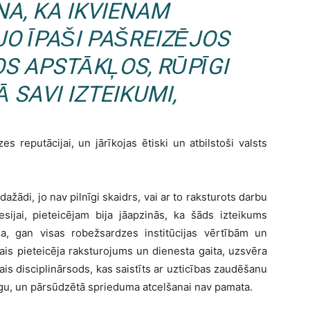
NA, KA IKVIENAM
O ĪPAŠI PAŠREIZĒJOS
S APSTĀKĻOS, RŪPĪGI
SAVI IZTEIKUMI,
zes reputācijai, un jārīkojas ētiski un atbilstoši valsts
 dažādi, jo nav pilnīgi skaidrs, vai ar to raksturots darbu
esijai, pieteicējam bija jāapzinās, ka šāds izteikums
a, gan visas robežsardzes institūcijas vērtībām un
vais pieteicēja raksturojums un dienesta gaita, uzsvēra
tais disciplinārsods, kas saistīts ar uzticības zaudēšanu
rīgu, un pārsūdzētā sprieduma atcelšanai nav pamata.