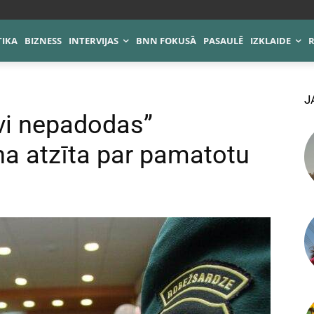
TIKA
BIZNESS
INTERVIJAS
BNN FOKUSĀ
PASAULĒ
IZKLAIDE
J
evi nepadodas”
na atzīta par pamatotu