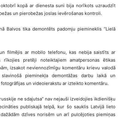
oktobrī kopā ar dienesta suni bija norīkots uzraudzīt
bežas un pierobežas joslas ievērošanas kontroli.
enā Balvos tika demontēts padomju piemineklis “Lielā
n filmējis ar mobilo telefonu, kas nebija saistīts ar
 rīkojies pretēji noteiktajiem amatpersonas ētikas
ībām, izsakot neviennozīmīgu komentāru krievu valodā
 slavinošā pieminekļa demontāžas darbu laikā un
togrāfijas un videoierakstu ar izteikto komentāru.
usskije ne sdajutsa” nav nejauši izveidojies ikdienišķu
ināties publiskajā telpā, kur šo sauklis Latvijā lieto
et dažādām dzīves norisēm un arī pulcējoties piemiņas