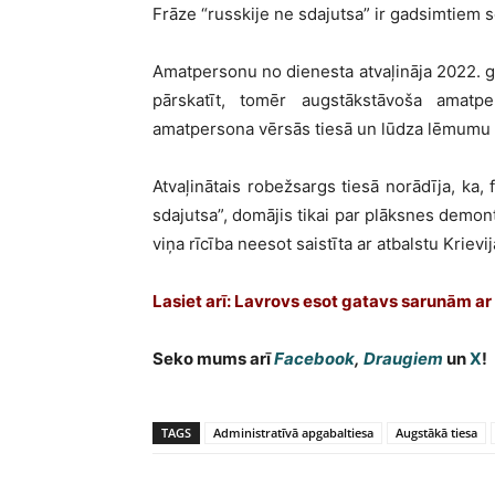
Frāze “russkije ne sdajutsa” ir gadsimtiem s
Amatpersonu no dienesta atvaļināja 2022. g
pārskatīt, tomēr augstākstāvoša amatp
amatpersona vērsās tiesā un lūdza lēmumu a
Atvaļinātais robežsargs tiesā norādīja, ka,
sdajutsa”, domājis tikai par plāksnes demon
viņa rīcība neesot saistīta ar atbalstu Krievi
Lasiet arī: Lavrovs esot gatavs sarunām ar
Seko mums arī
Facebook
,
Draugiem
un
X
!
TAGS
Administratīvā apgabaltiesa
Augstākā tiesa