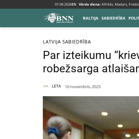
07.08.2026
EN
Vārda diena:
Alfrēds, Madars, Fredis
BALTIJA
SABIEDRĪBA
POLI
Sākums
Baltija
Latvija
LATVIJA
SABIEDRĪBA
Par izteikumu “kri
robežsarga atlaiša
LETA
10 novembris, 2025