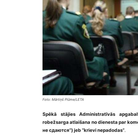
Foto: Mārtiņš Plūme/LETA
Spēkā stājies Administratīvās apgaba
robežsarga atlaišana no dienesta par kome
не сдаются”) jeb “krievi nepadodas”
.