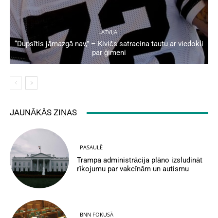
LATVIJA
“Dupsītis jāmazgā nav,” – Kivičs satracina tautu ar viedokli
par ģimeni
JAUNĀKĀS ZIŅAS
PASAULĒ
Trampa administrācija plāno izsludināt
rīkojumu par vakcīnām un autismu
BNN FOKUSĀ