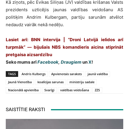
Kā ziņots, pēc Evikas Siliņas (JV) valdības krišanas Valsts
prezidents uzticējis jaunas valdības veidošanu AS
politiķim Andrim Kulbergam, partiju sarunām atvēlot
nedaudz vairāk nekā nedēļu.
Lasiet arī: BNN intervija | “Droni Latvijā ielidos arī
turpmāk” — bijušais NBS komandieris aicina stiprināt
pretgaisa aizsardzību
Seko mums arī
Facebook
,
Draugiem
un
X
!
TAGS
Andris Kulbergs
Apvienotais saraksts
jaunā valdība
Jaunā Vienotība
koalīcijas sarunas
ministriju sadale
Nacionālā apvienība
Svarīgi
valdības veidošana
ZZS
SAISTĪTIE RAKSTI