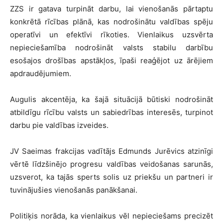
ZZS ir gatava turpināt darbu, lai vienošanās pārtaptu
konkrētā rīcības plānā, kas nodrošinātu valdības spēju
operatīvi un efektīvi rīkoties. Vienlaikus uzsvērta
nepieciešamība nodrošināt valsts stabilu darbību
esošajos drošības apstākļos, īpaši reaģējot uz ārējiem
apdraudējumiem.
Augulis akcentēja, ka šajā situācijā būtiski nodrošināt
atbildīgu rīcību valsts un sabiedrības interesēs, turpinot
darbu pie valdības izveides.
JV Saeimas frakcijas vadītājs Edmunds Jurēvics atzinīgi
vērtē līdzšinējo progresu valdības veidošanas sarunās,
uzsverot, ka tajās sperts solis uz priekšu un partneri ir
tuvinājušies vienošanās panākšanai.
Politiķis norāda, ka vienlaikus vēl nepieciešams precizēt