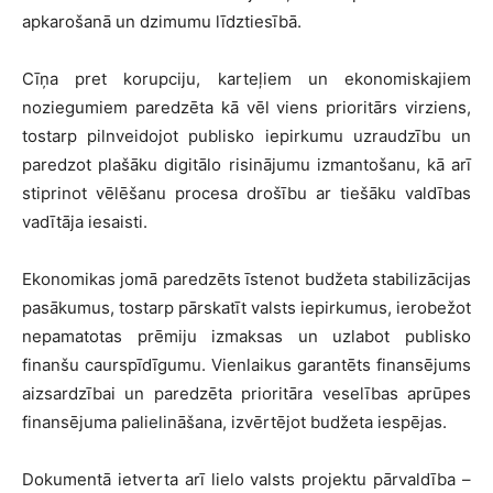
apkarošanā un dzimumu līdztiesībā.
Cīņa pret korupciju, karteļiem un ekonomiskajiem
noziegumiem paredzēta kā vēl viens prioritārs virziens,
tostarp pilnveidojot publisko iepirkumu uzraudzību un
paredzot plašāku digitālo risinājumu izmantošanu, kā arī
stiprinot vēlēšanu procesa drošību ar tiešāku valdības
vadītāja iesaisti.
Ekonomikas jomā paredzēts īstenot budžeta stabilizācijas
pasākumus, tostarp pārskatīt valsts iepirkumus, ierobežot
nepamatotas prēmiju izmaksas un uzlabot publisko
finanšu caurspīdīgumu. Vienlaikus garantēts finansējums
aizsardzībai un paredzēta prioritāra veselības aprūpes
finansējuma palielināšana, izvērtējot budžeta iespējas.
Dokumentā ietverta arī lielo valsts projektu pārvaldība –