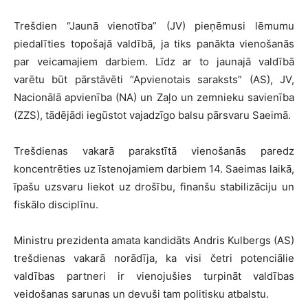
Trešdien “Jaunā vienotība” (JV) pieņēmusi lēmumu
piedalīties topošajā valdībā, ja tiks panākta vienošanās
par veicamajiem darbiem. Līdz ar to jaunajā valdībā
varētu būt pārstāvēti “Apvienotais saraksts” (AS), JV,
Nacionālā apvienība (NA) un Zaļo un zemnieku savienība
(ZZS), tādējādi iegūstot vajadzīgo balsu pārsvaru Saeimā.
Trešdienas vakarā parakstītā vienošanās paredz
koncentrēties uz īstenojamiem darbiem 14. Saeimas laikā,
īpašu uzsvaru liekot uz drošību, finanšu stabilizāciju un
fiskālo disciplīnu.
Ministru prezidenta amata kandidāts Andris Kulbergs (AS)
trešdienas vakarā norādīja, ka visi četri potenciālie
valdības partneri ir vienojušies turpināt valdības
veidošanas sarunas un devuši tam politisku atbalstu.