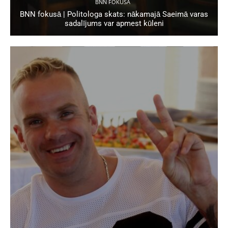
BNN FOKUSĀ
BNN fokusā | Politologa skats: nākamajā Saeimā varas
sadalījums var apmest kūleni