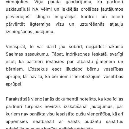
vienojoties. Viņa pauda gandarījumu, ka partneri
uzklausījuši NA vēlmi un iekšējās drošības jautājumos
pievienojoši stingru imigrācijas kontroli un ieceri
pārvērtēt ilgtermiņa vīzu un uzturēšanās atļauju
izsniegšanas jautājumu.
Viņasprāt, to var darīt jau šobrīd, negaidot nākamo
Saeimas sasaukumu. Tāpat, Indriksones ieskatā, svarīgi
esot, ka partneri iestāsies par atbalstu ģimenēm un
bērniem. Līdztekus esot jāuzlabo bērnu veselības
aprūpe, lai nav tā, ka bērniem ir ierobežojumi veselības
aprūpei.
Parakstītajā vienošanās dokumentā noteikts, ka koalīcijas
partneri turpmāk nevirzīs izskatīšanai jautājumus, par
kuriem nav panākta visu iesaistīto pušu vienprātība, kā arī
apņemsies neatbalstīt ar valsts budžetu saistītus
priekšlikumus bez kopīga politiska atbalsta.