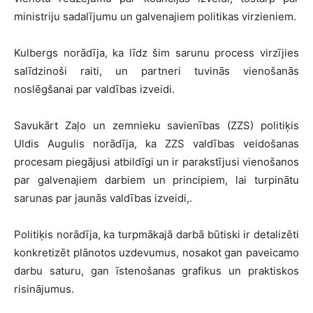
ministriju sadalījumu un galvenajiem politikas virzieniem.
Kulbergs norādīja, ka līdz šim sarunu process virzījies
salīdzinoši raiti, un partneri tuvinās vienošanās
noslēgšanai par valdības izveidi.
Savukārt Zaļo un zemnieku savienības (ZZS) politiķis
Uldis Augulis norādīja, ka ZZS valdības veidošanas
procesam piegājusi atbildīgi un ir parakstījusi vienošanos
par galvenajiem darbiem un principiem, lai turpinātu
sarunas par jaunās valdības izveidi,.
Politiķis norādīja, ka turpmākajā darbā būtiski ir detalizēti
konkretizēt plānotos uzdevumus, nosakot gan paveicamo
darbu saturu, gan īstenošanas grafikus un praktiskos
risinājumus.