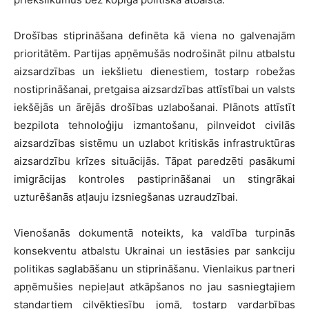
Drošības stiprināšana definēta kā viena no galvenajām
prioritātēm. Partijas apņēmušās nodrošināt pilnu atbalstu
aizsardzības un iekšlietu dienestiem, tostarp robežas
nostiprināšanai, pretgaisa aizsardzības attīstībai un valsts
iekšējās un ārējās drošības uzlabošanai. Plānots attīstīt
bezpilota tehnoloģiju izmantošanu, pilnveidot civilās
aizsardzības sistēmu un uzlabot kritiskās infrastruktūras
aizsardzību krīzes situācijās. Tāpat paredzēti pasākumi
imigrācijas kontroles pastiprināšanai un stingrākai
uzturēšanās atļauju izsniegšanas uzraudzībai.
Vienošanās dokumentā noteikts, ka valdība turpinās
konsekventu atbalstu Ukrainai un iestāsies par sankciju
politikas saglabāšanu un stiprināšanu. Vienlaikus partneri
apņēmušies nepieļaut atkāpšanos no jau sasniegtajiem
standartiem cilvēktiesību jomā, tostarp vardarbības