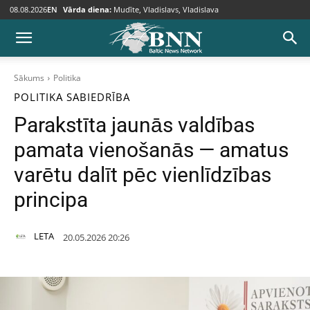
08.08.2026
EN
Vārda diena:
Mudīte, Vladislavs, Vladislava
Sākums
Politika
POLITIKA
SABIEDRĪBA
Parakstīta jaunās valdības
pamata vienošanās — amatus
varētu dalīt pēc vienlīdzības
principa
LETA
20.05.2026 20:26