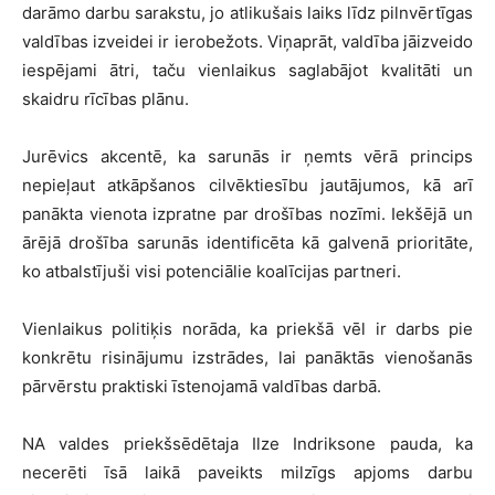
darāmo darbu sarakstu, jo atlikušais laiks līdz pilnvērtīgas
valdības izveidei ir ierobežots. Viņaprāt, valdība jāizveido
iespējami ātri, taču vienlaikus saglabājot kvalitāti un
skaidru rīcības plānu.
Jurēvics akcentē, ka sarunās ir ņemts vērā princips
nepieļaut atkāpšanos cilvēktiesību jautājumos, kā arī
panākta vienota izpratne par drošības nozīmi. Iekšējā un
ārējā drošība sarunās identificēta kā galvenā prioritāte,
ko atbalstījuši visi potenciālie koalīcijas partneri.
Vienlaikus politiķis norāda, ka priekšā vēl ir darbs pie
konkrētu risinājumu izstrādes, lai panāktās vienošanās
pārvērstu praktiski īstenojamā valdības darbā.
NA valdes priekšsēdētaja Ilze Indriksone pauda, ka
necerēti īsā laikā paveikts milzīgs apjoms darbu