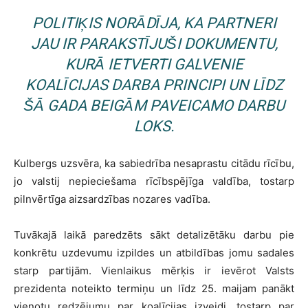
POLITIĶIS NORĀDĪJA, KA PARTNERI
JAU IR PARAKSTĪJUŠI DOKUMENTU,
KURĀ IETVERTI GALVENIE
KOALĪCIJAS DARBA PRINCIPI UN LĪDZ
ŠĀ GADA BEIGĀM PAVEICAMO DARBU
LOKS.
Kulbergs uzsvēra, ka sabiedrība nesaprastu citādu rīcību,
jo valstij nepieciešama rīcībspējīga valdība, tostarp
pilnvērtīga aizsardzības nozares vadība.
Tuvākajā laikā paredzēts sākt detalizētāku darbu pie
konkrētu uzdevumu izpildes un atbildības jomu sadales
starp partijām. Vienlaikus mērķis ir ievērot Valsts
prezidenta noteikto termiņu un līdz 25. maijam panākt
vienotu redzējumu par koalīcijas izveidi, tostarp par