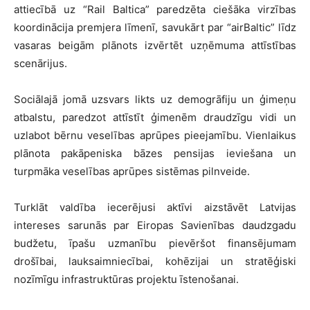
attiecībā uz “Rail Baltica” paredzēta ciešāka virzības
koordinācija premjera līmenī, savukārt par “airBaltic” līdz
vasaras beigām plānots izvērtēt uzņēmuma attīstības
scenārijus.
Sociālajā jomā uzsvars likts uz demogrāfiju un ģimeņu
atbalstu, paredzot attīstīt ģimenēm draudzīgu vidi un
uzlabot bērnu veselības aprūpes pieejamību. Vienlaikus
plānota pakāpeniska bāzes pensijas ieviešana un
turpmāka veselības aprūpes sistēmas pilnveide.
Turklāt valdība iecerējusi aktīvi aizstāvēt Latvijas
intereses sarunās par Eiropas Savienības daudzgadu
budžetu, īpašu uzmanību pievēršot finansējumam
drošībai, lauksaimniecībai, kohēzijai un stratēģiski
nozīmīgu infrastruktūras projektu īstenošanai.