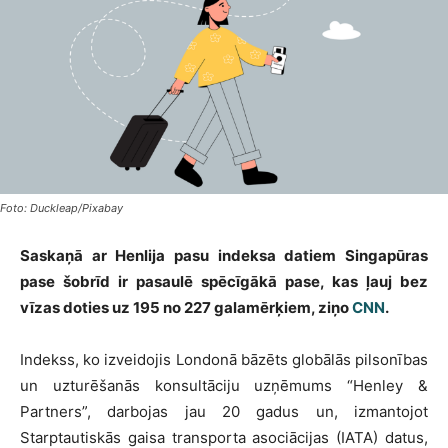
Foto: Duckleap/Pixabay
Saskaņā ar Henlija pasu indeksa datiem Singapūras
pase šobrīd ir pasaulē spēcīgākā pase, kas ļauj bez
vīzas doties uz 195 no 227 galamērķiem, ziņo
CNN
.
Indekss, ko izveidojis Londonā bāzēts globālās pilsonības
un uzturēšanās konsultāciju uzņēmums “Henley &
Partners”, darbojas jau 20 gadus un, izmantojot
Starptautiskās gaisa transporta asociācijas (IATA) datus,