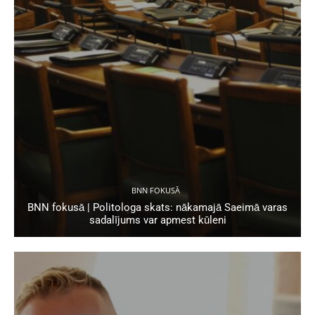
BNN FOKUSĀ
BNN fokusā | Politologa skats: nākamajā Saeimā varas
sadalījums var apmest kūleni