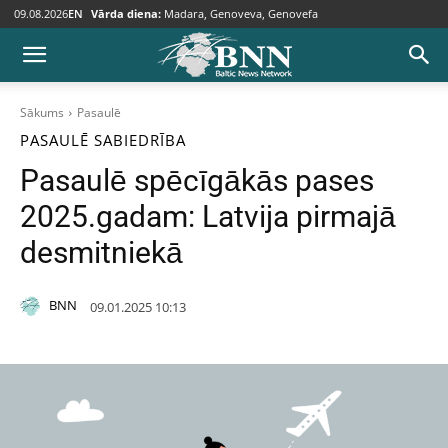
09.08.2026
EN
Vārda diena:
Madara, Genoveva, Genovefa
Sākums
Pasaulē
PASAULĒ
SABIEDRĪBA
Pasaulē spēcīgākās pases
2025.gadam: Latvija pirmajā
desmitniekā
BNN
09.01.2025 10:13