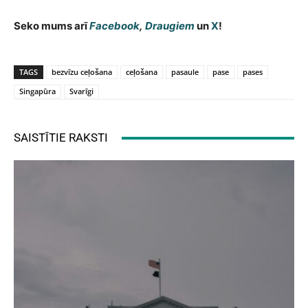
Seko mums arī
Facebook
,
Draugiem
un
X
!
TAGS
bezvīzu ceļošana
ceļošana
pasaule
pase
pases
Singapūra
Svarīgi
SAISTĪTIE RAKSTI