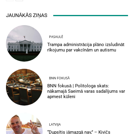
JAUNĀKĀS ZIŅAS
PASAULĒ
Trampa administrācija plāno izsludināt
rīkojumu par vakcīnām un autismu
BNN FOKUSĀ
BNN fokusā | Politologa skats:
nākamajā Saeimā varas sadalījums var
apmest kūleni
LATVIJA
“Dupsītis jāmazgā nav,” – Kivičs