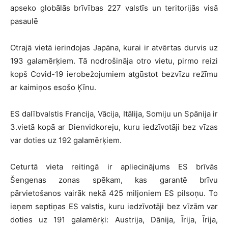
apseko globālās brīvības 227 valstīs un teritorijās visā
pasaulē
Otrajā vietā ierindojas Japāna, kurai ir atvērtas durvis uz
193 galamērķiem. Tā nodrošināja otro vietu, pirmo reizi
kopš Covid-19 ierobežojumiem atgūstot bezvīzu režīmu
ar kaimiņos esošo Ķīnu.
ES dalībvalstis Francija, Vācija, Itālija, Somiju un Spānija ir
3.vietā kopā ar Dienvidkoreju, kuru iedzīvotāji bez vīzas
var doties uz 192 galamērķiem.
Ceturtā vieta reitingā ir apliecinājums ES brīvās
Šengenas zonas spēkam, kas garantē brīvu
pārvietošanos vairāk nekā 425 miljoniem ES pilsoņu. To
ieņem septiņas ES valstis, kuru iedzīvotāji bez vīzām var
doties uz 191 galamērķi: Austrija, Dānija, Īrija, Īrija,