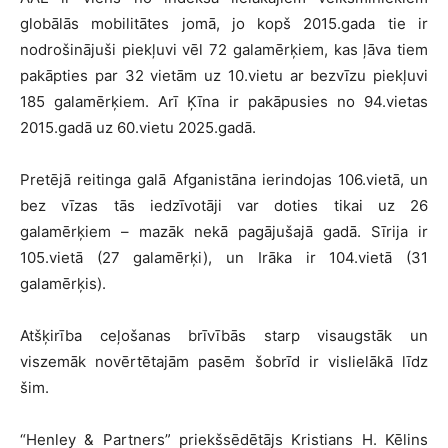
globālās mobilitātes jomā, jo kopš 2015.gada tie ir
nodrošinājuši piekļuvi vēl 72 galamērķiem, kas ļāva tiem
pakāpties par 32 vietām uz 10.vietu ar bezvīzu piekļuvi
185 galamērķiem. Arī Ķīna ir pakāpusies no 94.vietas
2015.gadā uz 60.vietu 2025.gadā.
Pretējā reitinga galā Afganistāna ierindojas 106.vietā, un
bez vīzas tās iedzīvotāji var doties tikai uz 26
galamērķiem – mazāk nekā pagājušajā gadā. Sīrija ir
105.vietā (27 galamērķi), un Irāka ir 104.vietā (31
galamērķis).
Atšķirība ceļošanas brīvībās starp visaugstāk un
viszemāk novērtētajām pasēm šobrīd ir vislielākā līdz
šim.
“Henley & Partners” priekšsēdētājs Kristians H. Kēlins