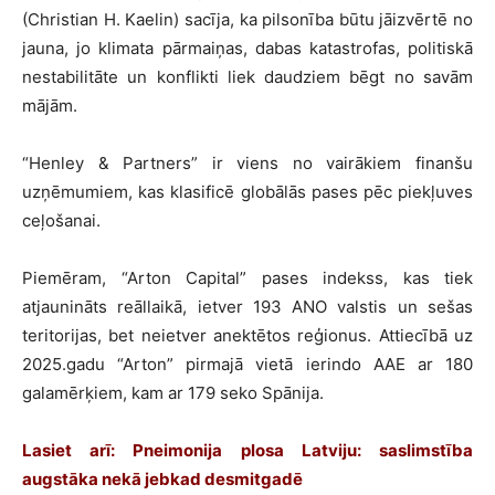
(Christian H. Kaelin) sacīja, ka pilsonība būtu jāizvērtē no
jauna, jo klimata pārmaiņas, dabas katastrofas, politiskā
nestabilitāte un konflikti liek daudziem bēgt no savām
mājām.
“Henley & Partners” ir viens no vairākiem finanšu
uzņēmumiem, kas klasificē globālās pases pēc piekļuves
ceļošanai.
Piemēram, “Arton Capital” pases indekss, kas tiek
atjaunināts reāllaikā, ietver 193 ANO valstis un sešas
teritorijas, bet neietver anektētos reģionus. Attiecībā uz
2025.gadu “Arton” pirmajā vietā ierindo AAE ar 180
galamērķiem, kam ar 179 seko Spānija.
Lasiet arī:
Pneimonija plosa Latviju: saslimstība
augstāka nekā jebkad desmitgadē