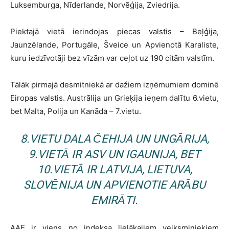
Luksemburga, Nīderlande, Norvēģija, Zviedrija.
Piektajā vietā ierindojas piecas valstis – Beļģija,
Jaunzēlande, Portugāle, Šveice un Apvienotā Karaliste,
kuru iedzīvotāji bez vīzām var ceļot uz 190 citām valstīm.
Tālāk pirmajā desmitniekā ar dažiem izņēmumiem dominē
Eiropas valstis. Austrālija un Grieķija ieņem dalītu 6.vietu,
bet Malta, Polija un Kanāda – 7.vietu.
8.VIETU DALA ČEHIJA UN UNGĀRIJA,
9.VIETĀ IR ASV UN IGAUNIJA, BET
10.VIETĀ IR LATVIJA, LIETUVA,
SLOVĒNIJA UN APVIENOTIE ARĀBU
EMIRĀTI.
AAE ir viens no indeksa lielākajiem veiksminiekiem