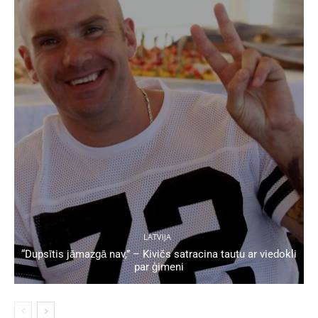
LATVIJA
“Dupsītis jāmazgā nav,” – Kivičs satracina tautu ar viedokli
par ģimeni