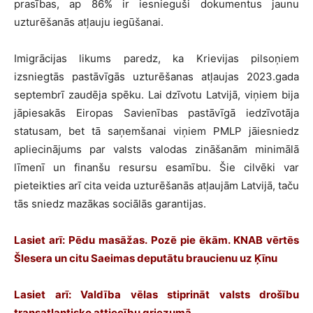
prasības, ap 86% ir iesnieguši dokumentus jaunu
uzturēšanās atļauju iegūšanai.
Imigrācijas likums paredz, ka Krievijas pilsoņiem
izsniegtās pastāvīgās uzturēšanas atļaujas 2023.gada
septembrī zaudēja spēku. Lai dzīvotu Latvijā, viņiem bija
jāpiesakās Eiropas Savienības pastāvīgā iedzīvotāja
statusam, bet tā saņemšanai viņiem PMLP jāiesniedz
apliecinājums par valsts valodas zināšanām minimālā
līmenī un finanšu resursu esamību. Šie cilvēki var
pieteikties arī cita veida uzturēšanās atļaujām Latvijā, taču
tās sniedz mazākas sociālās garantijas.
Lasiet arī: Pēdu masāžas. Pozē pie ēkām. KNAB vērtēs
Šlesera un citu Saeimas deputātu braucienu uz Ķīnu
Lasiet arī: Valdība vēlas stiprināt valsts drošību
transatlantisko attiecību griezumā