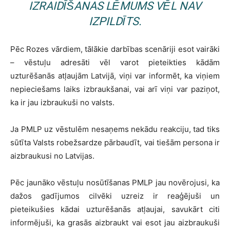
IZRAIDĪŠANAS LĒMUMS VĒL NAV
IZPILDĪTS.
Pēc Rozes vārdiem, tālākie darbības scenāriji esot vairāki
– vēstuļu adresāti vēl varot pieteikties kādām
uzturēšanās atļaujām Latvijā, viņi var informēt, ka viņiem
nepieciešams laiks izbraukšanai, vai arī viņi var paziņot,
ka ir jau izbraukuši no valsts.
Ja PMLP uz vēstulēm nesaņems nekādu reakciju, tad tiks
sūtīta Valsts robežsardze pārbaudīt, vai tiešām persona ir
aizbraukusi no Latvijas.
Pēc jaunāko vēstuļu nosūtīšanas PMLP jau novērojusi, ka
dažos gadījumos cilvēki uzreiz ir reaģējuši un
pieteikušies kādai uzturēšanās atļaujai, savukārt citi
informējuši, ka grasās aizbraukt vai esot jau aizbraukuši