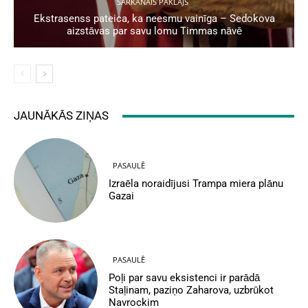
SARKANAIS PAKLĀJS
Ekstrasenss pateica, ka neesmu vainīga – Sedokova
aizstāvas par savu lomu Timmas nāvē
JAUNĀKĀS ZIŅAS
PASAULĒ
Izraēla noraidījusi Trampa miera plānu
Gazai
PASAULĒ
Poļi par savu eksistenci ir parādā
Staļinam, paziņo Zaharova, uzbrūkot
Navrockim