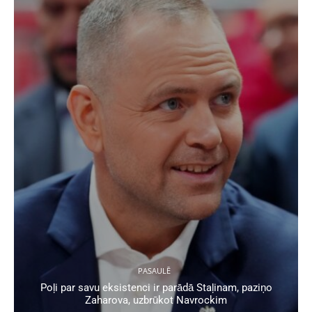
PASAULĒ
Poļi par savu eksistenci ir parādā Staļinam, paziņo
Zaharova, uzbrūkot Navrockim