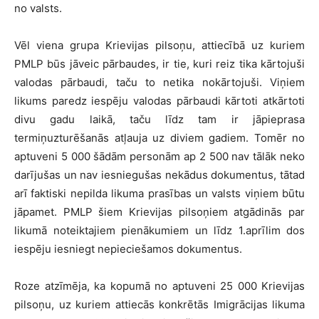
no valsts.
Vēl viena grupa Krievijas pilsoņu, attiecībā uz kuriem
PMLP būs jāveic pārbaudes, ir tie, kuri reiz tika kārtojuši
valodas pārbaudi, taču to netika nokārtojuši. Viņiem
likums paredz iespēju valodas pārbaudi kārtoti atkārtoti
divu gadu laikā, taču līdz tam ir jāpieprasa
termiņuzturēšanās atļauja uz diviem gadiem. Tomēr no
aptuveni 5 000 šādām personām ap 2 500 nav tālāk neko
darījušas un nav iesniegušas nekādus dokumentus, tātad
arī faktiski nepilda likuma prasības un valsts viņiem būtu
jāpamet. PMLP šiem Krievijas pilsoņiem atgādinās par
likumā noteiktajiem pienākumiem un līdz 1.aprīlim dos
iespēju iesniegt nepieciešamos dokumentus.
Roze atzīmēja, ka kopumā no aptuveni 25 000 Krievijas
pilsoņu, uz kuriem attiecās konkrētās Imigrācijas likuma