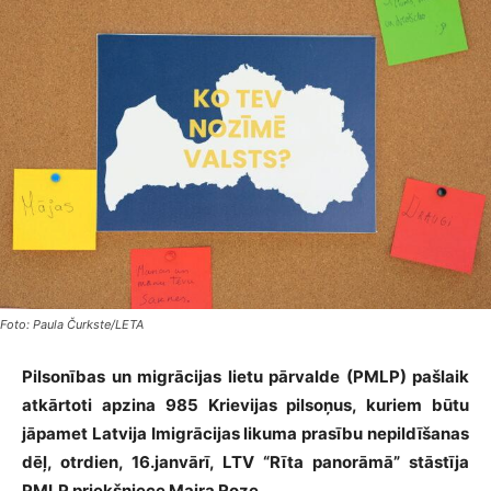
Foto: Paula Čurkste/LETA
Pilsonības un migrācijas lietu pārvalde (PMLP) pašlaik
atkārtoti apzina 985 Krievijas pilsoņus, kuriem būtu
jāpamet Latvija Imigrācijas likuma prasību nepildīšanas
dēļ, otrdien, 16.janvārī, LTV “Rīta panorāmā” stāstīja
PMLP priekšniece Maira Roze
.