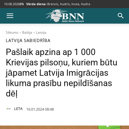
10.08.2026
EN
Vārda diena:
Brencis, Audris, Inuta, Audra
Sākums
Baltija
Latvija
LATVIJA
SABIEDRĪBA
Pašlaik apzina ap 1 000
Krievijas pilsoņu, kuriem būtu
jāpamet Latvija Imigrācijas
likuma prasību nepildīšanas
dēļ
LETA
16.01.2024 08:48