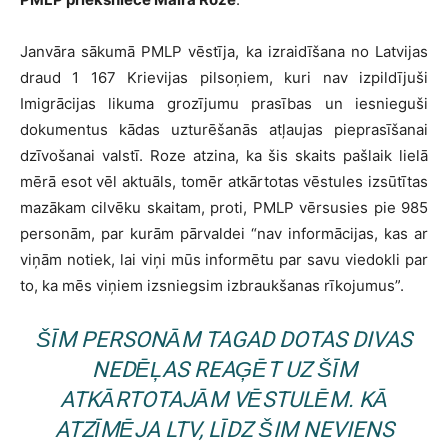
Janvāra sākumā PMLP vēstīja, ka izraidīšana no Latvijas
draud 1 167 Krievijas pilsoņiem, kuri nav izpildījuši
Imigrācijas likuma grozījumu prasības un iesnieguši
dokumentus kādas uzturēšanās atļaujas pieprasīšanai
dzīvošanai valstī. Roze atzina, ka šis skaits pašlaik lielā
mērā esot vēl aktuāls, tomēr atkārtotas vēstules izsūtītas
mazākam cilvēku skaitam, proti, PMLP vērsusies pie 985
personām, par kurām pārvaldei “nav informācijas, kas ar
viņām notiek, lai viņi mūs informētu par savu viedokli par
to, ka mēs viņiem izsniegsim izbraukšanas rīkojumus”.
ŠĪM PERSONĀM TAGAD DOTAS DIVAS
NEDĒĻAS REAĢĒT UZ ŠĪM
ATKĀRTOTAJĀM VĒSTULĒM. KĀ
ATZĪMĒJA LTV, LĪDZ ŠIM NEVIENS