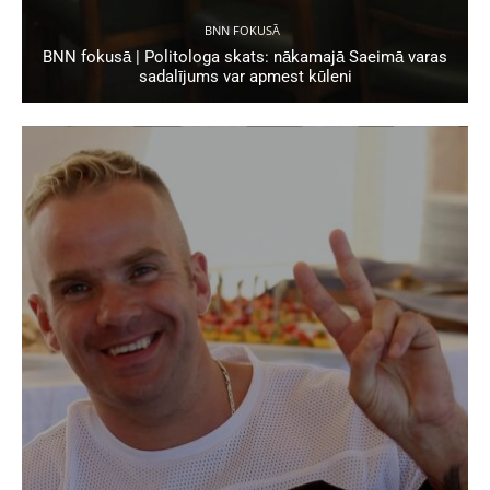
BNN FOKUSĀ
BNN fokusā | Politologa skats: nākamajā Saeimā varas
sadalījums var apmest kūleni