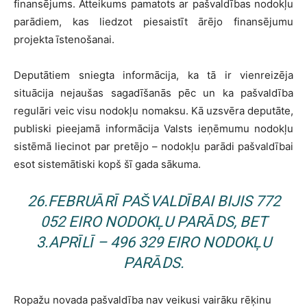
finansējums. Atteikums pamatots ar pašvaldības nodokļu
parādiem, kas liedzot piesaistīt ārējo finansējumu
projekta īstenošanai.
Deputātiem sniegta informācija, ka tā ir vienreizēja
situācija nejaušas sagadīšanās pēc un ka pašvaldība
regulāri veic visu nodokļu nomaksu. Kā uzsvēra deputāte,
publiski pieejamā informācija Valsts ieņēmumu nodokļu
sistēmā liecinot par pretējo – nodokļu parādi pašvaldībai
esot sistemātiski kopš šī gada sākuma.
26.FEBRUĀRĪ PAŠVALDĪBAI BIJIS 772
052 EIRO NODOKĻU PARĀDS, BET
3.APRĪLĪ – 496 329 EIRO NODOKĻU
PARĀDS.
Ropažu novada pašvaldība nav veikusi vairāku rēķinu