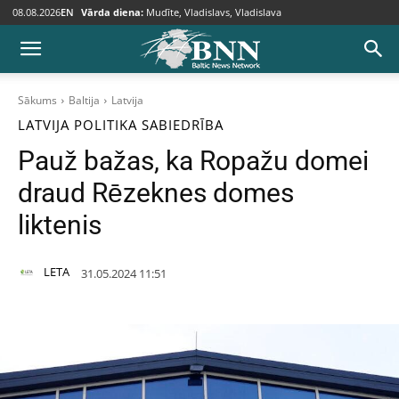
08.08.2026
EN
Vārda diena:
Mudīte, Vladislavs, Vladislava
Sākums
Baltija
Latvija
LATVIJA
POLITIKA
SABIEDRĪBA
Pauž bažas, ka Ropažu domei
draud Rēzeknes domes
liktenis
LETA
31.05.2024 11:51