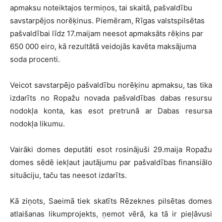
apmaksu noteiktajos termiņos, tai skaitā, pašvaldību
savstarpējos norēķinus. Piemēram, Rīgas valstspilsētas
pašvaldībai līdz 17.maijam neesot apmaksāts rēķins par
650 000 eiro, kā rezultātā veidojās kavēta maksājuma
soda procenti.
Veicot savstarpējo pašvaldību norēķinu apmaksu, tas tika
izdarīts no Ropažu novada pašvaldības dabas resursu
nodokļa konta, kas esot pretrunā ar Dabas resursa
nodokļa likumu.
Vairāki domes deputāti esot rosinājuši 29.maija Ropažu
domes sēdē iekļaut jautājumu par pašvaldības finansiālo
situāciju, taču tas neesot izdarīts.
Kā ziņots, Saeimā tiek skatīts Rēzeknes pilsētas domes
atlaišanas likumprojekts, ņemot vērā, ka tā ir pieļāvusi