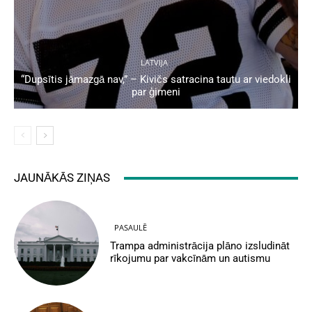
LATVIJA
“Dupsītis jāmazgā nav,” – Kivičs satracina tautu ar viedokli
par ģimeni
JAUNĀKĀS ZIŅAS
PASAULĒ
Trampa administrācija plāno izsludināt
rīkojumu par vakcīnām un autismu