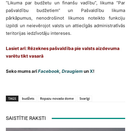
“Likuma par budžetu un finanšu vadību”, likuma “Par
pašvaldību budžetiem” un Pašvaldību likuma
pārkāpumus, nenodrošinot likumos noteikto funkciju
izpildi un neievērojot valsts un attiecīgās administratīvās
teritorijas iedzīvotāju intereses.
Lasiet arī: Rēzeknes pašvaldība pie valsts aizdevuma
varētu tikt vasarā
Seko mums arī
Facebook
,
Draugiem
un
X
!
TAGS
budžets
Ropazu novada dome
Svarīgi
SAISTĪTIE RAKSTI