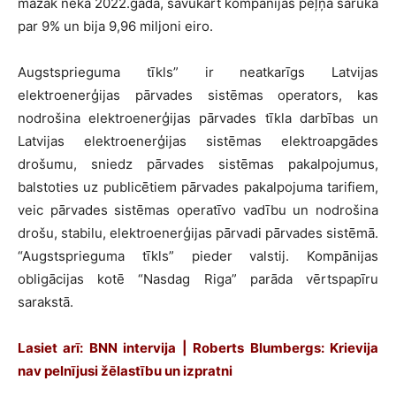
mazāk nekā 2022.gadā, savukārt kompānijas peļņa saruka
par 9% un bija 9,96 miljoni eiro.
Augstsprieguma tīkls” ir neatkarīgs Latvijas
elektroenerģijas pārvades sistēmas operators, kas
nodrošina elektroenerģijas pārvades tīkla darbības un
Latvijas elektroenerģijas sistēmas elektroapgādes
drošumu, sniedz pārvades sistēmas pakalpojumus,
balstoties uz publicētiem pārvades pakalpojuma tarifiem,
veic pārvades sistēmas operatīvo vadību un nodrošina
drošu, stabilu, elektroenerģijas pārvadi pārvades sistēmā.
“Augstsprieguma tīkls” pieder valstij. Kompānijas
obligācijas kotē “Nasdag Riga” parāda vērtspapīru
sarakstā.
Lasiet arī: BNN intervija | Roberts Blumbergs: Krievija
nav pelnījusi žēlastību un izpratni