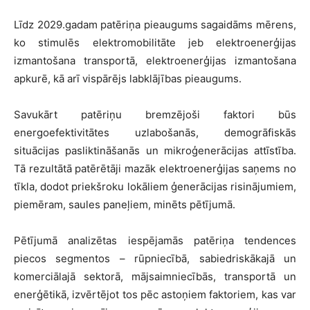
Līdz 2029.gadam patēriņa pieaugums sagaidāms mērens,
ko stimulēs elektromobilitāte jeb elektroenerģijas
izmantošana transportā, elektroenerģijas izmantošana
apkurē, kā arī vispārējs labklājības pieaugums.
Savukārt patēriņu bremzējoši faktori būs
energoefektivitātes uzlabošanās, demogrāfiskās
situācijas pasliktināšanās un mikroģenerācijas attīstība.
Tā rezultātā patērētāji mazāk elektroenerģijas saņems no
tīkla, dodot priekšroku lokāliem ģenerācijas risinājumiem,
piemēram, saules paneļiem, minēts pētījumā.
Pētījumā analizētas iespējamās patēriņa tendences
piecos segmentos – rūpniecībā, sabiedriskākajā un
komerciālajā sektorā, mājsaimniecībās, transportā un
enerģētikā, izvērtējot tos pēc astoņiem faktoriem, kas var