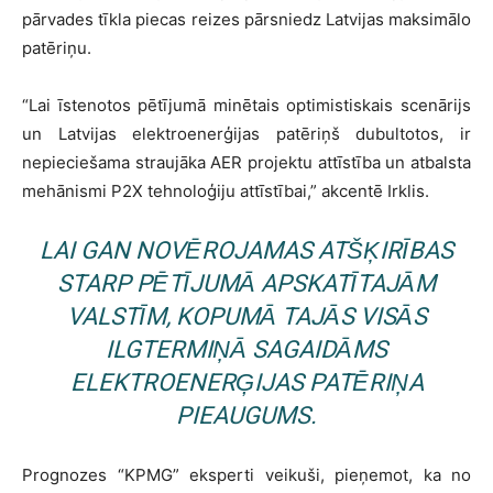
pārvades tīkla piecas reizes pārsniedz Latvijas maksimālo
patēriņu.
“Lai īstenotos pētījumā minētais optimistiskais scenārijs
un Latvijas elektroenerģijas patēriņš dubultotos, ir
nepieciešama straujāka AER projektu attīstība un atbalsta
mehānismi P2X tehnoloģiju attīstībai,” akcentē Irklis.
LAI GAN NOVĒROJAMAS ATŠĶIRĪBAS
STARP PĒTĪJUMĀ APSKATĪTAJĀM
VALSTĪM, KOPUMĀ TAJĀS VISĀS
ILGTERMIŅĀ SAGAIDĀMS
ELEKTROENERĢIJAS PATĒRIŅA
PIEAUGUMS.
Prognozes “KPMG” eksperti veikuši, pieņemot, ka no