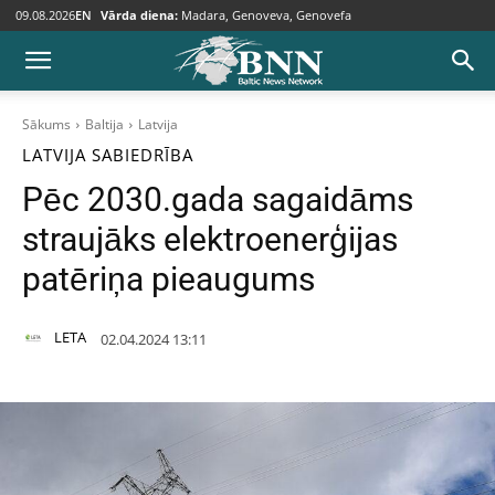
09.08.2026
EN
Vārda diena:
Madara, Genoveva, Genovefa
Sākums
Baltija
Latvija
LATVIJA
SABIEDRĪBA
Pēc 2030.gada sagaidāms
straujāks elektroenerģijas
patēriņa pieaugums
LETA
02.04.2024 13:11