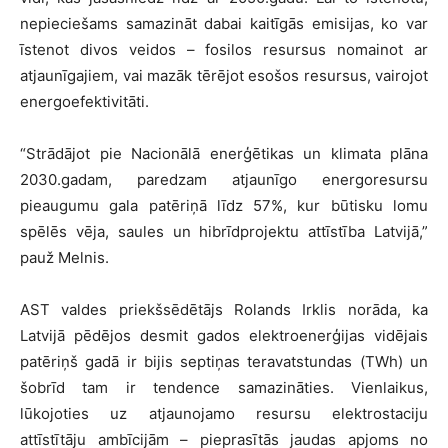
nepieciešams samazināt dabai kaitīgās emisijas, ko var
īstenot divos veidos – fosilos resursus nomainot ar
atjaunīgajiem, vai mazāk tērējot esošos resursus, vairojot
energoefektivitāti.
“Strādājot pie Nacionālā enerģētikas un klimata plāna
2030.gadam, paredzam atjaunīgo energoresursu
pieaugumu gala patēriņā līdz 57%, kur būtisku lomu
spēlēs vēja, saules un hibrīdprojektu attīstība Latvijā,”
pauž Melnis.
AST valdes priekšsēdētājs Rolands Irklis norāda, ka
Latvijā pēdējos desmit gados elektroenerģijas vidējais
patēriņš gadā ir bijis septiņas teravatstundas (TWh) un
šobrīd tam ir tendence samazināties. Vienlaikus,
lūkojoties uz atjaunojamo resursu elektrostaciju
attīstītāju ambīcijām – pieprasītās jaudas apjoms no