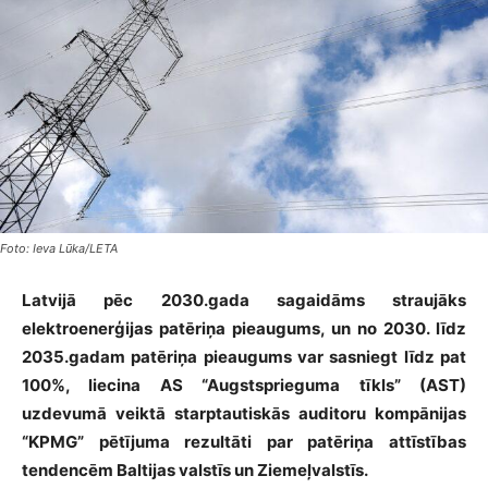
Foto: Ieva Lūka/LETA
Latvijā pēc 2030.gada sagaidāms straujāks
elektroenerģijas patēriņa pieaugums, un no 2030. līdz
2035.gadam patēriņa pieaugums var sasniegt līdz pat
100%, liecina AS “Augstsprieguma tīkls” (AST)
uzdevumā veiktā starptautiskās auditoru kompānijas
“KPMG” pētījuma rezultāti par patēriņa attīstības
tendencēm Baltijas valstīs un Ziemeļvalstīs.