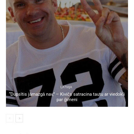
LATVIJA
“Dupsītis jāmazgā nav,” – Kivičs satracina tautu ar viedokli
par ģimeni