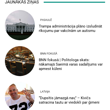
JAUNĀKĀS ZIŅAS
PASAULĒ
Trampa administrācija plāno izsludināt
rīkojumu par vakcīnām un autismu
BNN FOKUSĀ
BNN fokusā | Politologa skats:
nākamajā Saeimā varas sadalījums var
apmest kūleni
LATVIJA
“Dupsītis jāmazgā nav,” – Kivičs
satracina tautu ar viedokli par ģimeni