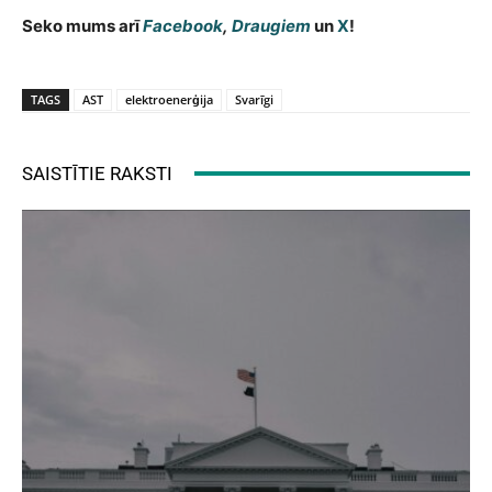
Seko mums arī
Facebook
,
Draugiem
un
X
!
TAGS
AST
elektroenerģija
Svarīgi
SAISTĪTIE RAKSTI