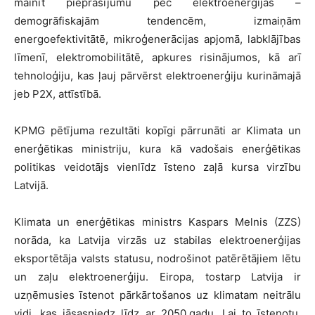
mainīt pieprasījumu pēc elektroenerģijas –
demogrāfiskajām tendencēm, izmaiņām
energoefektivitātē, mikroģenerācijas apjomā, labklājības
līmenī, elektromobilitātē, apkures risinājumos, kā arī
tehnoloģiju, kas ļauj pārvērst elektroenerģiju kurināmajā
jeb P2X, attīstībā.
KPMG pētījuma rezultāti kopīgi pārrunāti ar Klimata un
enerģētikas ministriju, kura kā vadošais enerģētikas
politikas veidotājs vienlīdz īsteno zaļā kursa virzību
Latvijā.
Klimata un enerģētikas ministrs Kaspars Melnis (ZZS)
norāda, ka Latvija virzās uz stabilas elektroenerģijas
eksportētāja valsts statusu, nodrošinot patērētājiem lētu
un zaļu elektroenerģiju. Eiropa, tostarp Latvija ir
uzņēmusies īstenot pārkārtošanos uz klimatam neitrālu
vidi, kas jāsasniedz līdz ar 2050.gadu. Lai to īstenotu,