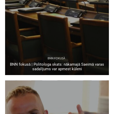
BNN FOKUSĀ
BNN fokusā | Politologa skats: nākamajā Saeimā varas
sadalījums var apmest kūleni