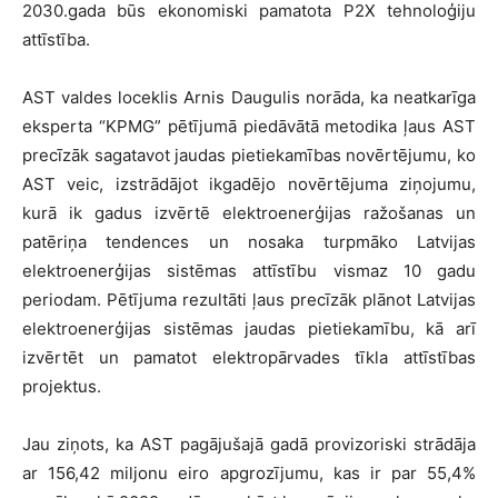
2030.gada būs ekonomiski pamatota P2X tehnoloģiju
attīstība.
AST valdes loceklis Arnis Daugulis norāda, ka neatkarīga
eksperta “KPMG” pētījumā piedāvātā metodika ļaus AST
precīzāk sagatavot jaudas pietiekamības novērtējumu, ko
AST veic, izstrādājot ikgadējo novērtējuma ziņojumu,
kurā ik gadus izvērtē elektroenerģijas ražošanas un
patēriņa tendences un nosaka turpmāko Latvijas
elektroenerģijas sistēmas attīstību vismaz 10 gadu
periodam. Pētījuma rezultāti ļaus precīzāk plānot Latvijas
elektroenerģijas sistēmas jaudas pietiekamību, kā arī
izvērtēt un pamatot elektropārvades tīkla attīstības
projektus.
Jau ziņots, ka AST pagājušajā gadā provizoriski strādāja
ar 156,42 miljonu eiro apgrozījumu, kas ir par 55,4%