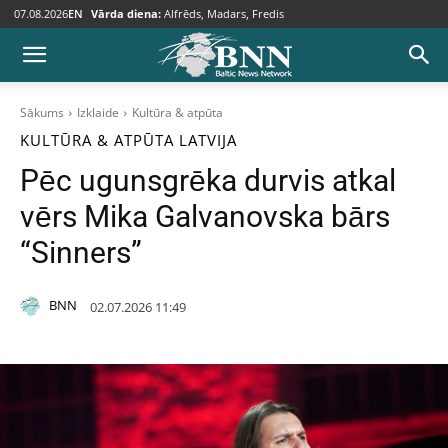
07.08.2026
EN
Vārda diena:
Alfrēds, Madars, Fredis
Sākums
Izklaide
Kultūra & atpūta
KULTŪRA & ATPŪTA
LATVIJA
Pēc ugunsgrēka durvis atkal
vērs Mika Galvanovska bārs
“Sinners”
BNN
02.07.2026 11:49