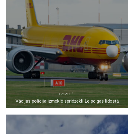
PASAULĒ
Vācijas policija izmeklē spridzekli Leipcigas lidostā