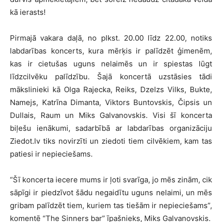
kā ierasts!
Pirmajā vakara daļā, no plkst. 20.00 līdz 22.00, notiks
labdarības koncerts, kura mērķis ir palīdzēt ģimenēm,
kas ir cietušas uguns nelaimēs un ir spiestas lūgt
līdzcilvēku palīdzību. Šajā koncertā uzstāsies tādi
mākslinieki kā Olga Rajecka, Reiks, Dzelzs Vilks, Bukte,
Namejs, Katrīna Dimanta, Viktors Buntovskis, Čipsis un
Dullais, Raum un Miks Galvanovskis. Visi šī koncerta
biļešu ienākumi, sadarbībā ar labdarības organizāciju
Ziedot.lv tiks novirzīti un ziedoti tiem cilvēkiem, kam tas
patiesi ir nepieciešams.
“Šī koncerta iecere mums ir ļoti svarīga, jo mēs zinām, cik
sāpīgi ir piedzīvot šādu negaidītu uguns nelaimi, un mēs
gribam palīdzēt tiem, kuriem tas tiešām ir nepieciešams”,
komentē “The Sinners bar” īpašnieks, Miks Galvanovskis.