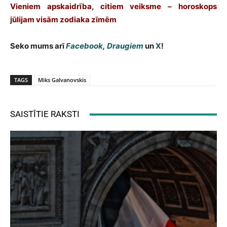
Vieniem apskaidrība, citiem veiksme – horoskops
jūlijam visām zodiaka zīmēm
Seko mums arī
Facebook
,
Draugiem
un
X
!
TAGS
Miks Galvanovskis
SAISTĪTIE RAKSTI