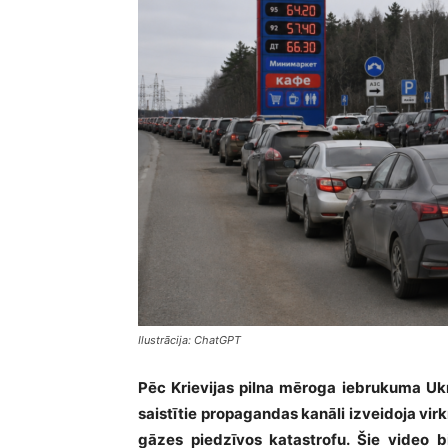
Ilustrācija: ChatGPT
Pēc Krievijas pilna mēroga iebrukuma Ukr
saistītie propagandas kanāli izveidoja virk
gāzes piedzīvos katastrofu. Šie video bi