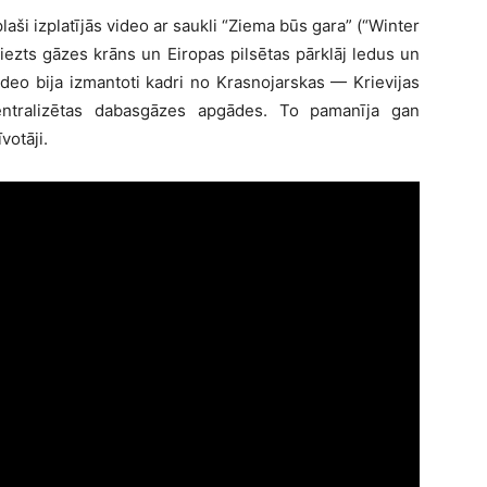
aši izplatījās video ar saukli “Ziema būs gara” (“Winter
zgriezts gāzes krāns un Eiropas pilsētas pārklāj ledus un
video bija izmantoti kadri no Krasnojarskas — Krievijas
 centralizētas dabasgāzes apgādes. To pamanīja gan
votāji.