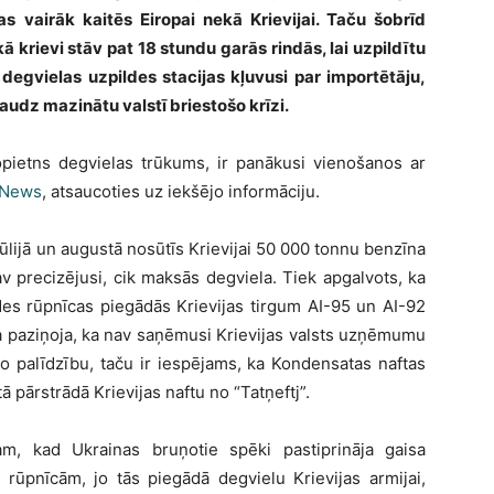
jas vairāk kaitēs Eiropai nekā Krievijai. Taču šobrīd
kā krievi stāv pat 18 stundu garās rindās, lai uzpildītu
 degvielas uzpildes stacijas kļuvusi par importētāju,
audz mazinātu valstī briestošo krīzi.
opietns degvielas trūkums, ir panākusi vienošanos ar
 News
, atsaucoties uz iekšējo informāciju.
lijā un augustā nosūtīs Krievijai 50 000 tonnu benzīna
v precizējusi, cik maksās degviela. Tiek apgalvots, ka
es rūpnīcas piegādās Krievijas tirgum AI-95 un AI-92
a paziņoja, ka nav saņēmusi Krievijas valsts uzņēmumu
 palīdzību, taču ir iespējams, ka Kondensatas naftas
ā pārstrādā Krievijas naftu no “Tatņeftj”.
m, kad Ukrainas bruņotie spēki pastiprināja gaisa
s rūpnīcām, jo tās piegādā degvielu Krievijas armijai,