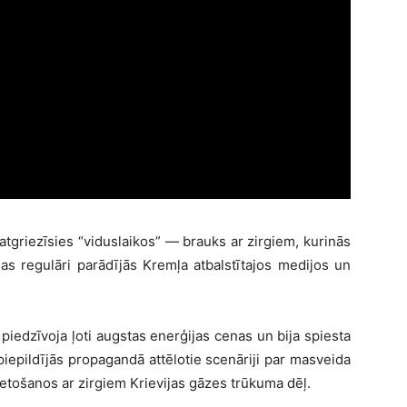
 atgriezīsies “viduslaikos” — brauks ar zirgiem, kurinās
as regulāri parādījās Kremļa atbalstītajos medijos un
edzīvoja ļoti augstas enerģijas cenas un bija spiesta
piepildījās propagandā attēlotie scenāriji par masveida
etošanos ar zirgiem Krievijas gāzes trūkuma dēļ.