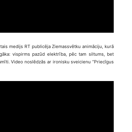
tais medijs RT publicēja Ziemassvētku animāciju, kurā
gāka: vispirms pazūd elektrība, pēc tam siltums, bet
āmīti. Video noslēdzās ar ironisku sveicienu “Priecīgus