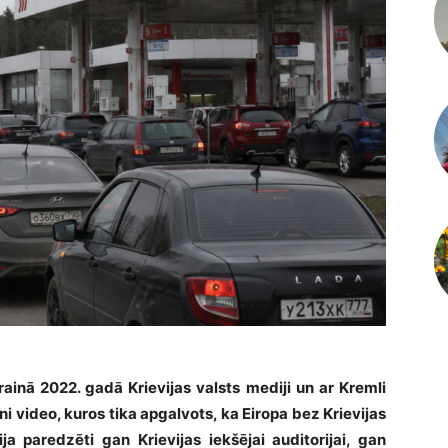
ainā 2022. gadā Krievijas valsts mediji un ar Kremli
ni video, kuros tika apgalvots, ka Eiropa bez Krievijas
ja paredzēti gan Krievijas iekšējai auditorijai, gan