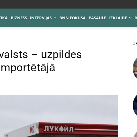
TIKA
BIZNESS
INTERVIJAS
BNN FOKUSĀ
PASAULĒ
IZKLAIDE
J
 valsts – uzpildes
 importētājā