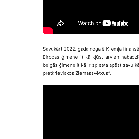
Savukārt 2022. gada nogalē Kremļa finansē
Eiropas ģimene it kā kļūst arvien nabadzī
beigās ģimene it kā ir spiesta apēst savu k
pretkrieviskos Ziemassvētkus”.