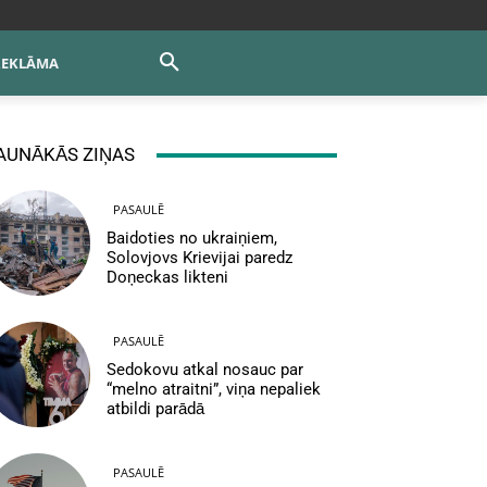
REKLĀMA
AUNĀKĀS ZIŅAS
PASAULĒ
Baidoties no ukraiņiem,
Solovjovs Krievijai paredz
Doņeckas likteni
PASAULĒ
Sedokovu atkal nosauc par
“melno atraitni”, viņa nepaliek
atbildi parādā
PASAULĒ