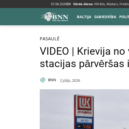
07.08.2026
EN
Vārda diena:
Alfrēds, Madars, Fredis
BALTIJA
SABIEDRĪBA
POLI
Sākums
Pasaulē
PASAULĒ
VIDEO | Krievija no
stacijas pārvēršas
BNN
2 jūlijs, 2026