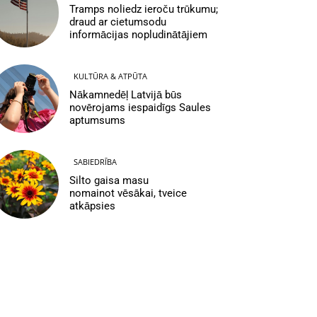
Tramps noliedz ieroču trūkumu;
draud ar cietumsodu
informācijas nopludinātājiem
KULTŪRA & ATPŪTA
Nākamnedēļ Latvijā būs
novērojams iespaidīgs Saules
aptumsums
SABIEDRĪBA
Silto gaisa masu
nomainot vēsākai, tveice
atkāpsies