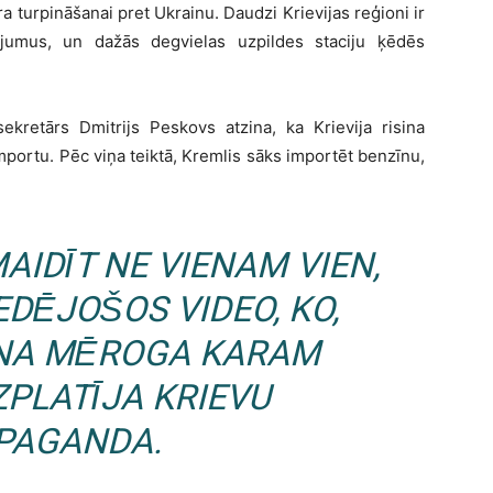
 turpināšanai pret Ukrainu. Daudzi Krievijas reģioni ir
ojumus, un dažās degvielas uzpildes staciju ķēdēs
sekretārs Dmitrijs Peskovs atzina, ka Krievija risina
mportu. Pēc viņa teiktā, Kremlis sāks importēt benzīnu,
MAIDĪT NE VIENAM VIEN,
EDĒJOŠOS VIDEO, KO,
LNA MĒROGA KARAM
ZPLATĪJA KRIEVU
PAGANDA.