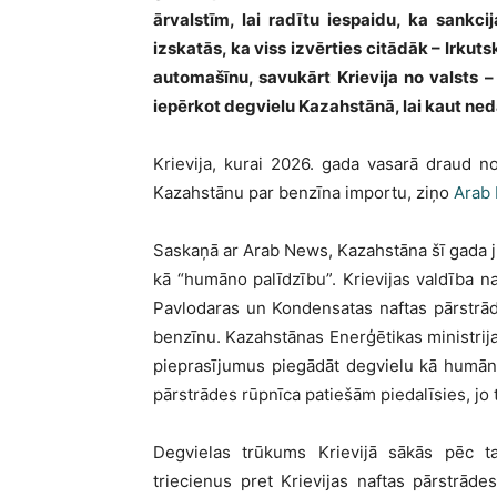
ārvalstīm, lai radītu iespaidu, ka sankci
izskatās, ka viss izvērties citādāk – Irkuts
automašīnu, savukārt Krievija no valsts –
iepērkot degvielu Kazahstānā, lai kaut ned
Krievija, kurai 2026. gada vasarā draud n
Kazahstānu par benzīna importu, ziņo
Arab
Saskaņā ar Arab News, Kazahstāna šī gada jū
kā “humāno palīdzību”. Krievijas valdība na
Pavlodaras un Kondensatas naftas pārstrād
benzīnu. Kazahstānas Enerģētikas ministrij
pieprasījumus piegādāt degvielu kā humāno
pārstrādes rūpnīca patiešām piedalīsies, jo t
Degvielas trūkums Krievijā sākās pēc ta
triecienus pret Krievijas naftas pārstrāde