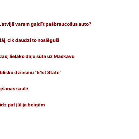
i Latvijā varam gaidīt pašbraucošus auto?
lāj, cik daudzi to noslēguši
das; lielāko daļu sūta uz Maskavu
lisko dziesmu “51st State”
egšanas saulē
īdz pat jūlija beigām