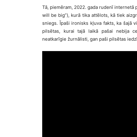
Tā, piemēram, 2022. gada rudenī internetā pl
will be big”), kurā tika attēlots, kā tiek ai
sniegs. Īpaši ironisks kļuva fakts, ka šajā 
pilsētas, kurai tajā laikā pašai nebija
neatkarīgie žurnālisti, gan paši pilsētas iedzī