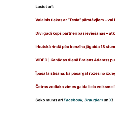
Lasiet arī:
Valainis tiekas ar “Tesla” pārstāvjiem – va
Divi gadi kopš partnerības ieviešanas – atk
Irkutskā rindā pēc benzīna jāgaida 18 stun
VIDEO | Kanādas dienā Braiens Adamss pub
Īpašā laistīšana: kā pasargāt rozes no izd
Četras zodiaka zīmes gaida liela veiksme l
Seko mums arī
Facebook
,
Draugiem
un
X
!