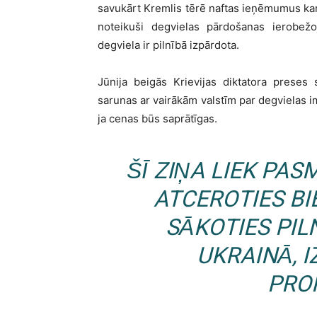
savukārt Kremlis tērē naftas ieņēmumus kara
noteikuši degvielas pārdošanas ierobež
degviela ir pilnībā izpārdota.
Jūnija beigās Krievijas diktatora preses 
sarunas ar vairākām valstīm par degvielas i
ja cenas būs saprātīgas.
ŠĪ ZIŅA LIEK PAS
ATCEROTIES BI
SĀKOTIES PI
UKRAINĀ, I
PRO