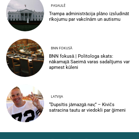
PASAULĒ
Trampa administrācija plāno izsludināt
rīkojumu par vakcīnām un autismu
BNN FOKUSĀ
BNN fokusā | Politologa skats:
nākamajā Saeimā varas sadalījums var
apmest kūleni
LATVIJA
“Dupsītis jāmazgā nav,” – Kivičs
satracina tautu ar viedokli par ģimeni