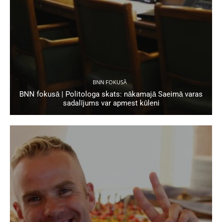
BNN FOKUSĀ
BNN fokusā | Politologa skats: nākamajā Saeimā varas
sadalījums var apmest kūleni