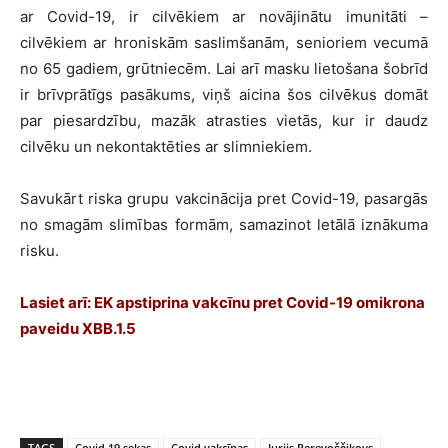
ar Covid-19, ir cilvēkiem ar novājinātu imunitāti –
cilvēkiem ar hroniskām saslimšanām, senioriem vecumā
no 65 gadiem, grūtniecēm. Lai arī masku lietošana šobrīd
ir brīvprātīgs pasākums, viņš aicina šos cilvēkus domāt
par piesardzību, mazāk atrasties vietās, kur ir daudz
cilvēku un nekontaktēties ar slimniekiem.
Savukārt riska grupu vakcinācija pret Covid-19, pasargās
no smagām slimības formām, samazinot letālā iznākuma
risku.
Lasiet arī:
EK apstiprina vakcīnu pret Covid-19 omikrona
paveidu XBB.1.5
TAGS
Covid 19 sekas
Covid vakcīnas
Jurijs Perevoščikovs