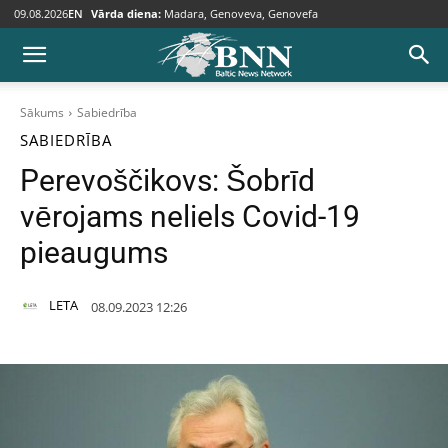
09.08.2026
EN
Vārda diena:
Madara, Genoveva, Genovefa
Sākums
Sabiedrība
SABIEDRĪBA
Perevoščikovs: Šobrīd
vērojams neliels Covid-19
pieaugums
LETA
08.09.2023 12:26