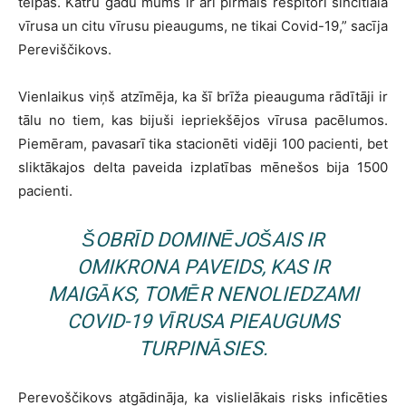
telpas. Katru gadu mums ir arī pirmais respitori sincitiālā
vīrusa un citu vīrusu pieaugums, ne tikai Covid-19,” sacīja
Pereviščikovs.
Vienlaikus viņš atzīmēja, ka šī brīža pieauguma rādītāji ir
tālu no tiem, kas bijuši iepriekšējos vīrusa pacēlumos.
Piemēram, pavasarī tika stacionēti vidēji 100 pacienti, bet
sliktākajos delta paveida izplatības mēnešos bija 1500
pacienti.
ŠOBRĪD DOMINĒJOŠAIS IR
OMIKRONA PAVEIDS, KAS IR
MAIGĀKS, TOMĒR NENOLIEDZAMI
COVID-19 VĪRUSA PIEAUGUMS
TURPINĀSIES.
Perevoščikovs atgādināja, ka vislielākais risks inficēties