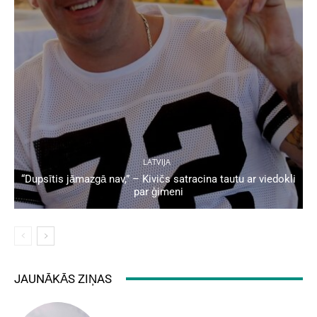
LATVIJA
“Dupsītis jāmazgā nav,” – Kivičs satracina tautu ar viedokli
par ģimeni
JAUNĀKĀS ZIŅAS