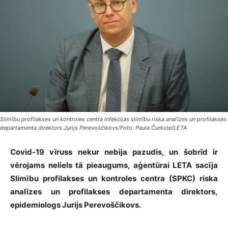
Slimību profilakses un kontroles centra Infekcijas slimību riska analīzes un profilakses
departamenta direktors Jurijs Perevoščikovs/Foto: Paula Čurkste/LETA
Covid-19 vīruss nekur nebija pazudis, un šobrīd ir
vērojams neliels tā pieaugums, aģentūrai LETA sacīja
Slimību profilakses un kontroles centra (SPKC) riska
analīzes un profilakses departamenta direktors,
epidemiologs Jurijs Perevoščikovs.