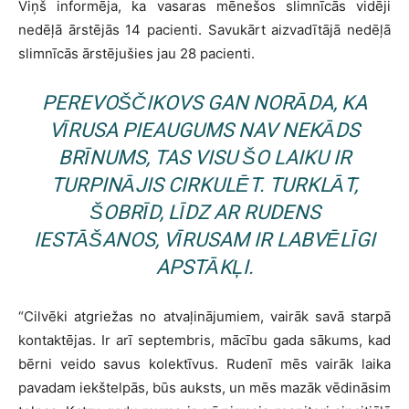
Viņš informēja, ka vasaras mēnešos slimnīcās vidēji
nedēļā ārstējās 14 pacienti. Savukārt aizvadītājā nedēļā
slimnīcās ārstējušies jau 28 pacienti.
PEREVOŠČIKOVS GAN NORĀDA, KA
VĪRUSA PIEAUGUMS NAV NEKĀDS
BRĪNUMS, TAS VISU ŠO LAIKU IR
TURPINĀJIS CIRKULĒT. TURKLĀT,
ŠOBRĪD, LĪDZ AR RUDENS
IESTĀŠANOS, VĪRUSAM IR LABVĒLĪGI
APSTĀKĻI.
“Cilvēki atgriežas no atvaļinājumiem, vairāk savā starpā
kontaktējas. Ir arī septembris, mācību gada sākums, kad
bērni veido savus kolektīvus. Rudenī mēs vairāk laika
pavadam iekštelpās, būs auksts, un mēs mazāk vēdināsim