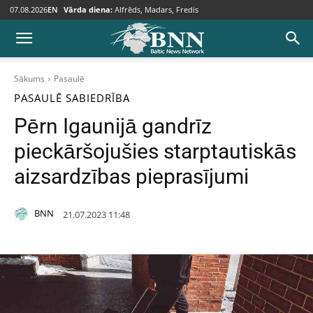
07.08.2026
EN
Vārda diena:
Alfrēds, Madars, Fredis
Sākums
Pasaulē
PASAULĒ
SABIEDRĪBA
Pērn Igaunijā gandrīz
pieckāršojušies starptautiskās
aizsardzības pieprasījumi
BNN
21.07.2023 11:48