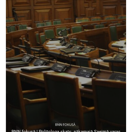
BNN FOKUSĀ
BNN fokusā | Politologa skats: nākamajā Saeimā varas