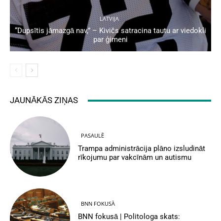
LATVIJA
“Dupsītis jāmazgā nav,” – Kivičs satracina tautu ar viedokli
par ģimeni
JAUNĀKĀS ZIŅAS
PASAULĒ
Trampa administrācija plāno izsludināt
rīkojumu par vakcīnām un autismu
BNN FOKUSĀ
BNN fokusā | Politologa skats: