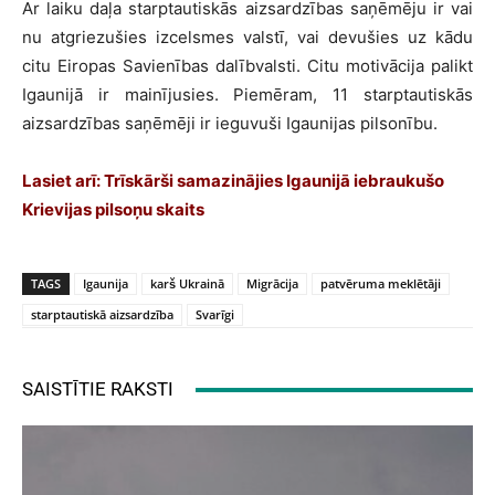
Ar laiku daļa starptautiskās aizsardzības saņēmēju ir vai
nu atgriezušies izcelsmes valstī, vai devušies uz kādu
citu Eiropas Savienības dalībvalsti. Citu motivācija palikt
Igaunijā ir mainījusies. Piemēram, 11 starptautiskās
aizsardzības saņēmēji ir ieguvuši Igaunijas pilsonību.
Lasiet arī: Trīskārši samazinājies Igaunijā iebraukušo
Krievijas pilsoņu skaits
TAGS
Igaunija
karš Ukrainā
Migrācija
patvēruma meklētāji
starptautiskā aizsardzība
Svarīgi
SAISTĪTIE RAKSTI