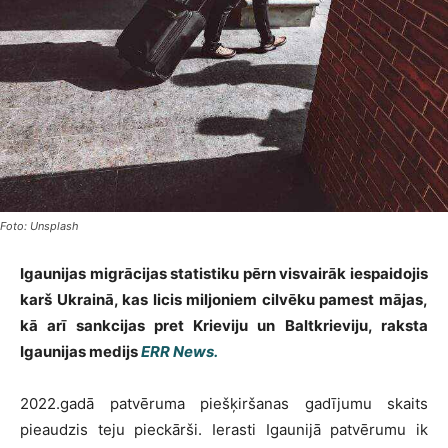
Foto: Unsplash
Igaunijas migrācijas statistiku pērn visvairāk iespaidojis
karš Ukrainā, kas licis miljoniem cilvēku pamest mājas,
kā arī sankcijas pret Krieviju un Baltkrieviju, raksta
Igaunijas medijs
ERR News.
2022.gadā patvēruma piešķiršanas gadījumu skaits
pieaudzis teju pieckārši. Ierasti Igaunijā patvērumu ik