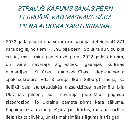
STRAUJŠ KĀPUMS SĀKĀS PĒRN
FEBRUĀRĪ, KAD MASKAVA SĀKA
PILNA APJOMA KARU UKRAINĀ.
2022.gadā pagaidu patvērumam Igaunijā pieteicās 41 871
kara bēglis, no tiem 14 396 bija bērni. Šo ukraiņu vidu bija
arī tie, kas Ukrainu pameta vēl pirms 2022.gada februāra,
un vairs nevarēja atgriezties. Igaunijas Kultūras
ministrijas Kultūras daudzveidības departamenta
apakšsekretāre Eda Silberga (Eda Silberg) sacīja, ka
lielākā daļa starptautiskās aizsardzības saņēmēju bija
Ukrainas pilsoņi, kuri nevarēja pieteikties pagaidu
aizsardzībai, jo Ukrainu pameta pirms kara sākuma.
Pagaidu aizsardzību piešķir ārpus kārtas, kad apdraudēts
liels skaits cilvēku, un tās maksimālais ilgums ir trīs gadi.