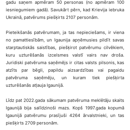
gadu saņem apmēram 50 personas (no apmēram 100
iesniegumiem gadā). Savukārt pērn, kad Krievija iebruka
Ukrainā, patvērums piešķirts 2107 personām.
Pieteikšanās patvērumam, ja tas nepieciešams, ir viena
no pamattiesībām, un Igaunija apņēmusies pildīt savas
starptautiskās saistības, piešķirot patvērumu cilvēkiem,
kuru uzturēšanās izcelsmes valstī vairs nav droša.
Juridiski patvēruma saņēmējs ir citas valsts pilsonis, kas
atzīts par bēgli, papildu aizsardzības vai pagaidu
patvēruma saņēmēju, un kuram tiek piešķirta
uzturēšanās atļauja Igaunijā.
Līdz pat 2022.gada sākumam patvēruma meklētāju skaits
Igaunijā bija salīdzinoši mazs. Kopš 1997.gada kopumā
Igaunijā patvērumu prasījuši 4264 ārvalstnieki, un tas
piešķirts 2709 personām.