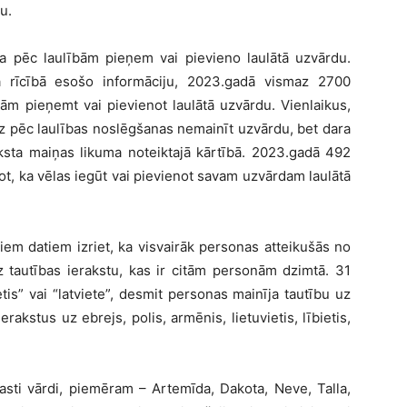
u.
ona pēc laulībām pieņem vai pievieno laulātā uzvārdu.
 rīcībā esošo informāciju, 2023.gadā vismaz 2700
ām pieņemt vai pievienot laulātā uzvārdu. Vienlaikus,
eiz pēc laulības noslēgšanas nemainīt uzvārdu, bet dara
aksta maiņas likuma noteiktajā kārtībā. 2023.gadā 492
t, ka vēlas iegūt vai pievienot savam uzvārdam laulātā
em datiem izriet, ka visvairāk personas atteikušās no
z tautības ierakstu, kas ir citām personām dzimtā. 31
tis” vai “latviete”, desmit personas mainīja tautību uz
rakstus uz ebrejs, polis, armēnis, lietuvietis, lībietis,
asti vārdi, piemēram – Artemīda, Dakota, Neve, Talla,