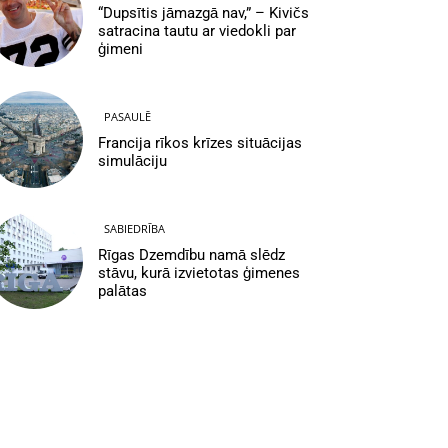
“Dupsītis jāmazgā nav,” – Kivičs
satracina tautu ar viedokli par
ģimeni
PASAULĒ
Francija rīkos krīzes situācijas
simulāciju
SABIEDRĪBA
Rīgas Dzemdību namā slēdz
stāvu, kurā izvietotas ģimenes
palātas