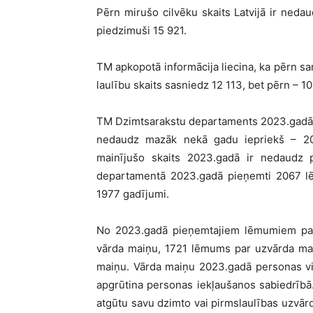
Pērn mirušo cilvēku skaits Latvijā ir neda
piedzimuši 15 921.
TM apkopotā informācija liecina, ka pērn sa
laulību skaits sasniedz 12 113, bet pērn – 10
TM Dzimtsarakstu departaments 2023.gadā re
nedaudz mazāk nekā gadu iepriekš – 20
mainījušo skaits 2023.gadā ir nedaudz pa
departamentā 2023.gadā pieņemti 2067 lē
1977 gadījumi.
No 2023.gadā pieņemtajiem lēmumiem par
vārda maiņu, 1721 lēmums par uzvārda mai
maiņu. Vārda maiņu 2023.gadā personas vis
apgrūtina personas iekļaušanos sabiedrībā.
atgūtu savu dzimto vai pirmslaulības uzvārd