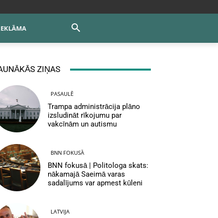
REKLĀMA
AUNĀKĀS ZIŅAS
PASAULĒ
Trampa administrācija plāno
izsludināt rīkojumu par
vakcīnām un autismu
BNN FOKUSĀ
BNN fokusā | Politologa skats:
nākamajā Saeimā varas
sadalījums var apmest kūleni
LATVIJA