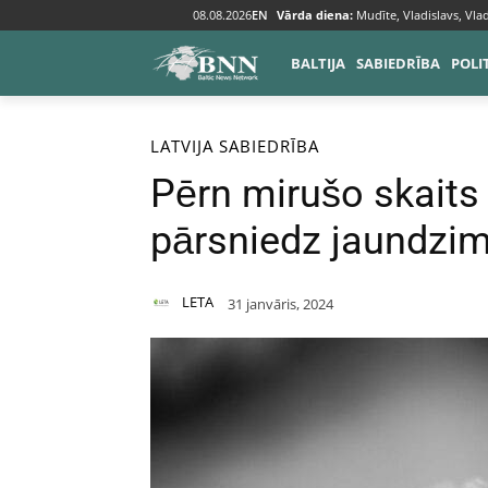
08.08.2026
EN
Vārda diena:
Mudīte, Vladislavs, Vlad
BALTIJA
SABIEDRĪBA
POLI
Sākums
Baltija
Latvija
LATVIJA
SABIEDRĪBA
Pērn mirušo skaits 
pārsniedz jaundzim
LETA
31 janvāris, 2024