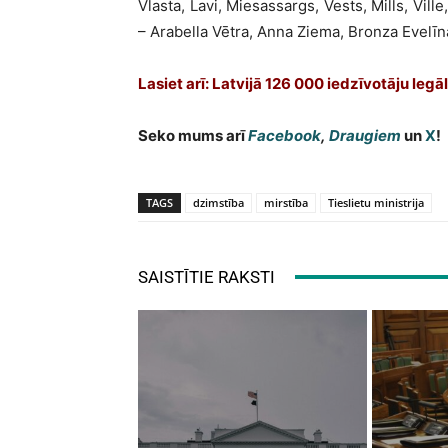
Vlasta, Lavi, Miesassargs, Vests, Mills, Vill
– Arabella Vētra, Anna Ziema, Bronza Evelīna
Lasiet arī: Latvijā 126 000 iedzīvotāju leg
Seko mums arī
Facebook
,
Draugiem
un
X
!
TAGS
dzimstība
mirstība
Tieslietu ministrija
SAISTĪTIE RAKSTI