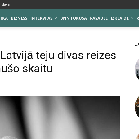
islava
TIKA
BIZNESS
INTERVIJAS
BNN FOKUSĀ
PASAULĒ
IZKLAIDE
J
Latvijā teju divas reizes
ušo skaitu