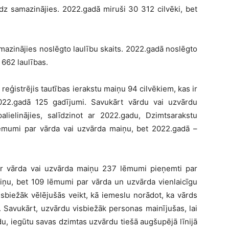
udz samazinājies. 2022.gadā miruši 30 312 cilvēki, bet
mazinājies noslēgto laulību skaits. 2022.gadā noslēgto
 662 laulības.
ģistrējis tautības ierakstu maiņu 94 cilvēkiem, kas ir
22.gadā 125 gadījumi. Savukārt vārdu vai uzvārdu
lielinājies, salīdzinot ar 2022.gadu, Dzimtsarakstu
mumi par vārda vai uzvārda maiņu, bet 2022.gadā –
 vārda vai uzvārda maiņu 237 lēmumi pieņemti par
ņu, bet 109 lēmumi par vārda un uzvārda vienlaicīgu
biežāk vēlējušās veikt, kā iemeslu norādot, ka vārds
 Savukārt, uzvārdu visbiežāk personas mainījušas, lai
u, iegūtu savas dzimtas uzvārdu tiešā augšupējā līnijā