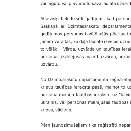
vai iegūtu vai pievienotu sava laulātā uzvārd
Atsevišķi tiek fiksēti gadījumi, kad pers
Saskaņā ar Dzimtasarakstu departamenta
gadījumos personas izvēlējušās pēc laulīb
jāņem vērā tas, ka daļa laulāto izvēlas uzr
to vēlāk – Vārda, uzvārda un tautības ier
personas izvēlējušās mainīt uzvārdu, norādo
uzvārdu.
No Dzimtsarakstu departamenta reģistrētaji
krievu tautības ieraksta pasē, mainot to u
persona mainīja tautības ierakstu uz “latvie
ukrainis, vēl personas mainījušas tautības ie
krievs, vācietis.
Pērn jaundzimušajiem tika reģistrēti nepar