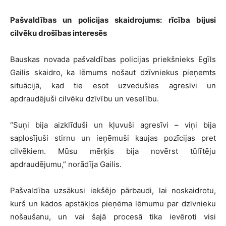
Pašvaldības un policijas skaidrojums: rīcība bijusi
cilvēku drošības interesēs
Bauskas novada pašvaldības policijas priekšnieks Egīls
Gailis skaidro, ka lēmums nošaut dzīvniekus pieņemts
situācijā, kad tie esot uzvedušies agresīvi un
apdraudējuši cilvēku dzīvību un veselību.
“Suņi bija aizklīduši un kļuvuši agresīvi – viņi bija
saplosījuši stirnu un ieņēmuši kaujas pozīcijas pret
cilvēkiem. Mūsu mērķis bija novērst tūlītēju
apdraudējumu,” norādīja Gailis.
Pašvaldība uzsākusi iekšējo pārbaudi, lai noskaidrotu,
kurš un kādos apstākļos pieņēma lēmumu par dzīvnieku
nošaušanu, un vai šajā procesā tika ievēroti visi