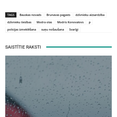
TAGS
Bauskas novads
Brunavas pagasts
dzīvnieku aizsardzība
dzīvnieku tiesības
Modra olas
Modris Konovalovs
p
policijas izmeklēšana
suņu nošaušana
Svarīgi
SAISTĪTIE RAKSTI