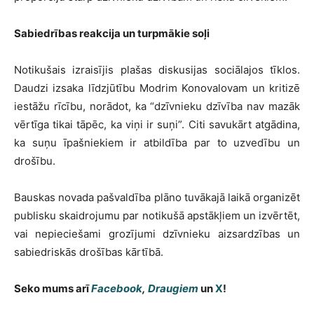
Sabiedrības reakcija un turpmākie soļi
Notikušais izraisījis plašas diskusijas sociālajos tīklos.
Daudzi izsaka līdzjūtību Modrim Konovalovam un kritizē
iestāžu rīcību, norādot, ka “dzīvnieku dzīvība nav mazāk
vērtīga tikai tāpēc, ka viņi ir suņi”. Citi savukārt atgādina,
ka suņu īpašniekiem ir atbildība par to uzvedību un
drošību.
Bauskas novada pašvaldība plāno tuvākajā laikā organizēt
publisku skaidrojumu par notikušā apstākļiem un izvērtēt,
vai nepieciešami grozījumi dzīvnieku aizsardzības un
sabiedriskās drošības kārtībā.
Seko mums arī
Facebook
,
Draugiem
un
X
!