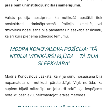
prasībām un institūciju rīcības samērīgumu.
Valsts policija apstiprina, ka notikušā apstākļi tiek
noskaidroti kriminālprocesā. Policija izmeklē, vai
dzīvnieku nošaušana bija pamatota un saskaņā ar likumu,
kā arī kurš pieņēma attiecīgo lēmumu.
MODRA KONOVALOVA POZĪCIJA: “TĀ
NEBIJA VIENKĀRŠI KĻŪDA – TĀ BIJA
SLEPKAVĪBA”
Modris Konovalovs uzskata, ka viņa suņu nošaušana bija
nepamatota un notikusi pārsteidzīgi. Viņš norāda, ka
suņiem bijuši mikročipi un jebkurā brīdī bija iespējams
noteikt īpašnieku, neizmantojot letālas metodes.