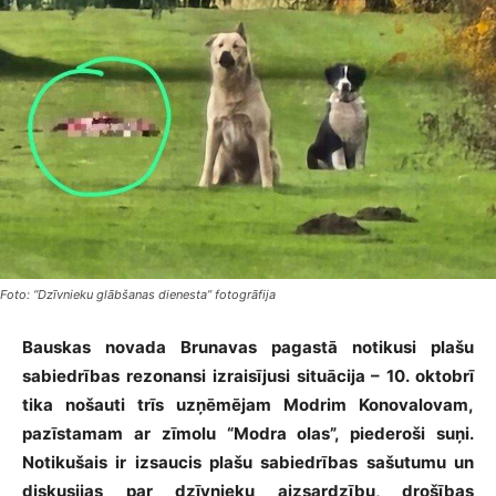
Foto: “Dzīvnieku glābšanas dienesta” fotogrāfija
Bauskas novada Brunavas pagastā notikusi plašu
sabiedrības rezonansi izraisījusi situācija – 10. oktobrī
tika nošauti trīs uzņēmējam Modrim Konovalovam,
pazīstamam ar zīmolu “Modra olas”, piederoši suņi.
Notikušais ir izsaucis plašu sabiedrības sašutumu un
diskusijas par dzīvnieku aizsardzību, drošības