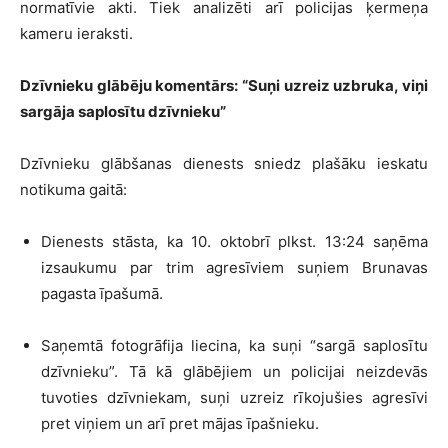
normatīvie akti. Tiek analizēti arī policijas ķermeņa
kameru ieraksti.
Dzīvnieku glābēju komentārs: “Suņi uzreiz uzbruka, viņi
sargāja saplosītu dzīvnieku”
Dzīvnieku glābšanas dienests sniedz plašāku ieskatu
notikuma gaitā:
Dienests stāsta, ka 10. oktobrī plkst. 13:24 saņēma
izsaukumu par trim agresīviem suņiem Brunavas
pagasta īpašumā.
Saņemtā fotogrāfija liecina, ka suņi “sargā saplosītu
dzīvnieku”. Tā kā glābējiem un policijai neizdevās
tuvoties dzīvniekam, suņi uzreiz rīkojušies agresīvi
pret viņiem un arī pret mājas īpašnieku.