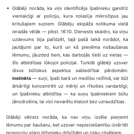
Glābēji norāda, ka viņi identificēja īpašnieku gandrīz
vienlaicīgi ar policiju, kura nolasīja mikročipus jau
kritušajiem suņiem. Glābēju ekipāža notikuma vietā
ieradās vēlāk — plkst. 16:10. Dienests skaidro, ka viņu
uzdevums bija palīdzēt, tajā pašā laikā norādot, ka
jautājumi par to, kurš un kā pieņēma nošaušanas
lēmumu, jāuzdod tiem, kas darbojās tieši uz vietas —
šīs atbildības lūkojot policijai. Turklāt glābēji uzsver
divus būtiskus aspektus sabiedrībai pārdomām:
instinkts
— suņi, īpaši barā un medību režīmā, var būt
ārkārtīgi koncentrēti uz mērķi un rīkoties vardarbīgi;
un īpašnieku atbildība — ka suņu īpašniekiem būtu
jānodrošina, lai viņi nevarētu klaiņot bez uzraudzības.
Glābēji vēlreiz norāda, ka nav viņu izvēle pieņemt
lēmumu par šaušanu, bet uzsver nepieciešamību izvērtēt
proporciju starp dzīvnieku dzīvībām un risku cilvēkiem.