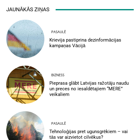
JAUNĀKĀS ZIŅAS
PASAULĒ
Krievija pastiprina dezinformācijas
kampaņas Vācijā
BIZNESS
Pieprasa glābt Latvijas ražotāju naudu
un preces no iesaldētajiem “MERE”
veikaliem
PASAULĒ
Tehnoloģijas pret ugunsgrēkiem – vai
tās var aizvietot cilvēkus?