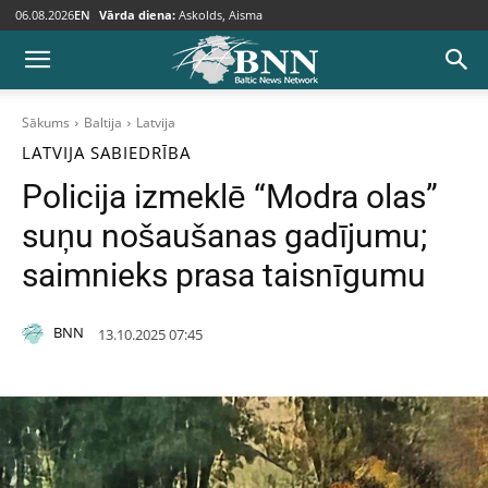
06.08.2026
EN
Vārda diena:
Askolds, Aisma
Sākums
Baltija
Latvija
LATVIJA
SABIEDRĪBA
Policija izmeklē “Modra olas”
suņu nošaušanas gadījumu;
saimnieks prasa taisnīgumu
BNN
13.10.2025 07:45