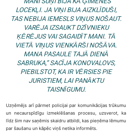
“MANI SUŅI BIJA KĀ ĢIMENES
LOCEKĻI. JA VIŅI BIJA AIZKLĪDUŠI,
TAS NEBIJA IEMESLS VIŅUS NOŠAUT.
VARĒJA IZSAUKT DZĪVNIEKU
ĶĒRĒJUS VAI SAGAIDĪT MANI. TĀ
VIETĀ VIŅUS VIENKĀRŠI NOŠĀVA.
MANA PASAULE TAJĀ DIENĀ
SABRUKA,” SACĪJA KONOVALOVS,
PIEBILSTOT, KA IR VĒRSIES PIE
JURISTIEM, LAI PANĀKTU
TAISNĪGUMU.
Uzņēmējs arī pārmet policijai par komunikācijas trūkumu
un necaurspīdīgu izmeklēšanas procesu, uzsverot, ka
līdz šim nav saņēmis skaidru atbildi, kas pieņēma lēmumu
par šaušanu un kāpēc viņš netika informēts.