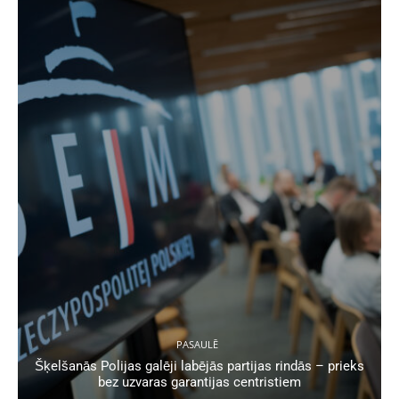
PASAULĒ
Šķelšanās Polijas galēji labējās partijas rindās – prieks
bez uzvaras garantijas centristiem