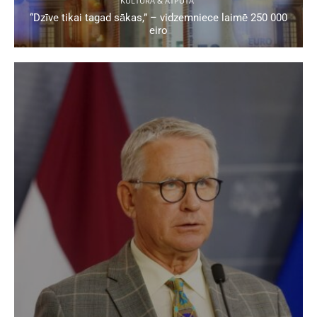
KULTŪRA & ATPŪTA
“Dzīve tikai tagad sākas,” – vidzemniece laimē 250 000
eiro