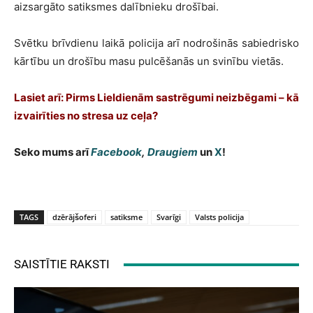
aizsargāto satiksmes dalībnieku drošībai.
Svētku brīvdienu laikā policija arī nodrošinās sabiedrisko
kārtību un drošību masu pulcēšanās un svinību vietās.
Lasiet arī: Pirms Lieldienām sastrēgumi neizbēgami – kā
izvairīties no stresa uz ceļa?
Seko mums arī
Facebook
,
Draugiem
un
X
!
TAGS
dzērājšoferi
satiksme
Svarīgi
Valsts policija
SAISTĪTIE RAKSTI