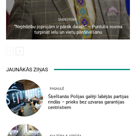
SABIEDRĪBA
“Nejēdzību joprojām ir pārāk daudz,” – Puntulis rosina
turpināt ielu un vietu pārdēvēšanu
JAUNĀKĀS ZIŅAS
PASAULĒ
Šķelšanās Polijas galēji labējās partijas
rindās – prieks bez uzvaras garantijas
centristiem
KULTŪRA & ATPŪTA