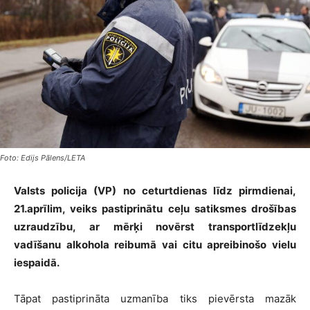
Foto: Edijs Pālens/LETA
Valsts policija (VP) no ceturtdienas līdz pirmdienai,
21.aprīlim, veiks pastiprinātu ceļu satiksmes drošības
uzraudzību, ar mērķi novērst transportlīdzekļu
vadīšanu alkohola reibumā vai citu apreibinošo vielu
iespaidā.
Tāpat pastiprināta uzmanība tiks pievērsta mazāk