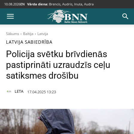
10.08.2026
EN
Vārda diena:
Brencis, Audris, Inuta, Audra
Sākums
Baltija
Latvija
LATVIJA
SABIEDRĪBA
Policija svētku brīvdienās
pastiprināti uzraudzīs ceļu
satiksmes drošību
LETA
17.04.2025 13:23