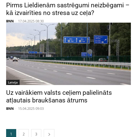
Pirms Lieldienām sastrēgumi neizbēgami –
kā izvairīties no stresa uz ceļa?
BNN
-
17.04.2025 08:30
Latvija
Uz vairākiem valsts ceļiem palielināts
atļautais braukšanas ātrums
BNN
-
15.04.2025 09:03
1
2
3