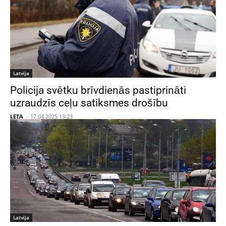
Latvija
Policija svētku brīvdienās pastiprināti
uzraudzīs ceļu satiksmes drošību
LETA
-
17.04.2025 13:23
Latvija