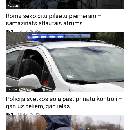
Pasaulē
Roma seko citu pilsētu piemēram –
samazināts atļautais ātrums
BNN
-
15.01.2026 14:47
Latvija
Policija svētkos sola pastiprinātu kontroli –
gan uz ceļiem, gan ielās
BNN
-
30.04.2025 11:59