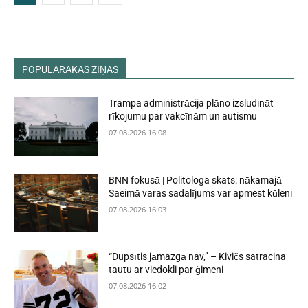
POPULĀRĀKĀS ZIŅAS
Trampa administrācija plāno izsludināt
rīkojumu par vakcīnām un autismu
07.08.2026 16:08
BNN fokusā | Politologa skats: nākamajā
Saeimā varas sadalījums var apmest kūleni
07.08.2026 16:03
“Dupsītis jāmazgā nav,” – Kivičs satracina
tautu ar viedokli par ģimeni
07.08.2026 16:02