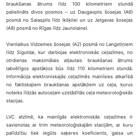
braukšanas ātrums līdz 100 kilometriem stundā
palielināts divos posmos – uz Daugavpils šosejas (A6)
posmā no Salaspils līdz Ikšķilei un uz Jelgavas šosejas
(A8) posmā no Rīgas līdz Jaunolainei.
Vienlaikus Vidzemes šosejas (A2) posmā no Langstiņiem
līdz Siguldai, kur darbojas elektroniskās ceļazīmes, no
otrdienas maksimālais atļautais braukšanas ātrums
labvēlīgos apstākļos būs līdz 110 kilometriem stundā.
Informācija elektroniskajās ceļazīmēs mainīsies atkarībā
no faktiskajiem braukšanas apstākļiem uz ceļa, kurus
noteiks līdzās autoceļam uzstādītās ceļa meteoroloģiskās
stacijas.
LVC atzīmē, ka mainīgās elektroniskās ceļazīmes ir
savienotas ar trim meteoroloģiskajām stacijām, ar kuru
palīdzību tiek iegūts saķeres koeficients, gaisa un