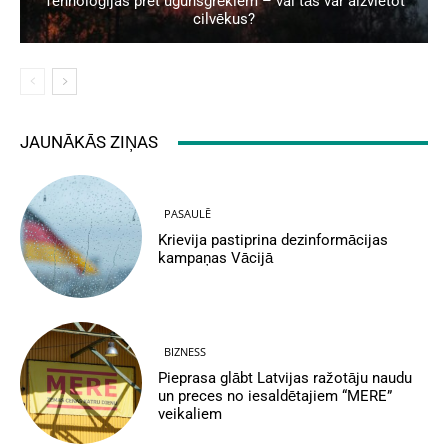
Tehnoloģijas pret ugunsgrēkiem – vai tās var aizvietot
cilvēkus?
JAUNĀKĀS ZIŅAS
PASAULĒ
Krievija pastiprina dezinformācijas
kampaņas Vācijā
BIZNESS
Pieprasa glābt Latvijas ražotāju naudu
un preces no iesaldētajiem “MERE”
veikaliem