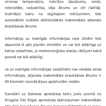
virsmas temperatūra, nokrišņu daudzums, veids,
intensitāte, redzamība, vēja ātrums un citi rādītāji.
Izvērtējot katru no iegūtajiem mērījumiem, tiek
automātiski izvēlēts atbilstošākais maksimālais atļautais
braukšanas ātrums.
Informācija uz mainīgās informācijas ceļa zīmēm tiek
atjaunota ik pēc piecām minūtēm un var būt atšķirīga uz
katras ceļazīmes, jo meteoroloģisko staciju rādījumi katrā
posmā var būt atšķirīgi.
Ja uz mainīgās informācijas ceļazīmēm nav nekāda veida
informācijas, atļautais maksimālais braukšanas ātrums ir
90 kilometri stundā ārpus apdzīvotām vietām.
Savukārt uz Ķekavas apvedceļa četru joslu posmā no
Krogsila līdz Rīgas apvedceļa šķērsojumam maksimālais