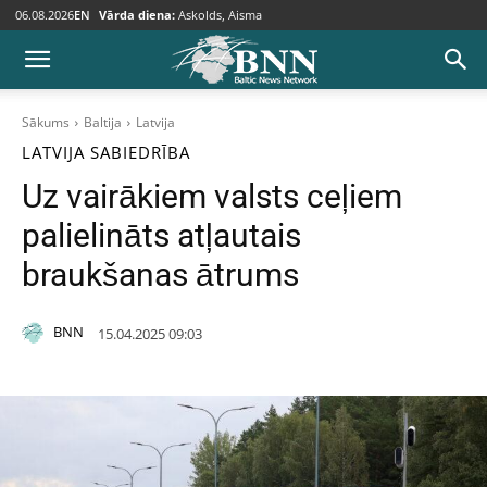
06.08.2026
EN
Vārda diena:
Askolds, Aisma
Sākums
Baltija
Latvija
LATVIJA
SABIEDRĪBA
Uz vairākiem valsts ceļiem
palielināts atļautais
braukšanas ātrums
BNN
15.04.2025 09:03