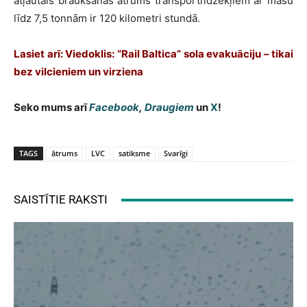
atļautais braukšanas ātrums transportlīdzekļiem ar masu
līdz 7,5 tonnām ir 120 kilometri stundā.
Lasiet arī:
Viedoklis: “Rail Baltica” sola evakuāciju – tikai
bez vilcieniem un virziena
Seko mums arī
Facebook
,
Draugiem
un
X
!
TAGS
ātrums
LVC
satiksme
Svarīgi
SAISTĪTIE RAKSTI