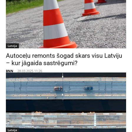
Latvija
Autoceļu remonts šogad skars visu Latviju
– kur jāgaida sastrēgumi?
BNN
-
28.03.2025 11:26
Latvija