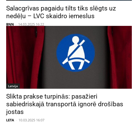
Salacgrīvas pagaidu tilts tiks slēgts uz
nedēļu – LVC skaidro iemeslus
BNN
-
14.03.2025 16:22
Latvija
Slikta prakse turpinās: pasažieri
sabiedriskajā transportā ignorē drošības
jostas
LETA
-
10.03.2025 16:07