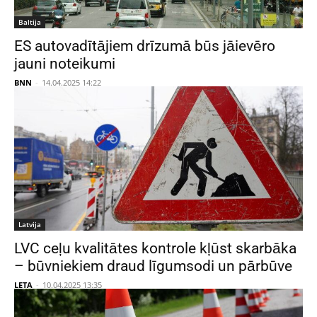
Baltija
ES autovadītājiem drīzumā būs jāievēro
jauni noteikumi
BNN
-
14.04.2025 14:22
Latvija
LVC ceļu kvalitātes kontrole kļūst skarbāka
– būvniekiem draud līgumsodi un pārbūve
LETA
-
10.04.2025 13:35