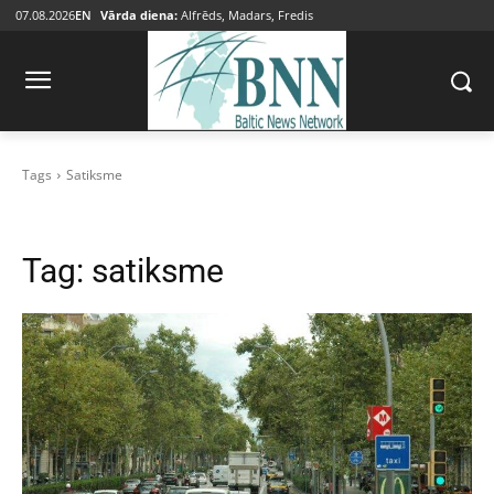
07.08.2026
EN
Vārda diena:
Alfrēds, Madars, Fredis
Tags
Satiksme
Tag:
satiksme