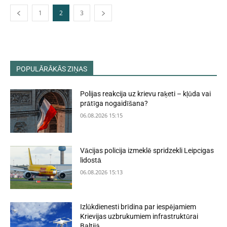
1
2
3
POPULĀRĀKĀS ZIŅAS
Polijas reakcija uz krievu raķeti – kļūda vai
prātīga nogaidīšana?
06.08.2026 15:15
Vācijas policija izmeklē spridzekli Leipcigas
lidostā
06.08.2026 15:13
Izlūkdienesti brīdina par iespējamiem
Krievijas uzbrukumiem infrastruktūrai
Baltijā