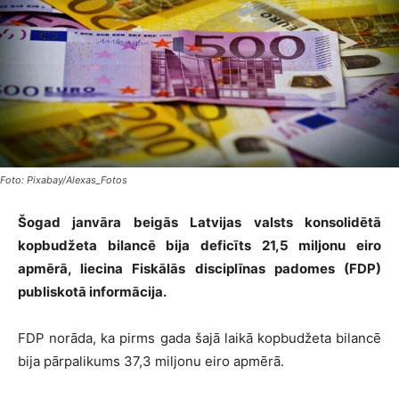
Foto: Pixabay/Alexas_Fotos
Šogad janvāra beigās Latvijas valsts konsolidētā
kopbudžeta bilancē bija deficīts 21,5 miljonu eiro
apmērā, liecina Fiskālās disciplīnas padomes (FDP)
publiskotā informācija.
FDP norāda, ka pirms gada šajā laikā kopbudžeta bilancē
bija pārpalikums 37,3 miljonu eiro apmērā.