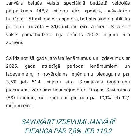
Janvāra beigās valsts speciālajā budžetā veidojās
pārpalikums 146,2 miljonu eiro apmērā, pašvaldību
budžetā – 51 miljona eiro apmērā, bet atvasināto publisko
personu budžetā – 31,6 miljonu eiro apmērā. Savukārt
valsts pamatbudžetā bija deficīts 250,3 miljonu eiro
apmērā.
Salīdzinot šā gada janvāra ieņēmumus un izdevumus ar
2025. gada attiecīgā perioda ieņēmumiem un
izdevumiem, ir novērojams ieņēmumu pieaugums par
3,5% jeb 51,4 miljonu eiro. Straujākais ieņēmumu
pieaugums vērojams finansējumā no Eiropas Savienības
(ES) fondiem, kur ieņēmumi pieauga par 10,1% jeb 12,1
miljonu eiro.
SAVUKĀRT IZDEVUMI JANVĀRĪ
PIEAUGA PAR 7,8% JEB 110,2