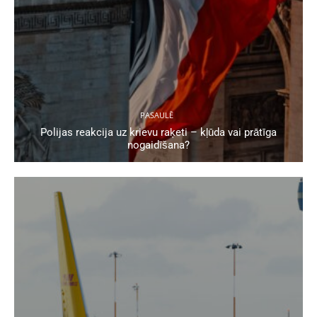
PASAULĒ
Polijas reakcija uz krievu raķeti – kļūda vai prātīga
nogaidīšana?