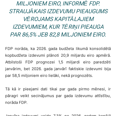
MILJONIEM EIRO, INFORMĒ FDP.
STRAUJĀKAIS IZDEVUMU PIEAUGUMS
VĒROJAMS KAPITĀLAJIEM
IZDEVUMIEM, KUR TĒRIŅI PIEAUGA
PAR 86,5% JEB 82,8 MILJONIEM EIRO.
FDP norāda, ka 2026. gada budžeta likumā konsolidētā
kopbudžeta izdevumi plānoti 20,9 miljardu eiro apmērā.
Atbilstoši FDP prognozei 1,5 miljardi eiro paredzēti
janvārim, bet 2026. gada janvārī faktiskie izdevumi bija
par 58,5 miljoniem eiro lielāki, nekā prognozēts.
Tā kā ir pieejami dati tikai par gada pirmo mēnesi, ir
pāragri veikt secinājumus par gada izdevumu attīstību,
norāda FDP.
Janvāra izdevumi veido 7,3% no 2026. gadam kopējā