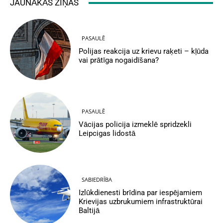
JAUNĀKĀS ZIŅAS
PASAULĒ
Polijas reakcija uz krievu raķeti – kļūda
vai prātīga nogaidīšana?
PASAULĒ
Vācijas policija izmeklē spridzekli
Leipcigas lidostā
SABIEDRĪBA
Izlūkdienesti brīdina par iespējamiem
Krievijas uzbrukumiem infrastruktūrai
Baltijā