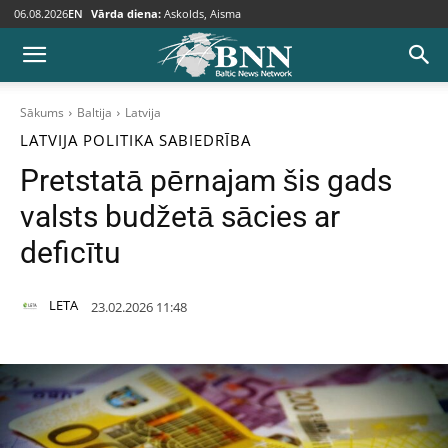
06.08.2026
EN
Vārda diena:
Askolds, Aisma
Sākums
Baltija
Latvija
LATVIJA
POLITIKA
SABIEDRĪBA
Pretstatā pērnajam šis gads
valsts budžetā sācies ar
deficītu
LETA
23.02.2026 11:48