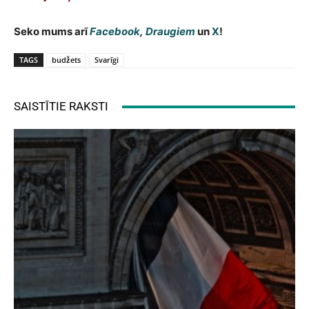
Seko mums arī
Facebook
,
Draugiem
un
X
!
TAGS
budžets
Svarīgi
SAISTĪTIE RAKSTI