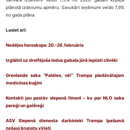
plānotā izdevumu apmēru. Savukārt ieņēmumi veido 7,9%
no gada plāna.
Lasiet arī:
Nedēļas horoskops: 20.-26. februāris
Izglābti uz dreifējoša ledus gabala jūrā iepūsti cilvēki
Grenlande saka “Paldies, nē!” Trampa piedāvātajam
medicīnas kuģim
Kontakti jau pastāv slepenā līmenī – ko par NLO saka
pareģi un gaišreģi
ASV Slepenā dienesta darbinieki Trampa īpašumā
nošauj bruņotu vīrieti