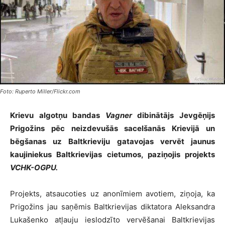
Foto: Ruperto Miller/Flickr.com
Krievu algotņu bandas
Vagner
dibinātājs Jevgēņijs
Prigožins pēc neizdevušās sacelšanās Krievijā un
bēgšanas uz Baltkrieviju gatavojas vervēt jaunus
kaujiniekus Baltkrievijas cietumos, paziņojis projekts
VCHK-OGPU.
Projekts, atsaucoties uz anonīmiem avotiem, ziņoja, ka
Prigožins jau saņēmis Baltkrievijas diktatora Aleksandra
Lukašenko atļauju ieslodzīto vervēšanai Baltkrievijas