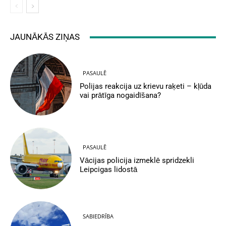
JAUNĀKĀS ZIŅAS
PASAULĒ
Polijas reakcija uz krievu raķeti – kļūda
vai prātīga nogaidīšana?
PASAULĒ
Vācijas policija izmeklē spridzekli
Leipcigas lidostā
SABIEDRĪBA