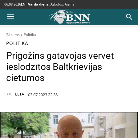
06.08.2026
EN
Vārda diena:
Askolds, Aisma
Sākums
Politika
POLITIKA
Prigožins gatavojas vervēt
ieslodzītos Baltkrievijas
cietumos
LETA
03.07.2023 22:38