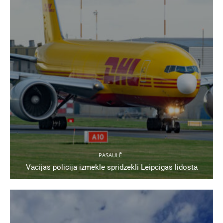
PASAULĒ
Vācijas policija izmeklē spridzekli Leipcigas lidostā