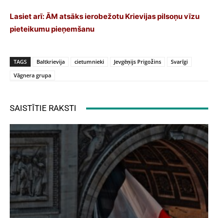
Lasiet arī:
ĀM atsāks ierobežotu Krievijas pilsoņu vīzu
pieteikumu pieņemšanu
TAGS
Baltkrievija
cietumnieki
Jevgēņijs Prigožins
Svarīgi
Vāgnera grupa
SAISTĪTIE RAKSTI