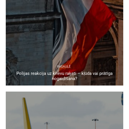
PASAULĒ
Polijas reakcija uz krievu raķeti – kļūda vai prātīga
nogaidīšana?