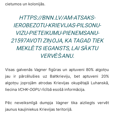
cietumos un kolonijās.
HTTPS://BNN.LV/AM-ATSAKS-
IEROBEZOTU-KRIEVIJAS-PILSONU-
VIZU-PIETEIKUMU-PIENEMSANU-
21597AVOTI ZIŅOJA, KA TAGAD TIEK
MEKLĒTS IEGANSTS, LAI SĀKTU
VERVĒŠANU.
Visas galvenās
Vagner
figūras un aptuveni 80% algotņu
jau ir pārcēlušies uz Baltkrieviju, bet aptuveni 20%
algotņu joprojām atrodas Krievijas okupētajā Luhanskā,
liecina
VCHK-OGPU
rīcībā esošā informācija.
Pēc neveiksmīgā dumpja
Vagner
tika aizliegts vervēt
jaunus kaujiniekus Krievijas teritorijā.