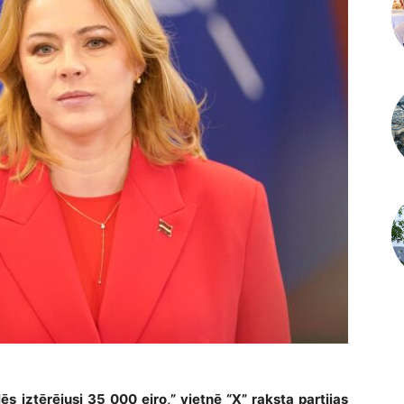
ēs iztērējusi 35 000 eiro,” vietnē “X” raksta partijas