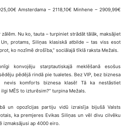
925,00€ Amsterdama – 2118,10€ Minhene – 2909,99€
 zālēm. Nu ko, tauta – turpiniet strādāt tālāk, maksājiet
Un, protams, Siliņas klasiskā atbilde – tas viss esot
rot, ko nozīmē drošība,” sociālajā tīklā raksta Mežals.
onīgi konvojēju starptautiskajā meklēšanā esošus
sēdēju pēdējā rindā pie tualetes. Bez VIP, bez biznesa
i, nevis komforts biznesa klasē! Tā ka nestāstiet
 ilgi MĒS to izturēsim?” turpina Mežals.
ā un opozīcijas partiju vidū izraisīja bijušā Valsts
otais, ka premjeres Evikas Siliņas un vēl divu cilvēku
 izmaksājusi ap 4000 eiro.