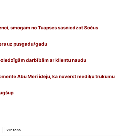
idenci, smogam no Tuapses sasniedzot Sočus
jers uz pusgadu/gadu
oziedzīgām darbībām ar klientu naudu
 komentē Abu Meri ideju, kā novērst mediķu trūkumu
augšup
i
VIP zona