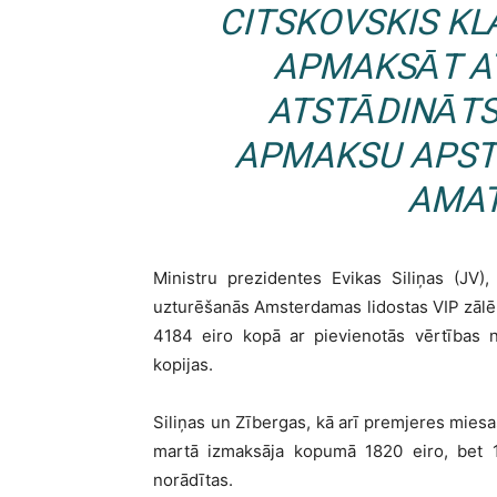
CITSKOVSKIS KL
APMAKSĀT ATT
ATSTĀDINĀTS
APMAKSU APSTI
AMAT
Ministru prezidentes Evikas Siliņas (JV
uzturēšanās Amsterdamas lidostas VIP zālē
4184 eiro kopā ar pievienotās vērtības n
kopijas.
Siliņas un Zībergas, kā arī premjeres mies
martā izmaksāja kopumā 1820 eiro, bet 1
norādītas.