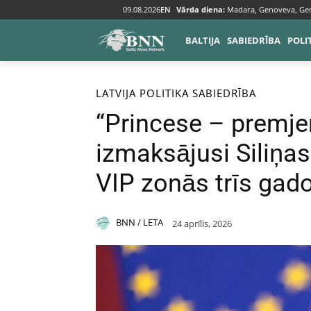
09.08.2026
EN
Vārda diena:
Madara, Genoveva, Ge
BALTIJA
SABIEDRĪBA
POLI
Sākums
Baltija
Latvija
LATVIJA
POLITIKA
SABIEDRĪBA
“Princese – premjere
izmaksājusi Siliņas
VIP zonās trīs gad
BNN / LETA
24 aprīlis, 2026