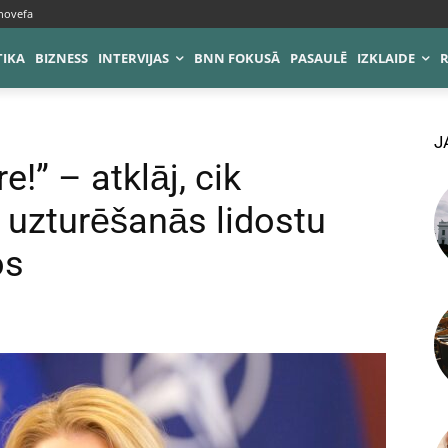
novefa
TIKA
BIZNESS
INTERVIJAS
BNN FOKUSĀ
PASAULĒ
IZKLAIDE
J
!” – atklāj, cik
 uzturēšanās lidostu
os