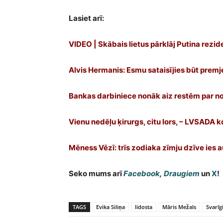
Lasiet arī:
VIDEO | Skābais lietus pārklāj Putina rez
Alvis Hermanis: Esmu sataisījies būt prem
Bankas darbiniece nonāk aiz restēm par n
Vienu nedēļu ķirurgs, citu lors, – LVSADA
Mēness Vēzī: trīs zodiaka zīmju dzīve ies 
Seko mums arī
Facebook
,
Draugiem
un
X
!
TAGS
Evika Siliņa
lidosta
Māris Mežals
Svarīg