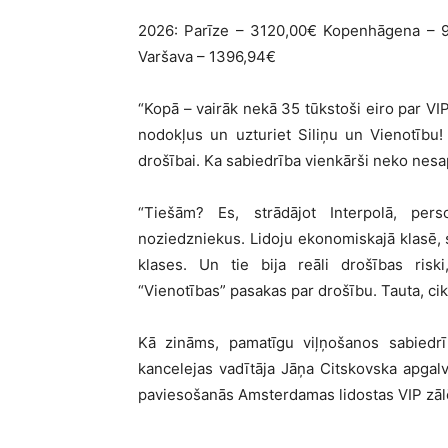
2026: Parīze – 3120,00€ Kopenhāgena – 
Varšava – 1396,94€
“Kopā – vairāk nekā 35 tūkstoši eiro par VIP
nodokļus un uzturiet Siliņu un Vienotību! 
drošībai. Ka sabiedrība vienkārši neko nesap
“Tiešām? Es, strādājot Interpolā, pers
noziedzniekus. Lidoju ekonomiskajā klasē, 
klases. Un tie bija reāli drošības risk
“Vienotības” pasakas par drošību. Tauta, cik
Kā zināms, pamatīgu viļņošanos sabiedrīb
kancelejas vadītāja Jāņa Citskovska apgalv
paviesošanās Amsterdamas lidostas VIP zālē