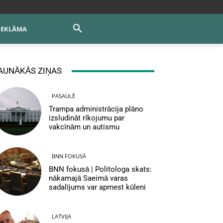
REKLĀMA
AUNĀKĀS ZIŅAS
PASAULĒ
Trampa administrācija plāno
izsludināt rīkojumu par
vakcīnām un autismu
BNN FOKUSĀ
BNN fokusā | Politologa skats:
nākamajā Saeimā varas
sadalījums var apmest kūleni
LATVIJA