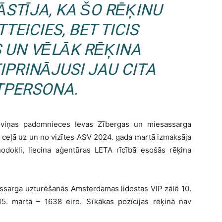
ĀSTĪJA, KA ŠO RĒĶINU
EICIES, BET TICIS
 UN VĒLĀK RĒĶINA
PRINĀJUSI JAU CITA
PERSONA.
), viņas padomnieces Ievas Zībergas un miesassarga
 ceļā uz un no vizītes ASV 2024. gada martā izmaksāja
odokli, liecina aģentūras LETA rīcībā esošās rēķina
assarga uzturēšanās Amsterdamas lidostas VIP zālē 10.
5. martā – 1638 eiro. Sīkākas pozīcijas rēķinā nav