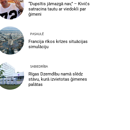
“Dupsītis jāmazgā nav,” – Kivičs
satracina tautu ar viedokli par
ģimeni
PASAULĒ
Francija rīkos krīzes situācijas
simulāciju
SABIEDRĪBA
Rīgas Dzemdību namā slēdz
stāvu, kurā izvietotas ģimenes
palātas