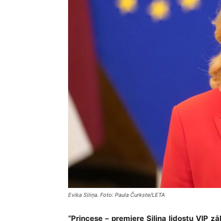
Evika Siliņa. Foto: Paula Čurkste/LETA
“Princese – premjere Siliņa lidostu VIP zāl