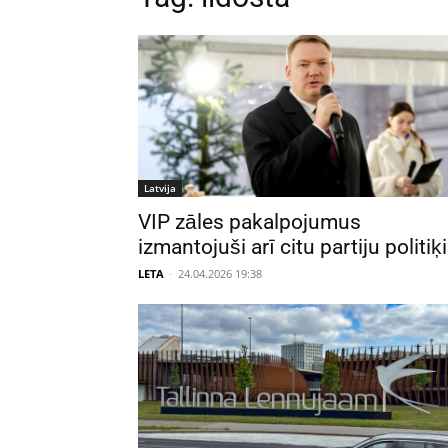
Latvija
VIP zāles pakalpojumus
izmantojuši arī citu partiju politiķi
LETA
-
24.04.2026 19:38