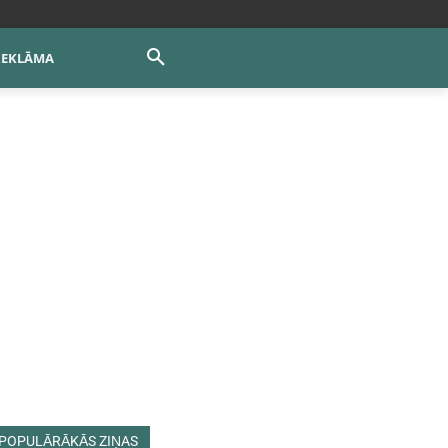
REKLĀMA
POPULĀRĀKĀS ZIŅAS