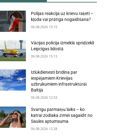
Polijas reakcija uz krievu raķeti –
kļūda vai prātīga nogaidīšana?
06.08.2026 15:15
Vācijas policija izmeklē spridzekli
Leipcigas lidostā
06.08.2026 15:13
Izlūkdienesti brīdina par
iespējamiem Krievijas
uzbrukumiem infrastruktūrai
Baltijā
06.08.2026 12:53
Svarīgu pārmaiņu laiks – ko
katrai zodiaka zīmei sagaidīt no
Saules aptumsuma
06.08.2026 12:28