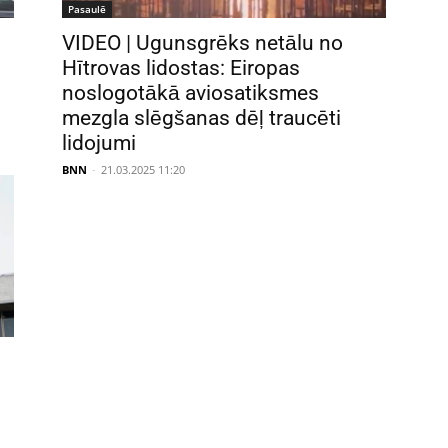
Pasaulē
VIDEO | Ugunsgrēks netālu no
Hītrovas lidostas: Eiropas
noslogotākā aviosatiksmes
mezgla slēgšanas dēļ traucēti
lidojumi
BNN
-
21.03.2025 11:20