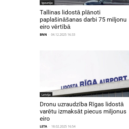
Igaunija
Tallinas lidostā plānoti
paplašināšanas darbi 75 miljonu
eiro vērtībā
BNN
-
04.12.2025 16:33
Latvija
Dronu uzraudzība Rīgas lidostā
varētu izmaksāt piecus miljonus
eiro
LETA
-
18.02.2025 16:54