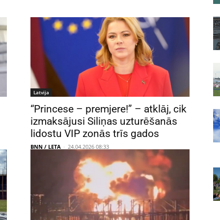
Latvija
“Princese – premjere!” – atklāj, cik
izmaksājusi Siliņas uzturēšanās
lidostu VIP zonās trīs gados
BNN / LETA
-
24.04.2026 08:33