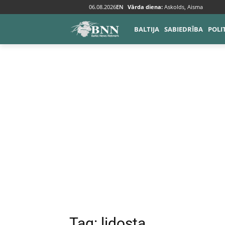
06.08.2026
EN
Vārda diena:
Askolds, Aisma
Tags
Lidosta
BALTIJA
SABIEDRĪBA
POLI
Tag:
lidosta