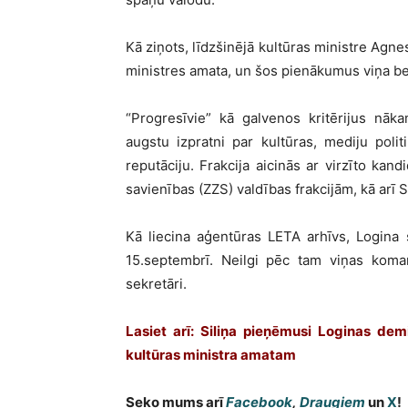
Kā ziņots, līdzšinējā kultūras ministre Agn
ministres amata, un šos pienākumus viņa beig
“Progresīvie” kā galvenos kritērijus nāka
augstu izpratni par kultūras, mediju poli
reputāciju. Frakcija aicinās ar virzīto kan
savienības (ZZS) valdības frakcijām, kā arī 
Kā liecina aģentūras LETA arhīvs, Logina
15.septembrī. Neilgi pēc tam viņas koma
sekretāri.
Lasiet arī: Siliņa pieņēmusi Loginas dem
kultūras ministra amatam
Seko mums arī
Facebook
,
Draugiem
un
X
!