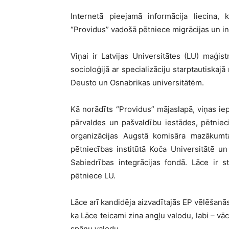
Internetā pieejamā informācija liecina, 
“Providus” vadošā pētniece migrācijas un in
Viņai ir Latvijas Universitātes (LU) maģis
socioloģijā ar specializāciju starptautiska
Deusto un Osnabrikas universitātēm.
Kā norādīts “Providus” mājaslapā, viņas iep
pārvaldes un pašvaldību iestādes, pētnie
organizācijas Augstā komisāra mazākumta
pētniecības institūtā Koča Universitātē 
Sabiedrības integrācijas fondā. Lāce ir 
pētniece LU.
Lāce arī kandidēja aizvadītajās EP vēlēšanās
ka Lāce teicami zina angļu valodu, labi – v
spāņu valodu.