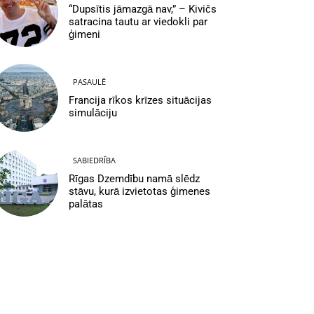
“Dupsītis jāmazgā nav,” – Kivičs
satracina tautu ar viedokli par
ģimeni
PASAULĒ
Francija rīkos krīzes situācijas
simulāciju
SABIEDRĪBA
Rīgas Dzemdību namā slēdz
stāvu, kurā izvietotas ģimenes
palātas