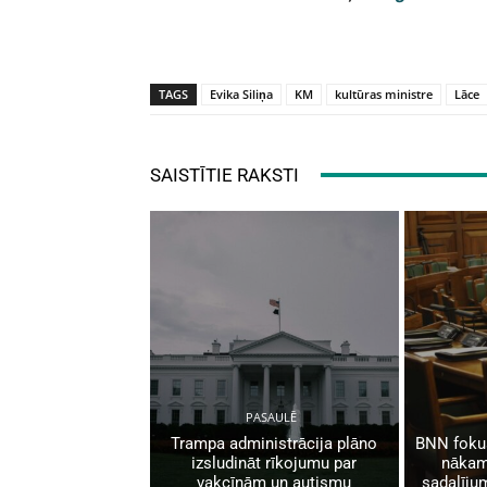
TAGS
Evika Siliņa
KM
kultūras ministre
Lāce
SAISTĪTIE RAKSTI
PASAULĒ
Trampa administrācija plāno
BNN fokus
izsludināt rīkojumu par
nākam
vakcīnām un autismu
sadalīju