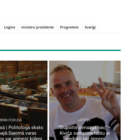
Logina
ministru prezidente
Progresīvie
Svarīgi
BNN FOKUSĀ
LATVIJA
ā | Politologa skats:
“Dupsītis jāmazgā nav,” –
ajā Saeimā varas
Kivičs satracina tautu ar
ms var apmest kūleni
viedokli par ģimeni