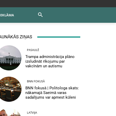
REKLĀMA
AUNĀKĀS ZIŅAS
PASAULĒ
Trampa administrācija plāno
izsludināt rīkojumu par
vakcīnām un autismu
BNN FOKUSĀ
BNN fokusā | Politologa skats:
nākamajā Saeimā varas
sadalījums var apmest kūleni
LATVIJA