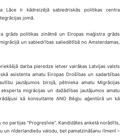
ka Lāce ir kādreizējā sabiedriskās politikas centra
tegrācijas jomā.
tra grāds politikas zinātnē un Eiropas maģistra grāds
jā migrācijā un sabiedrības saliedētībā no Amsterdamas,
riekšējā darba pieredze ietver vairākas Latvijas valsts
ciskā asistenta amatu Eiropas Drošības un sadarbības
utību jautājumos birojā, pētnieka amatu Migrācijas
un eksperta migrācijas un dažādības jautājumos amatu
strādājusi kā konsultante ANO Bēgļu aģentūrā un kā
 no partijas “Progresīvie”. Kandidātes anketā norādīts,
ācu un nīderlandiešu valodu, bet pamatzināšanu līmenī –