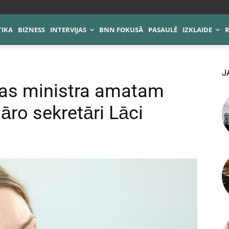
TIKA
BIZNESS
INTERVIJAS
BNN FOKUSĀ
PASAULĒ
IZKLAIDE
J
ūras ministra amatam
āro sekretāri Lāci