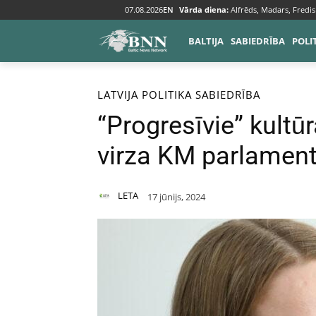
07.08.2026
EN
Vārda diena:
Alfrēds, Madars, Fredis
BALTIJA
SABIEDRĪBA
POLI
Sākums
Baltija
Latvija
LATVIJA
POLITIKA
SABIEDRĪBA
“Progresīvie” kult
virza KM parlament
LETA
17 jūnijs, 2024