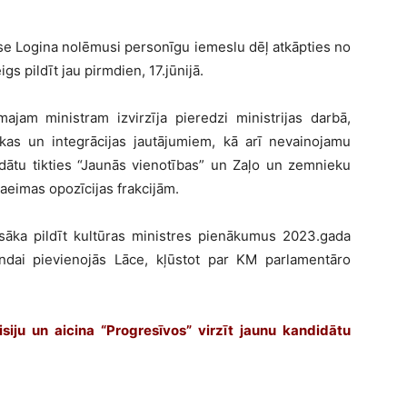
ese Logina nolēmusi personīgu iemeslu dēļ atkāpties no
s pildīt jau pirmdien, 17.jūnijā.
majam ministram izvirzīja pieredzi ministrijas darbā,
tikas un integrācijas jautājumiem, kā arī nevainojamu
didātu tikties “Jaunās vienotības” un Zaļo un zemnieku
Saeimas opozīcijas frakcijām.
 sāka pildīt kultūras ministres pienākumus 2023.gada
ndai pievienojās Lāce, kļūstot par KM parlamentāro
isiju un aicina “Progresīvos” virzīt jaunu kandidātu