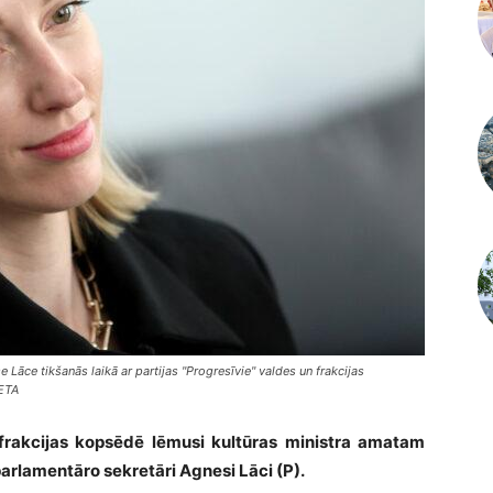
 Lāce tikšanās laikā ar partijas "Progresīvie" valdes un frakcijas
LETA
 frakcijas kopsēdē lēmusi kultūras ministra amatam
 parlamentāro sekretāri Agnesi Lāci (P).