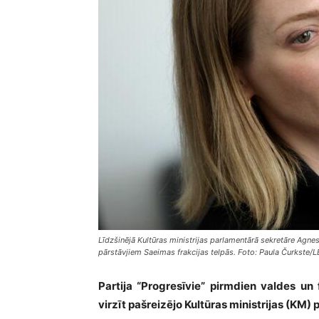
Līdzšinējā Kultūras ministrijas parlamentārā sekretāre Agnese
pārstāvjiem Saeimas frakcijas telpās. Foto: Paula Čurkste/
Partija “Progresīvie” pirmdien valdes un
virzīt pašreizējo Kultūras ministrijas (KM)