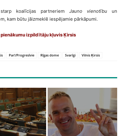
starp koalīcijas partneriem
Jauno vienotību
un
iem, kam būtu jāizmeklē iespējamie pārkāpumi.
ienākumu izpildītāju kļuvis Ķirsis
is
Par!/Progresīvie
Rīgas dome
Svarīgi
Vilnis Ķirsis