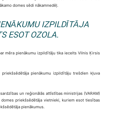
uz nākamo domes sēdi nākamnedēļ.
IENĀKUMU IZPILDĪTĀJA
S ESOT OZOLA.
 par mēra pienākumu izpildītāju tika iecelts Vilnis Ķirsis
 priekšsēdētāja pienākumu izpildītāju trešdien kļuva
zsardzības un reģionālās attīstības ministrijas (VARAM)
īs domes priekšsēdētāja vietnieki, kuriem esot tiesības
iekšsēdētāja pienākumus.