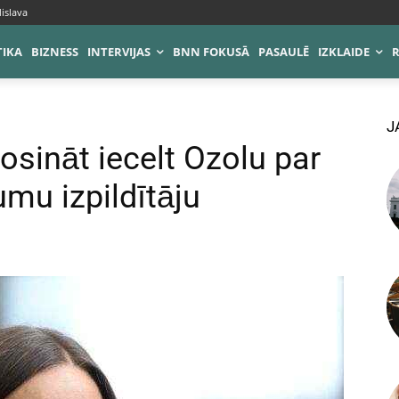
islava
TIKA
BIZNESS
INTERVIJAS
BNN FOKUSĀ
PASAULĒ
IZKLAIDE
J
osināt iecelt Ozolu par
mu izpildītāju