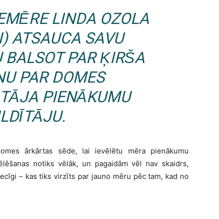
CEMĒRE LINDA OZOLA
I
) ATSAUCA SAVU
 BALSOT PAR ĶIRŠA
NU PAR DOMES
TĀJA PIENĀKUMU
ILDĪTĀJU.
domes ārkārtas sēde, lai ievēlētu mēra pienākumu
vēlēšanas notiks vēlāk, un pagaidām vēl nav skaidrs,
ecīgi – kas tiks virzīts par jauno mēru pēc tam, kad no