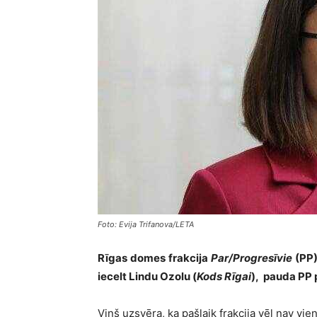
Foto: Evija Trifanova/LETA
Rīgas domes frakcija
Par/Progresīvie
(PP)
iecelt Lindu Ozolu (
Kods Rīgai
), pauda PP 
Viņš uzsvēra, ka pašlaik frakcija vēl nav v