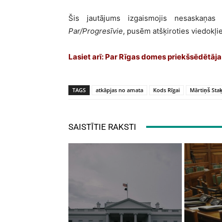
Šis jautājums izgaismojis nesaskaņas 
Par/Progresīvie
, pusēm atšķiroties viedokļ
Lasiet arī:
Par Rīgas domes priekšsēdētāja p
TAGS
atkāpjas no amata
Kods Rīgai
Mārtiņš Staķ
SAISTĪTIE RAKSTI