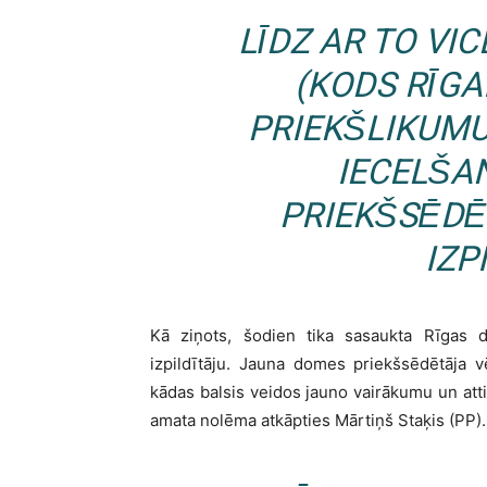
LĪDZ AR TO VI
(
KODS RĪGA
PRIEKŠLIKUMU
IECELŠA
PRIEKŠSĒDĒ
IZP
Kā ziņots, šodien tika sasaukta Rīgas 
izpildītāju. Jauna domes priekšsēdētāja 
kādas balsis veidos jauno vairākumu un atti
amata nolēma atkāpties Mārtiņš Staķis (PP).