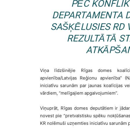
PĒC KONFLIK
DEPARTAMENTA D
SAŠĶĒLUSIES RD 
REZULTĀTĀ ST
ATKĀPŠAN
Viņa līdzšinējie Rīgas domes koalī
apvienība/Latvijas Reģionu apvienība” 
iniciatīvu sarunām par jaunas koalīcijas 
vārdiem, “melīgajiem apgalvojumiem”.
Viņuprāt, Rīgas domes deputātiem ir jādara
novest pie “pretvalstisku spēku nokļūšana
KR nolēmuši uzņemties iniciatīvu sarunām p