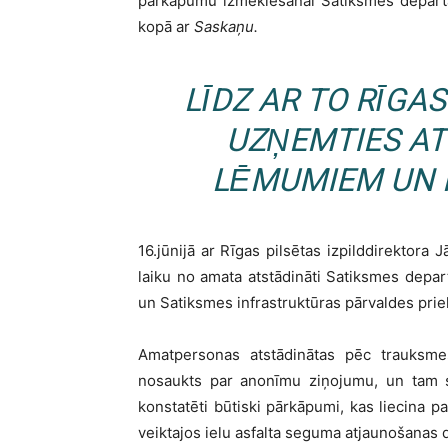
pārkāpumu izmeklēšanai Satiksmes departam
kopā ar
Saskaņu.
LĪDZ AR TO RĪGA
UZŅEMTIES AT
LĒMUMIEM UN 
16.jūnijā ar Rīgas pilsētas izpilddirektora
laiku no amata atstādināti Satiksmes depar
un Satiksmes infrastruktūras pārvaldes pri
Amatpersonas atstādinātas pēc trauksme
nosaukts par anonīmu ziņojumu, un tam s
konstatēti būtiski pārkāpumi, kas liecina 
veiktajos ielu asfalta seguma atjaunošanas 