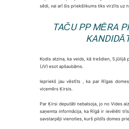
sēdi, vai arī šis priekšlikums tiks virzīts 
TAČU PP MĒRA P
KANDIDĀT
Kodis atzina, ka veids, kā trešdien, 5.jūlijā
(JV) esot apšaubāms.
Iepriekš jau vēstīts , ka par Rīgas domes
vicemērs Ķirsis.
Par Ķirsi deputāti nebalsoja, jo no Vides ai
saņemta informācija, ka Rīgā ir ievēlēti tr
savstarpēji vienoties, kurš pildīs domes pr