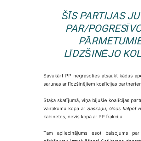
ŠĪS PARTIJAS J
PAR/POGRESĪV
PĀRMETUMIE
LĪDZŠINĒJO KO
Savukārt PP negrasoties atsaukt kādus apg
sarunas ar līdzšinējiem koalīcijas partnerie
Staķa skatījumā, viņa bijušie koalīcijas par
vairākumu kopā ar
Saskaņu, Gods kalpot R
kabinetos, nevis kopā ar PP frakciju.
Tam apliecinājums esot balsojums par 