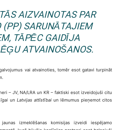
UTĀS AIZVAINOTAS PAR
O
(PP) SARUNĀTAJIEM
M, TĀPĒC GAIDĪJA
LĒĢU ATVAINOŠANOS.
alvojumus vai atvainoties, tomēr esot gatavi turpināt
m.
tneri – JV, NA/LRA un KR – faktiski esot izveidojuši citu
īgai
un
Latvijas attīstībai
un lēmumus pieņemot citos
jaunas izmeklēšanas komisijas izveidi iespējamo