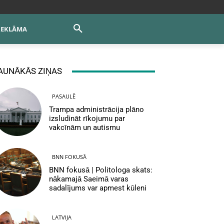
REKLĀMA
AUNĀKĀS ZIŅAS
PASAULĒ
Trampa administrācija plāno
izsludināt rīkojumu par
vakcīnām un autismu
BNN FOKUSĀ
BNN fokusā | Politologa skats:
nākamajā Saeimā varas
sadalījums var apmest kūleni
LATVIJA