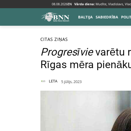
08.08.2026
EN
Vārda diena:
Mudīte, Vladislavs, Vlad
BALTIJA
SABIEDRĪBA
POLI
Sākums
Citas ziņas
CITAS ZIŅAS
Progresīvie
varētu r
Rīgas mēra pienāku
LETA
5 jūlijs, 2023