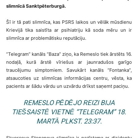
slimnīcā Sanktpēterburgā.
Šī ir tā pati slimnīca, kas PSRS laikos un vēlāk mūsdienu
Krievijā tika saistīta ar psihiatriju kā soda mēru un ir
slimnīca ar problemātisku reputāciju.
“Telegram” kanāls “Baza” ziņo, ka Remeslo tiek ārstēts 16.
nodaļā, kurā ārstē vīriešus ar jaunradušos garīgo
traucējumu simptomiem. Savukārt kanāls “Fontanka”,
atsaucoties uz slimnīcas informācijas centru, vēsta, ka
pacients ar šādu vārdu un uzvārdu drīkst saņemt paciņu.
REMESLO PĒDĒJO REIZI BIJA
TIEŠSAISTĒ VIETNĒ “TELEGRAM” 18.
MARTĀ PLKST. 23:37.
Skvorcova-Stepanova slimnīca ir pazīstama ar disidentu