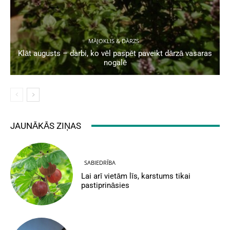
MĀJOKLIS & DĀRZS
Klāt augusts – darbi, ko vēl paspēt paveikt dārzā vasaras
nogalē
JAUNĀKĀS ZIŅAS
SABIEDRĪBA
Lai arī vietām līs, karstums tikai
pastiprināsies