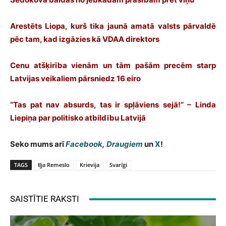
Arestēts Liopa, kurš tika jaunā amatā valsts pārvaldē
pēc tam, kad izgāzies kā VDAA direktors
Cenu atšķirība vienām un tām pašām precēm starp
Latvijas veikaliem pārsniedz 16 eiro
“Tas pat nav absurds, tas ir spļāviens sejā!” – Linda
Liepiņa par politisko atbildību Latvijā
Seko mums arī
Facebook
,
Draugiem
un
X
!
TAGS
Iļja Remeslo
Krievija
Svarīgi
SAISTĪTIE RAKSTI