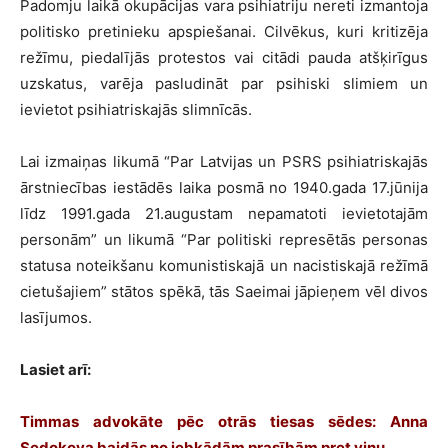
Padomju laikā okupācijas vara psihiatriju nereti izmantoja
politisko pretinieku apspiešanai. Cilvēkus, kuri kritizēja
režīmu, piedalījās protestos vai citādi pauda atšķirīgus
uzskatus, varēja pasludināt par psihiski slimiem un
ievietot psihiatriskajās slimnīcās.
Lai izmaiņas likumā “Par Latvijas un PSRS psihiatriskajās
ārstniecības iestādēs laika posmā no 1940.gada 17.jūnija
līdz 1991.gada 21.augustam nepamatoti ievietotajām
personām” un likumā “Par politiski represētās personas
statusa noteikšanu komunistiskajā un nacistiskajā režīmā
cietušajiem” stātos spēkā, tās Saeimai jāpieņem vēl divos
lasījumos.
Lasiet arī:
Timmas advokāte pēc otrās tiesas sēdes: Anna
Sedokova baidās no jebkādām prasībām pret viņu