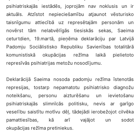
psihiatriskajās iestādēs, joprojām nav noklusis un ir
aktuāls. Atzīstot nepieciešamību atjaunot vēsturisko
taisnīgumu attiecībā uz represētajām personām un
novērst tām nelabvēlīgās tiesiskās sekas, Saeima
ceturtdien, 19.martā, pieņēma deklarāciju par Latvijā
Padomju Sociālistisko Republiku Savienības totalitārā
komunistiskā okupācijas režīma laikā pielietoto
represīvās psihiatrijas metožu nosodījumu.
Deklarācijā Saeima nosoda padomju režīma īstenotās
represijas, tostarp nepamatotu psihiatrisko diagnožu
noteikšanu, personu aizturēšanu un ievietošanu
psihiatriskajās slimnīcās politisku, nevis ar garīgo
veselību saistītu motīvu dēļ, tādejādi ierobežojot cilvēka
pamattiesības, kā arī vajājot un sodot
okupācijas režīma pretiniekus.