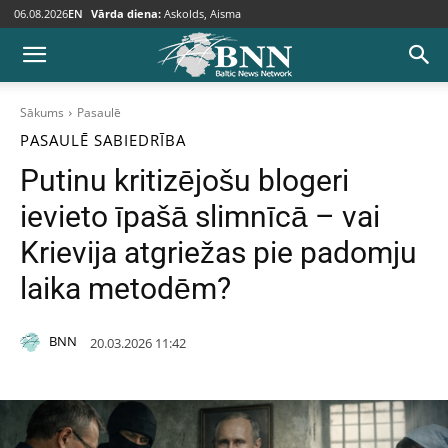
06.08.2026
EN
Vārda diena:
Askolds, Aisma
Sākums
Pasaulē
PASAULĒ
SABIEDRĪBA
Putinu kritizējošu blogeri
ievieto īpašā slimnīcā – vai
Krievija atgriežas pie padomju
laika metodēm?
BNN
20.03.2026 11:42