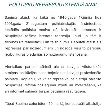
POLITISKU REPRESIJU ĪSTENOŠANAI.
Saeima atzīst, ka laikā no 1940.gada 17.jūnija līdz
1991.gada 21.augustam psihiatriskajās ārstniecības
iestādēs politisku motīvu dēļ ievietotās personas ir
okupācijas režīma īstenoto represiju upuri un tām ir
tiesības uz reabilitāciju un taisnīgumu. Deputāti atzīst šīs
represijas par noziegumiem un nosoda visu to personu
rīcību, kuras piedalījās šo noziegumu īstenošanā.
Vienlaikus parlamentārieši aicina Latvijas vēsturiskās
atmiņas institūcijas, sadarbojoties ar Latvijas profesionālo
psihiatru kopienu, veikt ar represīvo psihiatriju saistīto
okupācijas režīma noziegumu izpēti un izvērtēšanu, kā
arī informēt sabiedrību par pētījuma rezultātiem.
Tāpat Saeima ceturtdien, 19.martā, konceptuāli atbalstīja