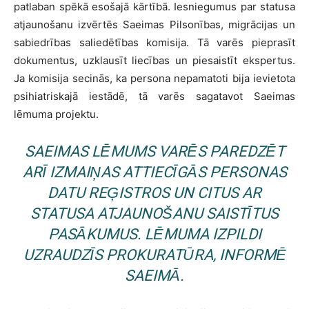
patlaban spēkā esošajā kārtībā. Iesniegumus par statusa
atjaunošanu izvērtēs Saeimas Pilsonības, migrācijas un
sabiedrības saliedētības komisija. Tā varēs pieprasīt
dokumentus, uzklausīt liecības un piesaistīt ekspertus.
Ja komisija secinās, ka persona nepamatoti bija ievietota
psihiatriskajā iestādē, tā varēs sagatavot Saeimas
lēmuma projektu.
SAEIMAS LĒMUMS VARĒS PAREDZĒT
ARĪ IZMAIŅAS ATTIECĪGĀS PERSONAS
DATU REĢISTROS UN CITUS AR
STATUSA ATJAUNOŠANU SAISTĪTUS
PASĀKUMUS. LĒMUMA IZPILDI
UZRAUDZĪS PROKURATŪRA, INFORMĒ
SAEIMĀ.