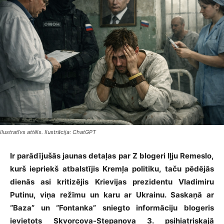
Ilustratīvs attēls. Ilustrācija: ChatGPT
Ir parādījušās jaunas detaļas par Z blogeri Iļju Remeslo,
kurš iepriekš atbalstījis Kremļa politiku, taču pēdējās
dienās asi kritizējis Krievijas prezidentu Vladimiru
Putinu, viņa režīmu un karu ar Ukrainu. Saskaņā ar
“Baza” un “Fontanka” sniegto informāciju blogeris
ievietots Skvorcova-Stepanova 3. psihiatriskajā