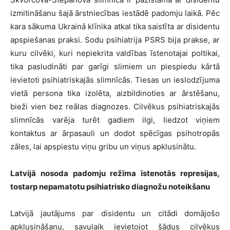
izmitināšanu šajā ārstniecības iestādē padomju laikā. Pēc
kara sākuma Ukrainā klīnika atkal tika saistīta ar disidentu
apspiešanas praksi. Sodu psihiatrija PSRS bija prakse, ar
kuru cilvēki, kuri nepiekrita valdības īstenotajai poltikai,
tika pasludināti par garīgi slimiem un piespiedu kārtā
ievietoti psihiatriskajās slimnīcās. Tiesas un ieslodzījuma
vietā persona tika izolēta, aizbildinoties ar ārstēšanu,
bieži vien bez reālas diagnozes. Cilvēkus psihiatriskajās
slimnīcās varēja turēt gadiem ilgi, liedzot viņiem
kontaktus ar ārpasauli un dodot spēcīgas psihotropās
zāles, lai apspiestu viņu gribu un viņus apklusinātu.
Latvijā nosoda padomju režīma īstenotās represijas,
tostarp nepamatotu psihiatrisko diagnožu noteikšanu
Latvijā jautājums par disidentu un citādi domājošo
apklusināšanu, savulaik ievietojot šādus cilvēkus