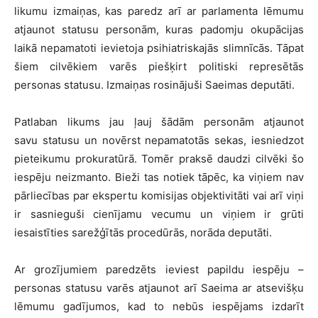
likumu izmaiņas, kas paredz arī ar parlamenta lēmumu
atjaunot statusu personām, kuras padomju okupācijas
laikā nepamatoti ievietoja psihiatriskajās slimnīcās. Tāpat
šiem cilvēkiem varēs piešķirt politiski represētās
personas statusu. Izmaiņas rosinājuši Saeimas deputāti.
Patlaban likums jau ļauj šādām personām atjaunot
savu statusu un novērst nepamatotās sekas, iesniedzot
pieteikumu prokuratūrā. Tomēr praksē daudzi cilvēki šo
iespēju neizmanto. Bieži tas notiek tāpēc, ka viņiem nav
pārliecības par ekspertu komisijas objektivitāti vai arī viņi
ir sasnieguši cienījamu vecumu un viņiem ir grūti
iesaistīties sarežģītās procedūrās, norāda deputāti.
Ar grozījumiem paredzēts ieviest papildu iespēju –
personas statusu varēs atjaunot arī Saeima ar atsevišķu
lēmumu gadījumos, kad to nebūs iespējams izdarīt