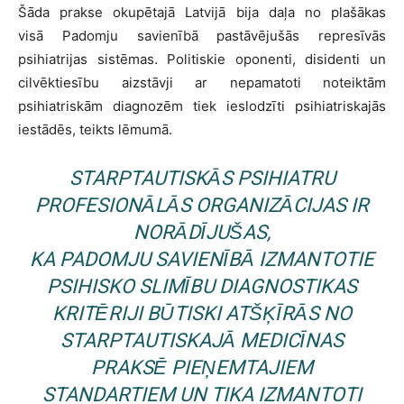
Šāda prakse okupētajā Latvijā bija daļa no plašākas
visā Padomju savienībā pastāvējušās represīvās
psihiatrijas sistēmas. Politiskie oponenti, disidenti un
cilvēktiesību aizstāvji ar nepamatoti noteiktām
psihiatriskām diagnozēm tiek ieslodzīti psihiatriskajās
iestādēs, teikts lēmumā.
STARPTAUTISKĀS PSIHIATRU
PROFESIONĀLĀS ORGANIZĀCIJAS IR
NORĀDĪJUŠAS,
KA PADOMJU SAVIENĪBĀ IZMANTOTIE
PSIHISKO SLIMĪBU DIAGNOSTIKAS
KRITĒRIJI BŪTISKI ATŠĶĪRĀS NO
STARPTAUTISKAJĀ MEDICĪNAS
PRAKSĒ PIEŅEMTAJIEM
STANDARTIEM UN TIKA IZMANTOTI