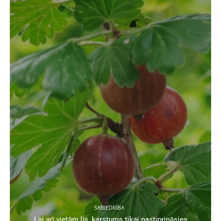
SABIEDRĪBA
Lai arī vietām līs, karstums tikai pastiprināsies