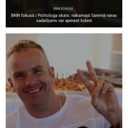
BNN FOKUSĀ
BNN fokusā | Politologa skats: nākamajā Saeimā varas
sadalījums var apmest kūleni