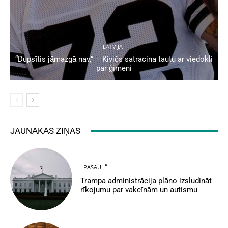
LATVIJA
“Dupsītis jāmazgā nav,” – Kivičs satracina tautu ar viedokli
par ģimeni
JAUNĀKĀS ZIŅAS
PASAULĒ
Trampa administrācija plāno izsludināt
rīkojumu par vakcīnām un autismu