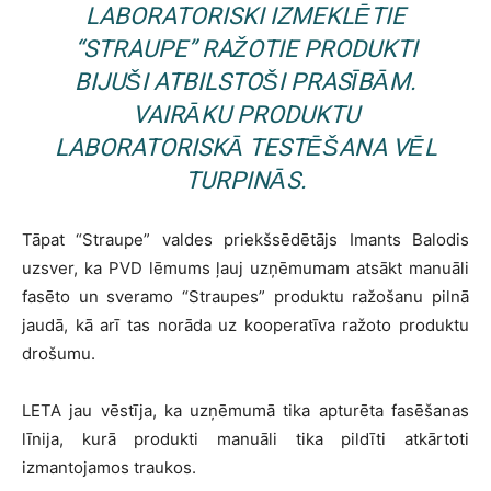
LABORATORISKI IZMEKLĒTIE
“STRAUPE” RAŽOTIE PRODUKTI
BIJUŠI ATBILSTOŠI PRASĪBĀM.
VAIRĀKU PRODUKTU
LABORATORISKĀ TESTĒŠANA VĒL
TURPINĀS.
Tāpat “Straupe” valdes priekšsēdētājs Imants Balodis
uzsver, ka PVD lēmums ļauj uzņēmumam atsākt manuāli
fasēto un sveramo “Straupes” produktu ražošanu pilnā
jaudā, kā arī tas norāda uz kooperatīva ražoto produktu
drošumu.
LETA jau vēstīja, ka uzņēmumā tika apturēta fasēšanas
līnija, kurā produkti manuāli tika pildīti atkārtoti
izmantojamos traukos.