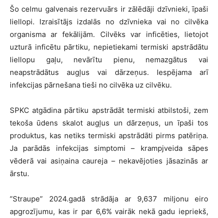
Šo celmu galvenais rezervuārs ir zālēdāji dzīvnieki, īpaši
liellopi. Izraisītājs izdalās no dzīvnieka vai no cilvēka
organisma ar fekālijām. Cilvēks var inficēties, lietojot
uzturā inficētu pārtiku, nepietiekami termiski apstrādātu
liellopu gaļu, nevārītu pienu, nemazgātus vai
neapstrādātus augļus vai dārzeņus. Iespējama arī
infekcijas pārnešana tieši no cilvēka uz cilvēku.
SPKC atgādina pārtiku apstrādāt termiski atbilstoši, zem
tekoša ūdens skalot augļus un dārzeņus, un īpaši tos
produktus, kas netiks termiski apstrādāti pirms patēriņa.
Ja parādās infekcijas simptomi – krampjveida sāpes
vēderā vai asiņaina caureja – nekavējoties jāsazinās ar
ārstu.
“Straupe” 2024.gadā strādāja ar 9,637 miljonu eiro
apgrozījumu, kas ir par 6,6% vairāk nekā gadu iepriekš,