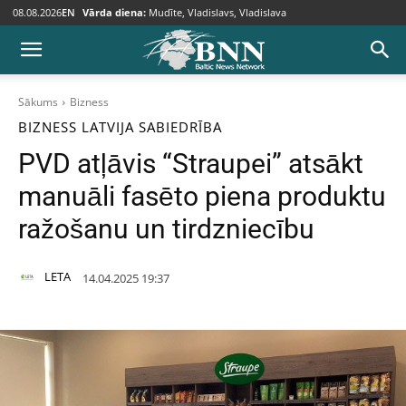
08.08.2026
EN
Vārda diena:
Mudīte, Vladislavs, Vladislava
Sākums
Bizness
BIZNESS
LATVIJA
SABIEDRĪBA
PVD atļāvis “Straupei” atsākt
manuāli fasēto piena produktu
ražošanu un tirdzniecību
LETA
14.04.2025 19:37