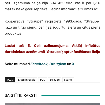
bet uzņēmuma peļņa bija 334 459 eiro, kas ir par 1,3%
mazāk nekā gadu iepriekš, liecina informācija “Firmas.lv”.
Kooperatīvs “Straupe” reģistrēts 1993.gadā. “Straupe”
ražo un tirgo pienu, paniņas, jogurtu, sieru un citus piena
produktus.
Lasiet arī:
E. Coli uzliesmojums: Atklāj inficētus
darbiniekus uzņēmumā “Straupe”; aptur fasēšanas līniju
Seko mums arī
Facebook
,
Draugiem
un
X
TAGS
E. coli infekcija
PVD
Straupe
Svarīgi
SAISTĪTIE RAKSTI