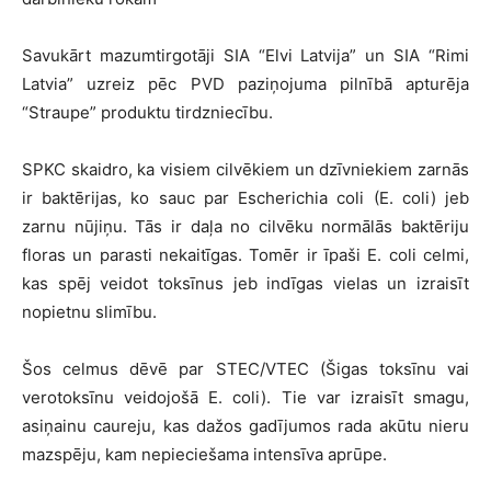
Savukārt mazumtirgotāji SIA “Elvi Latvija” un SIA “Rimi
Latvia” uzreiz pēc PVD paziņojuma pilnībā apturēja
“Straupe” produktu tirdzniecību.
SPKC skaidro, ka visiem cilvēkiem un dzīvniekiem zarnās
ir baktērijas, ko sauc par Escherichia coli (E. coli) jeb
zarnu nūjiņu. Tās ir daļa no cilvēku normālās baktēriju
floras un parasti nekaitīgas. Tomēr ir īpaši E. coli celmi,
kas spēj veidot toksīnus jeb indīgas vielas un izraisīt
nopietnu slimību.
Šos celmus dēvē par STEC/VTEC (Šigas toksīnu vai
verotoksīnu veidojošā E. coli). Tie var izraisīt smagu,
asiņainu caureju, kas dažos gadījumos rada akūtu nieru
mazspēju, kam nepieciešama intensīva aprūpe.