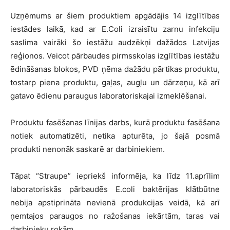
Uzņēmums ar šiem produktiem apgādājis 14 izglītības
iestādes laikā, kad ar E.Coli izraisītu zarnu infekciju
saslima vairāki šo iestāžu audzēkņi dažādos Latvijas
reģionos. Veicot pārbaudes pirmsskolas izglītības iestāžu
ēdināšanas blokos, PVD ņēma dažādu pārtikas produktu,
tostarp piena produktu, gaļas, augļu un dārzeņu, kā arī
gatavo ēdienu paraugus laboratoriskajai izmeklēšanai.
Produktu fasēšanas līnijas darbs, kurā produktu fasēšana
notiek automatizēti, netika apturēta, jo šajā posmā
produkti nenonāk saskarē ar darbiniekiem.
Tāpat “Straupe” iepriekš informēja, ka līdz 11.aprīlim
laboratoriskās pārbaudēs E.coli baktērijas klātbūtne
nebija apstiprināta nevienā produkcijas veidā, kā arī
ņemtajos paraugos no ražošanas iekārtām, taras vai
darbinieku rokām