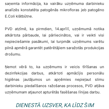
saņemta informācija, ka vairāku uzņēmuma darbinieku
analīzēs konstatēta patogēnās mikrofloras jeb patogēno
E.Coli klātbūtne.
PVD atzīmē, ka pirmdien, 14.aprīlī, uzņēmumā notika
atkārtota pārbaude, lai pārliecinātos, vai ir veikti visi
nepieciešamie pasākumi, lai turpmāk uzņēmums varētu
pilnā apmērā garantēt patērētājiem saražotās produkcijas
drošumu.
Ņemot vērā to, ka uzņēmums ir veicis tīrīšanas un
dezinfekcijas darbus, atkārtoti apmācījis personālu
higiēnas jautājumos un apņēmies nepieļaut slimu
darbinieku piedalīšanos ražošanas procesos, PVD atļāva
uzņēmumam atjaunot apturētās fasēšanas līnijas darbu.
DIENESTĀ UZSVER, KA LĪDZ ŠIM