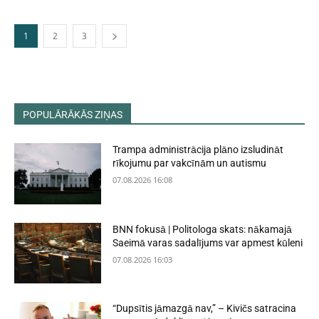
1
2
3
POPULĀRĀKĀS ZIŅAS
Trampa administrācija plāno izsludināt
rīkojumu par vakcīnām un autismu
07.08.2026 16:08
BNN fokusā | Politologa skats: nākamajā
Saeimā varas sadalījums var apmest kūleni
07.08.2026 16:03
“Dupsītis jāmazgā nav,” – Kivičs satracina