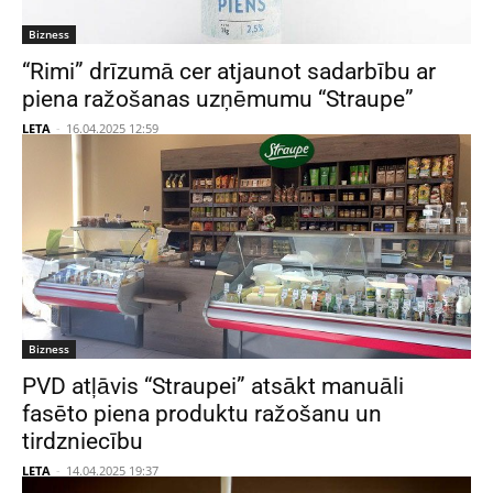
Bizness
“Rimi” drīzumā cer atjaunot sadarbību ar
piena ražošanas uzņēmumu “Straupe”
LETA
-
16.04.2025 12:59
Bizness
PVD atļāvis “Straupei” atsākt manuāli
fasēto piena produktu ražošanu un
tirdzniecību
LETA
-
14.04.2025 19:37