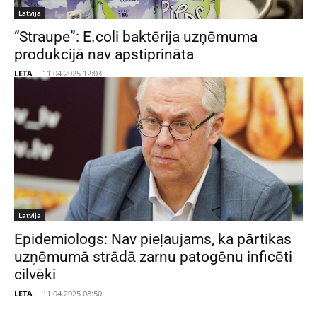
Latvija
“Straupe”: E.coli baktērija uzņēmuma
produkcijā nav apstiprināta
LETA
-
11.04.2025 12:03
Latvija
Epidemiologs: Nav pieļaujams, ka pārtikas
uzņēmumā strādā zarnu patogēnu inficēti
cilvēki
LETA
-
11.04.2025 08:50