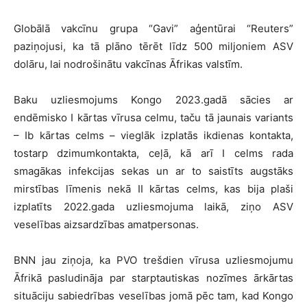
Globālā vakcīnu grupa “Gavi” aģentūrai “Reuters”
paziņojusi, ka tā plāno tērēt līdz 500 miljoniem ASV
dolāru, lai nodrošinātu vakcīnas Āfrikas valstīm.
Baku uzliesmojums Kongo 2023.gadā sācies ar
endēmisko I kārtas vīrusa celmu, taču tā jaunais variants
– Ib kārtas celms – vieglāk izplatās ikdienas kontakta,
tostarp dzimumkontakta, ceļā, kā arī I celms rada
smagākas infekcijas sekas un ar to saistīts augstāks
mirstības līmenis nekā II kārtas celms, kas bija plaši
izplatīts 2022.gada uzliesmojuma laikā, ziņo ASV
veselības aizsardzības amatpersonas.
BNN jau ziņoja, ka PVO trešdien vīrusa uzliesmojumu
Āfrikā pasludināja par starptautiskas nozīmes ārkārtas
situāciju sabiedrības veselības jomā pēc tam, kad Kongo