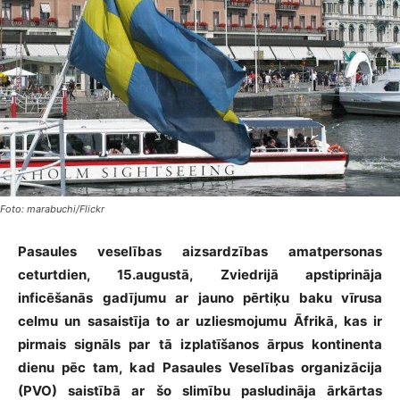
Foto: marabuchi/Flickr
Pasaules veselības aizsardzības amatpersonas
ceturtdien, 15.augustā, Zviedrijā apstiprināja
inficēšanās gadījumu ar jauno pērtiķu baku vīrusa
celmu un sasaistīja to ar uzliesmojumu Āfrikā, kas ir
pirmais signāls par tā izplatīšanos ārpus kontinenta
dienu pēc tam, kad Pasaules Veselības organizācija
(PVO) saistībā ar šo slimību pasludināja ārkārtas