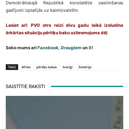
Demokrātiskajā Republikā konstatētie saslimšanas
gadījumi izplatījās uz kaimiņvalstīm.
Lasiet arī:
PVO otro reizi divu gadu laikā izsludina
ārkārtas situāciju pērtiķu baku uzliesmojuma dēļ
Seko mums arī
Facebook
,
Draugiem
un
X
!
TAGS
Afrika
pērtiķu bakas
Svarīgi
Zviedrija
SAISTĪTIE RAKSTI