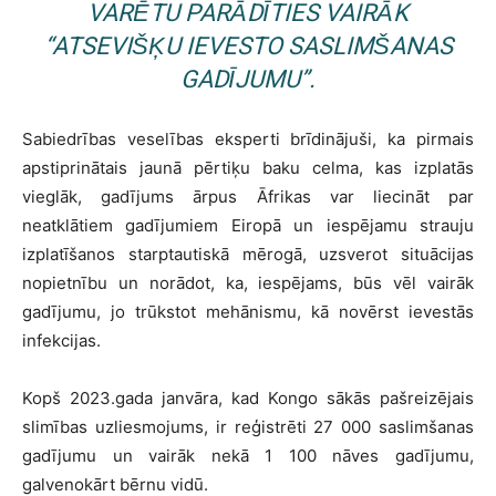
VARĒTU PARĀDĪTIES VAIRĀK
“ATSEVIŠĶU IEVESTO SASLIMŠANAS
GADĪJUMU”.
Sabiedrības veselības eksperti brīdinājuši, ka pirmais
apstiprinātais jaunā pērtiķu baku celma, kas izplatās
vieglāk, gadījums ārpus Āfrikas var liecināt par
neatklātiem gadījumiem Eiropā un iespējamu strauju
izplatīšanos starptautiskā mērogā, uzsverot situācijas
nopietnību un norādot, ka, iespējams, būs vēl vairāk
gadījumu, jo trūkstot mehānismu, kā novērst ievestās
infekcijas.
Kopš 2023.gada janvāra, kad Kongo sākās pašreizējais
slimības uzliesmojums, ir reģistrēti 27 000 saslimšanas
gadījumu un vairāk nekā 1 100 nāves gadījumu,
galvenokārt bērnu vidū.