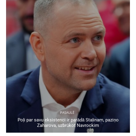
PASAULĒ
Poļi par savu eksistenci ir parādā Staļinam, paziņo
Zaharova, uzbrūkot Navrockim