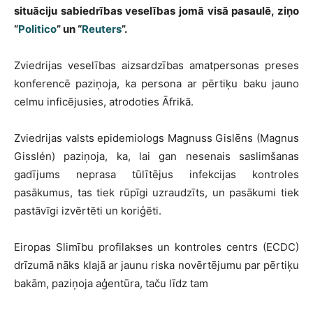
situāciju sabiedrības veselības jomā visā pasaulē, ziņo
“
Politico
” un “
Reuters
”.
Zviedrijas veselības aizsardzības amatpersonas preses
konferencē paziņoja, ka persona ar pērtiķu baku jauno
celmu inficējusies, atrodoties Āfrikā.
Zviedrijas valsts epidemiologs Magnuss Gislēns (Magnus
Gisslén) paziņoja, ka, lai gan nesenais saslimšanas
gadījums neprasa tūlītējus infekcijas kontroles
pasākumus, tas tiek rūpīgi uzraudzīts, un pasākumi tiek
pastāvīgi izvērtēti un koriģēti.
Eiropas Slimību profilakses un kontroles centrs (ECDC)
drīzumā nāks klajā ar jaunu riska novērtējumu par pērtiķu
bakām, paziņoja aģentūra, taču līdz tam