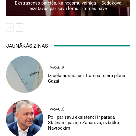
Ekstrasenss pateica, ka neesmu vainīga – Sedokova
aizstāvas par savu lomu Timmas nāvē
JAUNĀKĀS ZIŅAS
PASAULĒ
Izraēla noraidījusi Trampa miera plānu
Gazai
PASAULĒ
Poļi par savu eksistenci ir parādā
Staļinam, paziņo Zaharova, uzbrūkot
Navrockim