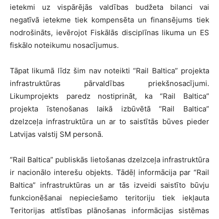
ietekmi uz vispārējās valdības budžeta bilanci vai
negatīvā ietekme tiek kompensēta un finansējums tiek
nodrošināts, ievērojot Fiskālās disciplīnas likuma un ES
fiskālo noteikumu nosacījumus.
Tāpat likumā līdz šim nav noteikti “Rail Baltica” projekta
infrastruktūras pārvaldības priekšnosacījumi.
Likumprojekts paredz nostiprināt, ka “Rail Baltica”
projekta īstenošanas laikā izbūvētā “Rail Baltica”
dzelzceļa infrastruktūra un ar to saistītās būves pieder
Latvijas valstij SM personā.
“Rail Baltica” publiskās lietošanas dzelzceļa infrastruktūra
ir nacionālo interešu objekts. Tādēļ informācija par “Rail
Baltica” infrastruktūras un ar tās izveidi saistīto būvju
funkcionēšanai nepieciešamo teritoriju tiek iekļauta
Teritorijas attīstības plānošanas informācijas sistēmas