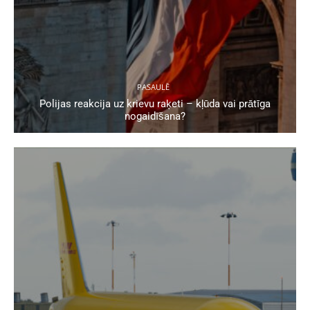
PASAULĒ
Polijas reakcija uz krievu raķeti – kļūda vai prātīga
nogaidīšana?