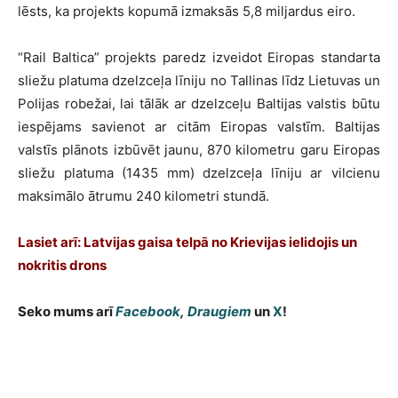
lēsts, ka projekts kopumā izmaksās 5,8 miljardus eiro.
“Rail Baltica” projekts paredz izveidot Eiropas standarta
sliežu platuma dzelzceļa līniju no Tallinas līdz Lietuvas un
Polijas robežai, lai tālāk ar dzelzceļu Baltijas valstis būtu
iespējams savienot ar citām Eiropas valstīm. Baltijas
valstīs plānots izbūvēt jaunu, 870 kilometru garu Eiropas
sliežu platuma (1435 mm) dzelzceļa līniju ar vilcienu
maksimālo ātrumu 240 kilometri stundā.
Lasiet arī: Latvijas gaisa telpā no Krievijas ielidojis un
nokritis drons
Seko mums arī
Facebook
,
Draugiem
un
X
!