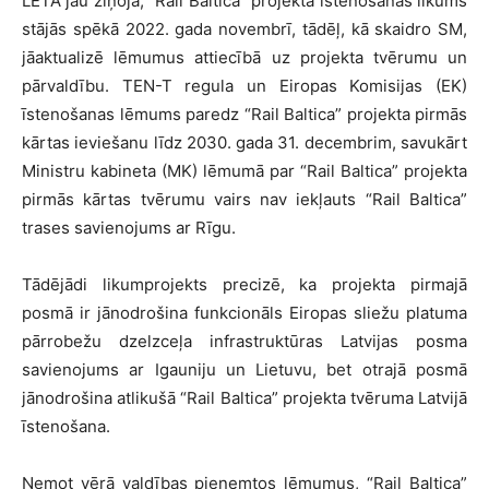
LETA jau ziņoja, “Rail Baltica” projekta īstenošanas likums
stājās spēkā 2022. gada novembrī, tādēļ, kā skaidro SM,
jāaktualizē lēmumus attiecībā uz projekta tvērumu un
pārvaldību. TEN-T regula un Eiropas Komisijas (EK)
īstenošanas lēmums paredz “Rail Baltica” projekta pirmās
kārtas ieviešanu līdz 2030. gada 31. decembrim, savukārt
Ministru kabineta (MK) lēmumā par “Rail Baltica” projekta
pirmās kārtas tvērumu vairs nav iekļauts “Rail Baltica”
trases savienojums ar Rīgu.
Tādējādi likumprojekts precizē, ka projekta pirmajā
posmā ir jānodrošina funkcionāls Eiropas sliežu platuma
pārrobežu dzelzceļa infrastruktūras Latvijas posma
savienojums ar Igauniju un Lietuvu, bet otrajā posmā
jānodrošina atlikušā “Rail Baltica” projekta tvēruma Latvijā
īstenošana.
Ņemot vērā valdības pieņemtos lēmumus, “Rail Baltica”