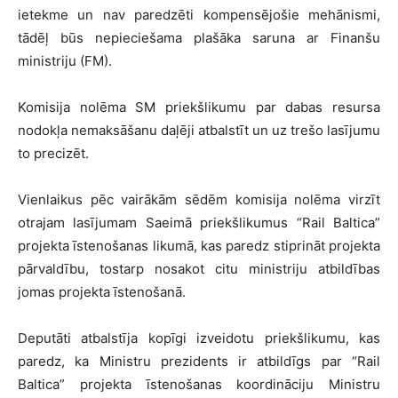
ietekme un nav paredzēti kompensējošie mehānismi,
tādēļ būs nepieciešama plašāka saruna ar Finanšu
ministriju (FM).
Komisija nolēma SM priekšlikumu par dabas resursa
nodokļa nemaksāšanu daļēji atbalstīt un uz trešo lasījumu
to precizēt.
Vienlaikus pēc vairākām sēdēm komisija nolēma virzīt
otrajam lasījumam Saeimā priekšlikumus “Rail Baltica”
projekta īstenošanas likumā, kas paredz stiprināt projekta
pārvaldību, tostarp nosakot citu ministriju atbildības
jomas projekta īstenošanā.
Deputāti atbalstīja kopīgi izveidotu priekšlikumu, kas
paredz, ka Ministru prezidents ir atbildīgs par “Rail
Baltica” projekta īstenošanas koordināciju Ministru