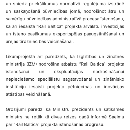
un sniedz priekšlikumus normatīvā regulējuma izstrādē
un saskaņošanā būvniecības jomā, nodrošinot ātru un
samērīgu būvniecības administratīvā procesa īstenošanu,
kā arī iesaista “Rail Baltica” projektā ārvalstu investīcijas
un īsteno pasākumus eksportspējas paaugstināšanai un
ārējās tirdzniecības veicināšanai.
Likumprojektā arī paredzēts, ka Izglītības un zinātnes
ministrija (IZM) nodrošina atbalstu “Rail Baltica” projekta
īstenošanai un ekspluatācijas nodrošināšanai
nepieciešamo speciālistu sagatavošanai un zinātnisko
institūciju iesaisti projekta pētniecības un inovācijas
attīstības veicināšanā.
Grozījumi paredz, ka Ministru prezidents un satiksmes
ministrs ne retāk kā divas reizes gadā informē Saeimu
par “Rail Baltica” projekta īstenošanas progresu.