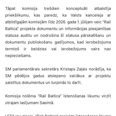
Tāpat komisija trešdien konceptuāli atbalstīja
priekšlikumu, kas paredz, ka Valsts kanceleja ar
atbildīgajām komisijām līdz 2026. gada 1. jūlijam veic “Rail
Baltica” projekta dokumentu un informācijas pieejamības
statusa auditu un nodrošina šī statusa pārskatīšanu un
dokumentu publiskošanu gadījumos, kad ierobežojuma
termiņš ir beidzies vai ierobežojums vairs nav
nepieciešams.
SM parlamentārais sekretārs Kristaps Zaļais norādīja, ka
SM pēdējos gadus atslepeno vairākus ar projektu
saistītus dokumentus un turpinās to darīt.
Komisija nolēma “Rail Baltica” īstenošanas likumu virzīt
otrajam lasījumam Saeimā.