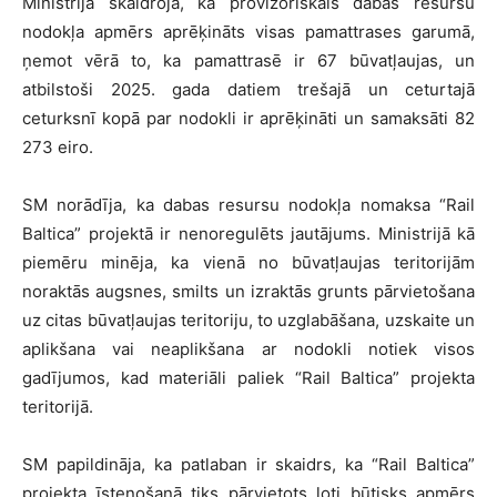
Ministrijā skaidroja, ka provizoriskais dabas resursu
nodokļa apmērs aprēķināts visas pamattrases garumā,
ņemot vērā to, ka pamattrasē ir 67 būvatļaujas, un
atbilstoši 2025. gada datiem trešajā un ceturtajā
ceturksnī kopā par nodokli ir aprēķināti un samaksāti 82
273 eiro.
SM norādīja, ka dabas resursu nodokļa nomaksa “Rail
Baltica” projektā ir nenoregulēts jautājums. Ministrijā kā
piemēru minēja, ka vienā no būvatļaujas teritorijām
noraktās augsnes, smilts un izraktās grunts pārvietošana
uz citas būvatļaujas teritoriju, to uzglabāšana, uzskaite un
aplikšana vai neaplikšana ar nodokli notiek visos
gadījumos, kad materiāli paliek “Rail Baltica” projekta
teritorijā.
SM papildināja, ka patlaban ir skaidrs, ka “Rail Baltica”
projekta īstenošanā tiks pārvietots ļoti būtisks apmērs