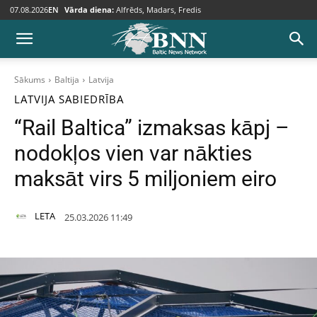
07.08.2026
EN
Vārda diena:
Alfrēds, Madars, Fredis
Sākums
Baltija
Latvija
LATVIJA
SABIEDRĪBA
“Rail Baltica” izmaksas kāpj –
nodokļos vien var nākties
maksāt virs 5 miljoniem eiro
LETA
25.03.2026 11:49