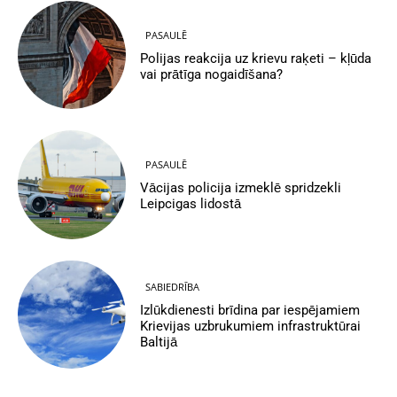
PASAULĒ
Polijas reakcija uz krievu raķeti – kļūda
vai prātīga nogaidīšana?
PASAULĒ
Vācijas policija izmeklē spridzekli
Leipcigas lidostā
SABIEDRĪBA
Izlūkdienesti brīdina par iespējamiem
Krievijas uzbrukumiem infrastruktūrai
Baltijā