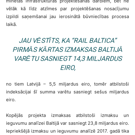
minētās infrastruktūras projektēšanas darbiem, bet ne
vēlāk kā līdz atzīmes par projektēšanas nosacījumu
izpildi saņemšanai jau ierosinātā būvniecības procesa
laikā.
JAU VĒSTĪTS, KA “RAIL BALTICA”
PIRMĀS KĀRTAS IZMAKSAS BALTIJĀ
VARĒTU SASNIEGT 14,3 MILJARDUS
EIRO,
no tiem Latvijā – 5,5 miljardus eiro, tomēr atbilstoši
indeksācijai šī summa varētu sasniegt sešus miljardus
eiro.
Kopējās projekta izmaksas atbilstoši izmaksu un
ieguvumu analīzei Baltijā var sasniegt 23,8 miljardus eiro.
Iepriekšējā izmaksu un ieguvumu analīzē 2017. gadā tika