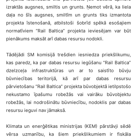
izraktās augsnes, smiltis un grunts. Ņemot vērā, ka liela
daļa no šīs augsnes, smiltīm un grunts tiks izmantota
projekta īstenošanā, atbilstoši šobrīd spēkā esošajiem
normatīviem “Rail Baltica” projekta ieviesējam var būt
pienākums maksāt arī dabas resursu nodokli.
Tādējādi SM komisijā trešdien iesniedza priekšlikumu,
kas paredz, ka par dabas resursu iegūšanu “Rail Baltica”
dzelzceļa infrastruktūras un ar to saistīto būvju
būvniecības teritorijā, kā arī par dabas resursu
pārvietošanu “Rail Baltica” projekta būvobjektā ietilpstošo
nekustamo īpašumu robežās vai vairāku būvobjektu
robežās, lai nodrošinātu būvniecību, nodoklis par dabas
resursu ieguvi nav jāmaksā.
Klimata un enerģētikas ministrijas (KEM) pārstāvji sēdē
vērsa uzmanību, ka šiem priekšlikumiem ir fiskāla