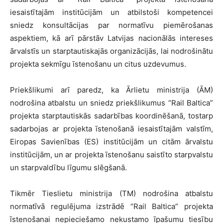
iesaistītajām institūcijām un atbilstoši kompetencei
sniedz konsultācijas par normatīvu piemērošanas
aspektiem, kā arī pārstāv Latvijas nacionālās intereses
ārvalstīs un starptautiskajās organizācijās, lai nodrošinātu
projekta sekmīgu īstenošanu un citus uzdevumus.
Priekšlikumi arī paredz, ka Ārlietu ministrija (ĀM)
nodrošina atbalstu un sniedz priekšlikumus “Rail Baltica”
projekta starptautiskās sadarbības koordinēšanā, tostarp
sadarbojas ar projekta īstenošanā iesaistītajām valstīm,
Eiropas Savienības (ES) institūcijām un citām ārvalstu
institūcijām, un ar projekta īstenošanu saistīto starpvalstu
un starpvaldību līgumu slēgšanā.
Tikmēr Tieslietu ministrija (TM) nodrošina atbalstu
normatīvā regulējuma izstrādē “Rail Baltica” projekta
īstenošanai nepieciešamo nekustamo īpašumu tiesību