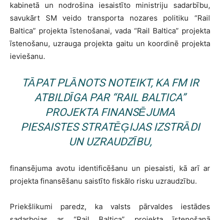
kabinetā un nodrošina iesaistīto ministriju sadarbību,
savukārt SM veido transporta nozares politiku “Rail
Baltica” projekta īstenošanai, vada “Rail Baltica” projekta
īstenošanu, uzrauga projekta gaitu un koordinē projekta
ieviešanu.
TĀPAT PLĀNOTS NOTEIKT, KA FM IR
ATBILDĪGA PAR “RAIL BALTICA”
PROJEKTA FINANSĒJUMA
PIESAISTES STRATĒĢIJAS IZSTRĀDI
UN UZRAUDZĪBU,
finansējuma avotu identificēšanu un piesaisti, kā arī ar
projekta finansēšanu saistīto fiskālo risku uzraudzību.
Priekšlikumi paredz, ka valsts pārvaldes iestādes
sadarbojas ar “Rail Baltica” projekta īstenošanā