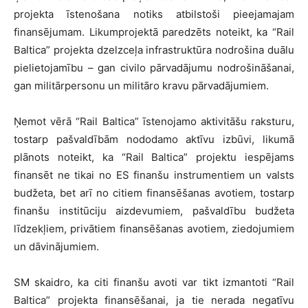
projekta īstenošana notiks atbilstoši pieejamajam
finansējumam. Likumprojektā paredzēts noteikt, ka “Rail
Baltica” projekta dzelzceļa infrastruktūra nodrošina duālu
pielietojamību – gan civilo pārvadājumu nodrošināšanai,
gan militārpersonu un militāro kravu pārvadājumiem.
Ņemot vērā “Rail Baltica” īstenojamo aktivitāšu raksturu,
tostarp pašvaldībām nododamo aktīvu izbūvi, likumā
plānots noteikt, ka “Rail Baltica” projektu iespējams
finansēt ne tikai no ES finanšu instrumentiem un valsts
budžeta, bet arī no citiem finansēšanas avotiem, tostarp
finanšu institūciju aizdevumiem, pašvaldību budžeta
līdzekļiem, privātiem finansēšanas avotiem, ziedojumiem
un dāvinājumiem.
SM skaidro, ka citi finanšu avoti var tikt izmantoti “Rail
Baltica” projekta finansēšanai, ja tie nerada negatīvu