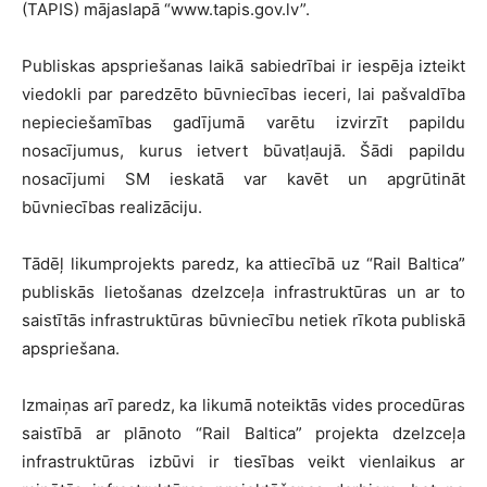
(TAPIS) mājaslapā “www.tapis.gov.lv”.
Publiskas apspriešanas laikā sabiedrībai ir iespēja izteikt
viedokli par paredzēto būvniecības ieceri, lai pašvaldība
nepieciešamības gadījumā varētu izvirzīt papildu
nosacījumus, kurus ietvert būvatļaujā. Šādi papildu
nosacījumi SM ieskatā var kavēt un apgrūtināt
būvniecības realizāciju.
Tādēļ likumprojekts paredz, ka attiecībā uz “Rail Baltica”
publiskās lietošanas dzelzceļa infrastruktūras un ar to
saistītās infrastruktūras būvniecību netiek rīkota publiskā
apspriešana.
Izmaiņas arī paredz, ka likumā noteiktās vides procedūras
saistībā ar plānoto “Rail Baltica” projekta dzelzceļa
infrastruktūras izbūvi ir tiesības veikt vienlaikus ar