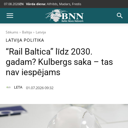
07.08.2026
EN
Vārda diena:
Alfrēds, Madars, Fredis
Sākums
Baltija
Latvija
LATVIJA
POLITIKA
“Rail Baltica” līdz 2030.
gadam? Kulbergs saka – tas
nav iespējams
LETA
01.07.2026 09:32