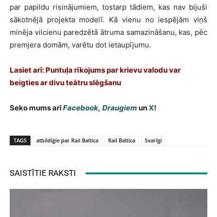
par papildu risinājumiem, tostarp tādiem, kas nav bijuši
sākotnējā projekta modelī. Kā vienu no iespējām viņš
minēja vilcienu paredzētā ātruma samazināšanu, kas, pēc
premjera domām, varētu dot ietaupījumu.
Lasiet arī:
Puntuļa rīkojums par krievu valodu var
beigties ar divu teātru slēgšanu
Seko mums arī
Facebook
,
Draugiem
un
X
!
TAGS
atbildīgie par Rail Baltica
Rail Baltica
Svarīgi
SAISTĪTIE RAKSTI