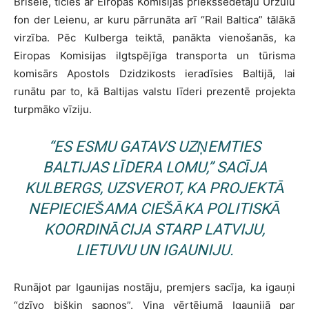
Briselē, ticies ar Eiropas Komisijas priekšsēdētāju Urzulu
fon der Leienu, ar kuru pārrunāta arī “Rail Baltica” tālākā
virzība. Pēc Kulberga teiktā, panākta vienošanās, ka
Eiropas Komisijas ilgtspējīga transporta un tūrisma
komisārs Apostols Dzidzikosts ieradīsies Baltijā, lai
runātu par to, kā Baltijas valstu līderi prezentē projekta
turpmāko vīziju.
“ES ESMU GATAVS UZŅEMTIES
BALTIJAS LĪDERA LOMU,” SACĪJA
KULBERGS, UZSVEROT, KA PROJEKTĀ
NEPIECIEŠAMA CIEŠĀKA POLITISKĀ
KOORDINĀCIJA STARP LATVIJU,
LIETUVU UN IGAUNIJU.
Runājot par Igaunijas nostāju, premjers sacīja, ka igauņi
“dzīvo bišķiņ sapņos”. Viņa vērtējumā Igaunijā par