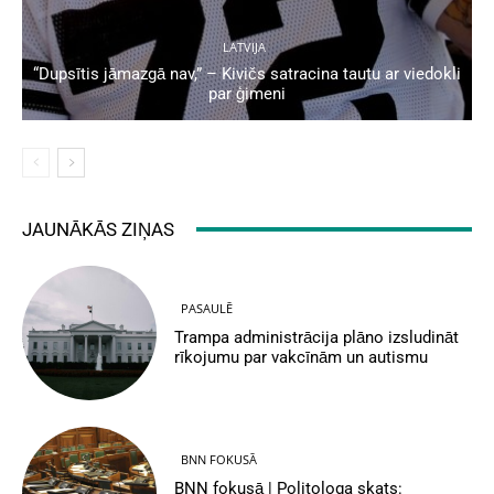
LATVIJA
“Dupsītis jāmazgā nav,” – Kivičs satracina tautu ar viedokli
par ģimeni
JAUNĀKĀS ZIŅAS
PASAULĒ
Trampa administrācija plāno izsludināt
rīkojumu par vakcīnām un autismu
BNN FOKUSĀ
BNN fokusā | Politologa skats: