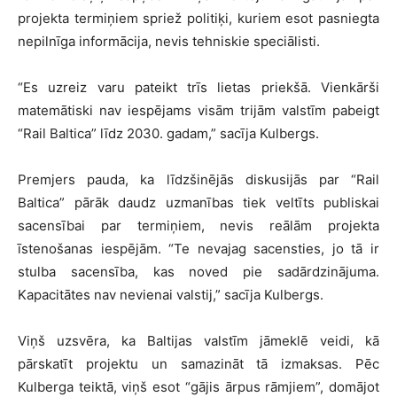
projekta termiņiem spriež politiķi, kuriem esot pasniegta
nepilnīga informācija, nevis tehniskie speciālisti.
“Es uzreiz varu pateikt trīs lietas priekšā. Vienkārši
matemātiski nav iespējams visām trijām valstīm pabeigt
“Rail Baltica” līdz 2030. gadam,” sacīja Kulbergs.
Premjers pauda, ka līdzšinējās diskusijās par “Rail
Baltica” pārāk daudz uzmanības tiek veltīts publiskai
sacensībai par termiņiem, nevis reālām projekta
īstenošanas iespējām. “Te nevajag sacensties, jo tā ir
stulba sacensība, kas noved pie sadārdzinājuma.
Kapacitātes nav nevienai valstij,” sacīja Kulbergs.
Viņš uzsvēra, ka Baltijas valstīm jāmeklē veidi, kā
pārskatīt projektu un samazināt tā izmaksas. Pēc
Kulberga teiktā, viņš esot “gājis ārpus rāmjiem”, domājot