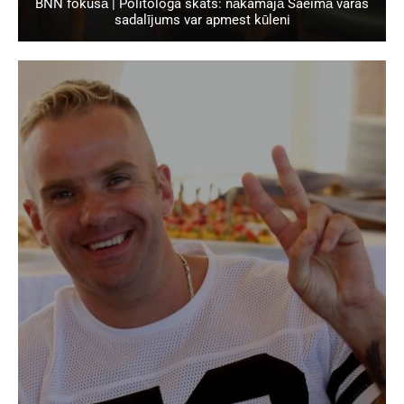
BNN fokusā | Politologa skats: nākamajā Saeimā varas
sadalījums var apmest kūleni