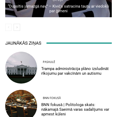
“Dupsītis jāmazgā nav,” – Kivičs satracina tautu ar viedokli
par ģimeni
JAUNĀKĀS ZIŅAS
PASAULĒ
Trampa administrācija plāno izsludināt
rīkojumu par vakcīnām un autismu
BNN FOKUSĀ
BNN fokusā | Politologa skats:
nākamajā Saeimā varas sadalījums var
apmest kūleni