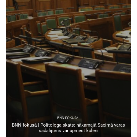
BNN FOKUSĀ
BNN fokusā | Politologa skats: nākamajā Saeimā varas
sadalījums var apmest kūleni