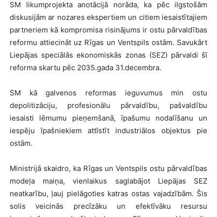
SM likumprojekta anotācijā norāda, ka pēc ilgstošām
diskusijām ar nozares ekspertiem un citiem iesaistītajiem
partneriem kā kompromisa risinājums ir ostu pārvaldības
reformu attiecināt uz Rīgas un Ventspils ostām. Savukārt
Liepājas speciālās ekonomiskās zonas (SEZ) pārvaldi šī
reforma skartu pēc 2035.gada 31.decembra.
SM kā galvenos reformas ieguvumus min ostu
depolitizāciju, profesionālu pārvaldību, pašvaldību
iesaisti lēmumu pieņemšanā, īpašumu nodalīšanu un
iespēju īpašniekiem attīstīt industriālos objektus pie
ostām.
Ministrijā skaidro, ka Rīgas un Ventspils ostu pārvaldības
modeļa maiņa, vienlaikus saglabājot Liepājas SEZ
neatkarību, ļauj pielāgoties katras ostas vajadzībām. Šis
solis veicinās precīzāku un efektīvāku resursu