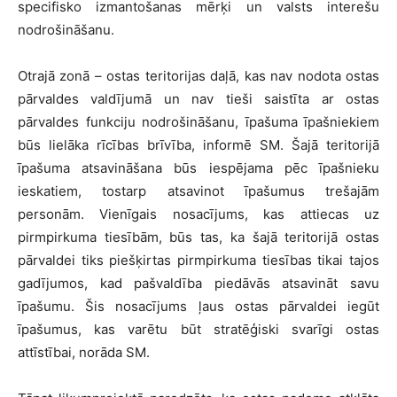
specifisko izmantošanas mērķi un valsts interešu
nodrošināšanu.
Otrajā zonā – ostas teritorijas daļā, kas nav nodota ostas
pārvaldes valdījumā un nav tieši saistīta ar ostas
pārvaldes funkciju nodrošināšanu, īpašuma īpašniekiem
būs lielāka rīcības brīvība, informē SM. Šajā teritorijā
īpašuma atsavināšana būs iespējama pēc īpašnieku
ieskatiem, tostarp atsavinot īpašumus trešajām
personām. Vienīgais nosacījums, kas attiecas uz
pirmpirkuma tiesībām, būs tas, ka šajā teritorijā ostas
pārvaldei tiks piešķirtas pirmpirkuma tiesības tikai tajos
gadījumos, kad pašvaldība piedāvās atsavināt savu
īpašumu. Šis nosacījums ļaus ostas pārvaldei iegūt
īpašumus, kas varētu būt stratēģiski svarīgi ostas
attīstībai, norāda SM.