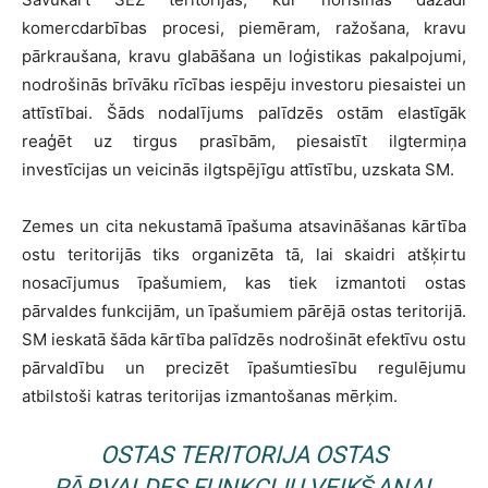
komercdarbības procesi, piemēram, ražošana, kravu
pārkraušana, kravu glabāšana un loģistikas pakalpojumi,
nodrošinās brīvāku rīcības iespēju investoru piesaistei un
attīstībai. Šāds nodalījums palīdzēs ostām elastīgāk
reaģēt uz tirgus prasībām, piesaistīt ilgtermiņa
investīcijas un veicinās ilgtspējīgu attīstību, uzskata SM.
Zemes un cita nekustamā īpašuma atsavināšanas kārtība
ostu teritorijās tiks organizēta tā, lai skaidri atšķirtu
nosacījumus īpašumiem, kas tiek izmantoti ostas
pārvaldes funkcijām, un īpašumiem pārējā ostas teritorijā.
SM ieskatā šāda kārtība palīdzēs nodrošināt efektīvu ostu
pārvaldību un precizēt īpašumtiesību regulējumu
atbilstoši katras teritorijas izmantošanas mērķim.
OSTAS TERITORIJA OSTAS
PĀRVALDES FUNKCIJU VEIKŠANAI,