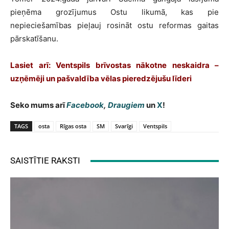
pieņēma grozījumus Ostu likumā, kas pie
nepieciešamības pieļauj rosināt ostu reformas gaitas
pārskatīšanu.
Lasiet arī: Ventspils brīvostas nākotne neskaidra –
uzņēmēji un pašvaldība vēlas pieredzējušu līderi
Seko mums arī
Facebook
,
Draugiem
un
X
!
TAGS
osta
Rīgas osta
SM
Svarīgi
Ventspils
SAISTĪTIE RAKSTI