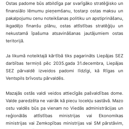
Ostas padome būs atbildīga par svarīgāko stratēģisko un
finansiālo lēmumu pieņemšanu, tostarp ostas maksu un
pakalpojumu cenu noteikšanas politiku un apstiprināšanu,
ikgadējo finanšu plānu, ostas attīstības stratēģiju un
nekustamā īpašuma atsavināšanas jautājumiem ostas
teritorijā.
Ja likumā noteiktajā kārtībā tiks pagarināts Liepājas SEZ
darbības termiņš pēc 2035.gada 31.decembra, Liepājas
SEZ pārvaldē izveidos padomi līdzīgi, kā Rīgas un
Ventspils brīvostu pārvaldēs.
Mazajās ostās valdi veidos attiecīgās pašvaldības dome.
Valde paredzēta ne vairāk kā piecu locekļu sastāvā. Mazo
ostu valdēs būs pa vienam no Viedās administrācijas un
reģionālās attīstības ministrijas vai Ekonomikas
ministrijas vai Zemkopības ministrijas vai SM pārstāvim,