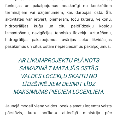
funkcijas un pakalpojumus neatkarīgi no konkrētiem
termināļiem vai uzņēmumiem, kas darbojas ostā. Šīs
aktivitātes var ietvert, piemēram, loču kuteru, velkoņu,
hidrogrāfijas kuģu un citu peldlīdzekļu kopīgu
izmantošanu, navigācijas tehnisko līdzekļu uzturēšanu,
hidrogrāfijas pakalpojumus, avārijas seku likvidācijas
pasākumus un citus ostām nepieciešamus pakalpojumus.
AR LIKUMPROJEKTU PLĀNOTS
SAMAZINĀT MAZAJĀS OSTĀS
VALDES LOCEKĻU SKAITU NO
LĪDZŠINĒJIEM DESMIT LĪDZ
MAKSIMUMS PIECIEM LOCEKĻIEM.
Jaunajā modelī viena valdes locekļa amatu ieņemtu valsts
pārstāvis, kuru norīkotu attiecīgā ministrija pēc