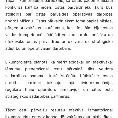
Tāpat likumprojektā paredzēts, ka ostas padome atklāta
konkursa kārtībā iecels ostas pārvaldnieku, kurš būs
atbildīgs par ostas pārvaldes operatīvās darbības
nodrošināšanu. Ostas pārvaldniekam loma paplašināsies,
pārņemot vairākus jautājumus, kas līdz šim bija ostas
valdes kompetencē, tādējādi veicinot profesionālāku un
efektīvāku ostas pārvaldību ar uzsvaru uz stratēģisko
attīstību un operatīvajām darbībām.
Likumprojektā plānots, ka mērķtiecīgākai un efektīvākai
lēmumu pieņemšanai ostu pārvaldē tiks veidota
sadarbības padome, kurā strādātu būtiskākie ostas
darbības partneri, iekļaujot tajā stividorkompāniju,
regulāro līniju operatoru pārstāvjus un citus ostu
stratēģiskos sadarbības partnerus.
Tāpat ostu pārvalžu resursu efektīvai izmantošanai
likumprojekts paredz konsolidēt vairākas ostu aktivitātes,