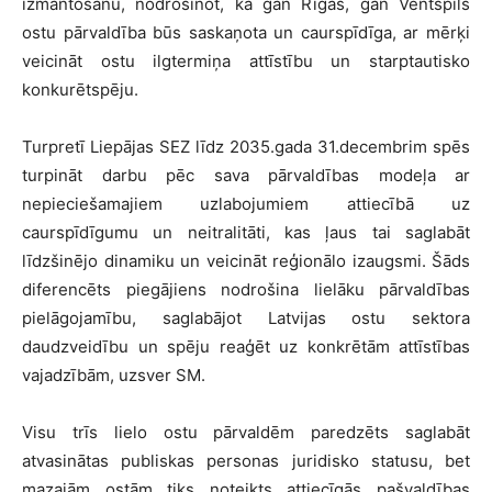
izmantošanu, nodrošinot, ka gan Rīgas, gan Ventspils
ostu pārvaldība būs saskaņota un caurspīdīga, ar mērķi
veicināt ostu ilgtermiņa attīstību un starptautisko
konkurētspēju.
Turpretī Liepājas SEZ līdz 2035.gada 31.decembrim spēs
turpināt darbu pēc sava pārvaldības modeļa ar
nepieciešamajiem uzlabojumiem attiecībā uz
caurspīdīgumu un neitralitāti, kas ļaus tai saglabāt
līdzšinējo dinamiku un veicināt reģionālo izaugsmi. Šāds
diferencēts piegājiens nodrošina lielāku pārvaldības
pielāgojamību, saglabājot Latvijas ostu sektora
daudzveidību un spēju reaģēt uz konkrētām attīstības
vajadzībām, uzsver SM.
Visu trīs lielo ostu pārvaldēm paredzēts saglabāt
atvasinātas publiskas personas juridisko statusu, bet
mazajām ostām tiks noteikts attiecīgās pašvaldības