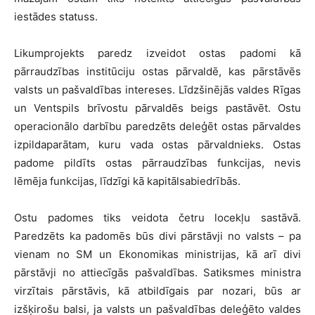
iestādes statuss.
Likumprojekts paredz izveidot ostas padomi kā
pārraudzības institūciju ostas pārvaldē, kas pārstāvēs
valsts un pašvaldības intereses. Līdzšinējās valdes Rīgas
un Ventspils brīvostu pārvaldēs beigs pastāvēt. Ostu
operacionālo darbību paredzēts deleģēt ostas pārvaldes
izpildaparātam, kuru vada ostas pārvaldnieks. Ostas
padome pildīts ostas pārraudzības funkcijas, nevis
lēmēja funkcijas, līdzīgi kā kapitālsabiedrībās.
Ostu padomes tiks veidota četru locekļu sastāvā.
Paredzēts ka padomēs būs divi pārstāvji no valsts – pa
vienam no SM un Ekonomikas ministrijas, kā arī divi
pārstāvji no attiecīgās pašvaldības. Satiksmes ministra
virzītais pārstāvis, kā atbildīgais par nozari, būs ar
izšķirošu balsi, ja valsts un pašvaldības deleģēto valdes