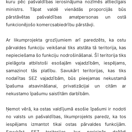
kuru pēc pašvaldības ierosinājuma nozīmēs attiecīgais
ministrs. Tāpat valdē vienādās proporcijās būs
pārstāvētas pašvaldības amatpersonas un ostā
funkcionējošo komercsabiedrību pārstāvji.
Ar likumprojekta grozījumiem arī paredzēts, ka ostu
pārvaldes funkciju veikšanai tiks atstāta tā teritorija, kas
nepieciešama šo funkciju nodrošināšanai. Šī teritorija tiks
pielāgota atbilstoši esošajām vajadzībām, iespējams,
samazinot tās platību. Savukārt teritorijas, kas tiks
nodalītas SEZ vajadzībām, būs pieejamas nekustamā
īpašuma atsavināšanai, privatizācijai un citām ar
nekustamo īpašumu saistītām darbībām.
Ņemot vērā, ka ostas valdījumā esošie īpašumi ir nodoti
no valsts un pašvaldības, likumprojekts paredz, ka tos
iespējams izmantot tikai ostas pārvaldes funkcijām.
Savukārt SEZ teritorijas, kur norisinās dažādi