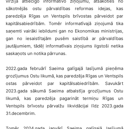
virzīja attiecīgo informatīvo ziņojumu, atsakoties no
sākotnējās ostu pārvaldības reformas idejas, kas
paredzēja Rīgas un Ventspils brīvostas pārveidot par
kapitālsabiedrībām. Tomēr informatīvajā ziņojumā tika
saņemti vairāki iebildumi gan no Ekonomikas ministrijas,
gan no iesaistītajām pusēm saistībā ar pārvaldības
jautājumiem, tādēļ informatīvais ziņojums ilgstoši netika
saskaņots un notika pārrunas.
2022.gada februārī Saeima galīgajā lasījumā pieņēma
grozījumus Ostu likumā, kas paredzēja Rīgas un Ventspils
ostas pārveidot par kapitālsabiedrībām. Savukārt
2023.gada sākumā Saeima atbalstīja grozījumus Ostu
likumā, kas paredzēja pagarināt termiņu Rīgas un
Ventspils brīvostu pārvalžu likvidācijai līdz 2023.gada
31.decembrim.
Tomēr 2024.gada janvārī Saeima galīgajā lasījumā