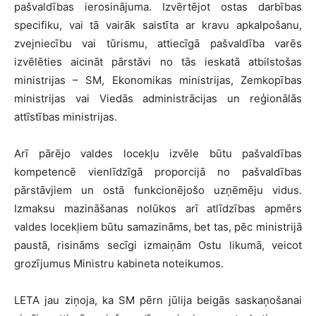
pašvaldības ierosinājuma. Izvērtējot ostas darbības
specifiku, vai tā vairāk saistīta ar kravu apkalpošanu,
zvejniecību vai tūrismu, attiecīgā pašvaldība varēs
izvēlēties aicināt pārstāvi no tās ieskatā atbilstošas
ministrijas – SM, Ekonomikas ministrijas, Zemkopības
ministrijas vai Viedās administrācijas un reģionālās
attīstības ministrijas.
Arī pārējo valdes locekļu izvēle būtu pašvaldības
kompetencē vienlīdzīgā proporcijā no pašvaldības
pārstāvjiem un ostā funkcionējošo uzņēmēju vidus.
Izmaksu mazināšanas nolūkos arī atlīdzības apmērs
valdes locekļiem būtu samazināms, bet tas, pēc ministrijā
paustā, risināms secīgi izmaiņām Ostu likumā, veicot
grozījumus Ministru kabineta noteikumos.
LETA jau ziņoja, ka SM pērn jūlija beigās saskaņošanai