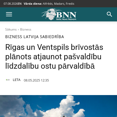
07.08.2026
EN
Vārda diena:
Alfrēds, Madars, Fredis
Sākums
Bizness
BIZNESS
LATVIJA
SABIEDRĪBA
Rīgas un Ventspils brīvostās
plānots atjaunot pašvaldību
līdzdalību ostu pārvaldībā
LETA
08.05.2025 12:35