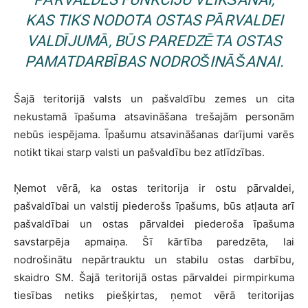
KAS TIKS NODOTA OSTAS PĀRVALDEI
VALDĪJUMĀ, BŪS PAREDZĒTA OSTAS
PAMATDARBĪBAS NODROŠINĀŠANAI.
Šajā teritorijā valsts un pašvaldību zemes un cita
nekustamā īpašuma atsavināšana trešajām personām
nebūs iespējama. Īpašumu atsavināšanas darījumi varēs
notikt tikai starp valsti un pašvaldību bez atlīdzības.
Ņemot vērā, ka ostas teritorija ir ostu pārvaldei,
pašvaldībai un valstij piederošs īpašums, būs atļauta arī
pašvaldībai un ostas pārvaldei piederoša īpašuma
savstarpēja apmaiņa. Šī kārtība paredzēta, lai
nodrošinātu nepārtrauktu un stabilu ostas darbību,
skaidro SM. Šajā teritorijā ostas pārvaldei pirmpirkuma
tiesības netiks piešķirtas, ņemot vērā teritorijas