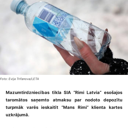
Foto: Evija Trifanova/LETA
Mazumtirdzniecības tīkla SIA “
Rimi
Latvia” esošajos
taromātos saņemto atmaksu par nodoto depozītu
turpmāk varēs ieskaitīt “Mans
Rimi
” klienta kartes
uzkrājumā.