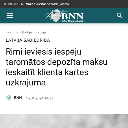
06.08.2026
EN
Vārda diena:
Askolds, Aisma
Sākums
Baltija
Latvija
LATVIJA
SABIEDRĪBA
Rimi ieviesis iespēju
taromātos depozīta maksu
ieskaitīt klienta kartes
uzkrājumā
BNN
16.04.2024 14:37