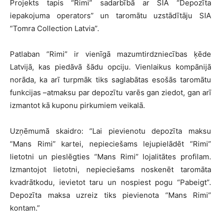
Projekts tapis “
Rimi
” sadarbībā ar SIA “Depozīta
iepakojuma operators” un taromātu uzstādītāju SIA
“Tomra Collection Latvia”.
Patlaban “
Rimi
” ir vienīgā mazumtirdzniecības ķēde
Latvijā, kas piedāvā šādu opciju. Vienlaikus kompānijā
norāda, ka arī turpmāk tiks saglabātas esošās taromātu
funkcijas –atmaksu par depozītu varēs gan ziedot, gan arī
izmantot kā kuponu pirkumiem veikalā.
Uzņēmumā skaidro: “Lai pievienotu depozīta maksu
“Mans
Rimi
” kartei, nepieciešams lejupielādēt “
Rimi
”
lietotni un pieslēgties “Mans
Rimi
” lojalitātes profilam.
Izmantojot lietotni, nepieciešams noskenēt taromāta
kvadrātkodu, ievietot taru un nospiest pogu “Pabeigt”.
Depozīta maksa uzreiz tiks pievienota “Mans
Rimi
”
kontam.”