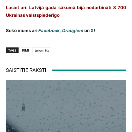
Lasiet arī: Latvijā gada sākumā bija nodarbināti 8 700
Ukrainas valstspiederīgo
Seko mums arī
Facebook
,
Draugiem
un
X
!
TAGS
RIMI
taromāts
SAISTĪTIE RAKSTI