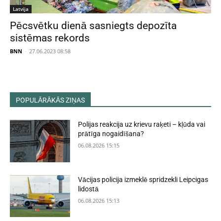
Latvija
Pēcsvētku dienā sasniegts depozīta
sistēmas rekords
BNN
-
27.06.2023 08:58
POPULĀRĀKĀS ZIŅAS
Polijas reakcija uz krievu raķeti – kļūda vai
prātīga nogaidīšana?
06.08.2026 15:15
Vācijas policija izmeklē spridzekli Leipcigas
lidostā
06.08.2026 15:13