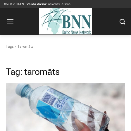
06.08.2026
EN
Vārda diena:
Askolds, Aisma
Tags
Taromāts
Tag:
taromāts