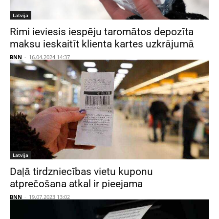
Latvija
Rimi ieviesis iespēju taromātos depozīta
maksu ieskaitīt klienta kartes uzkrājumā
BNN
-
16.04.2024 14:37
Latvija
Daļā tirdzniecības vietu kuponu
atprečošana atkal ir pieejama
BNN
-
19.07.2023 13:02