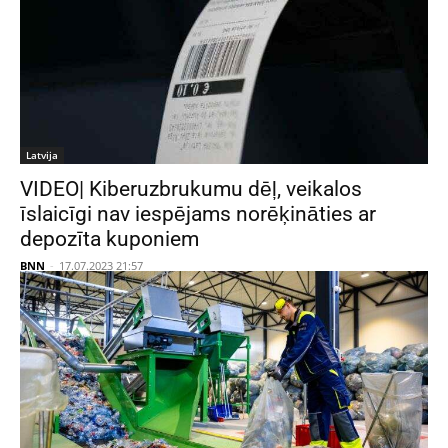
Latvija
VIDEO| Kiberuzbrukumu dēļ, veikalos
īslaicīgi nav iespējams norēķināties ar
depozīta kuponiem
BNN
-
17.07.2023 21:57