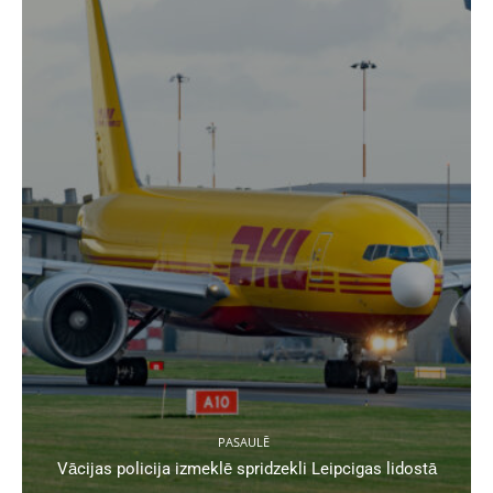
PASAULĒ
Vācijas policija izmeklē spridzekli Leipcigas lidostā