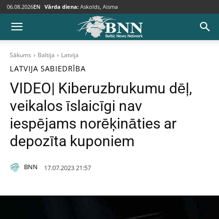
06.08.2026
EN
Vārda diena:
Askolds, Aisma
Sākums
Baltija
Latvija
LATVIJA
SABIEDRĪBA
VIDEO| Kiberuzbrukumu dēļ,
veikalos īslaicīgi nav
iespējams norēķināties ar
depozīta kuponiem
BNN
17.07.2023 21:57