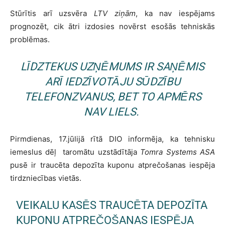
Stūrītis arī uzsvēra
LTV ziņām
, ka nav iespējams
prognozēt, cik ātri izdosies novērst esošās tehniskās
problēmas.
LĪDZTEKUS UZŅĒMUMS IR SAŅĒMIS
ARĪ IEDZĪVOTĀJU SŪDZĪBU
TELEFONZVANUS, BET TO APMĒRS
NAV LIELS.
Pirmdienas, 17.jūlijā rītā DIO informēja, ka tehnisku
iemeslus dēļ taromātu uzstādītāja
Tomra Systems ASA
pusē ir traucēta depozīta kuponu atprečošanas iespēja
tirdzniecības vietās.
VEIKALU KASĒS TRAUCĒTA DEPOZĪTA
KUPONU ATPREČOŠANAS IESPĒJA