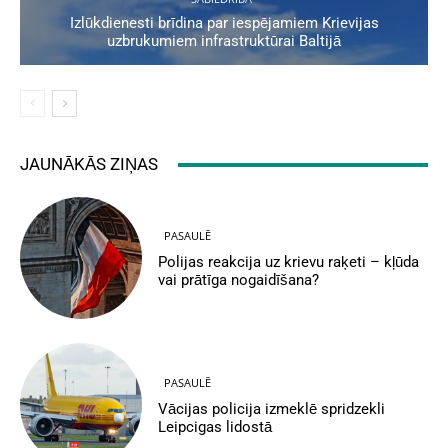
Izlūkdienesti brīdina par iespējamiem Krievijas
uzbrukumiem infrastruktūrai Baltijā
JAUNĀKĀS ZIŅAS
PASAULĒ
Polijas reakcija uz krievu raķeti – kļūda
vai prātīga nogaidīšana?
PASAULĒ
Vācijas policija izmeklē spridzekli
Leipcigas lidostā