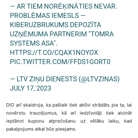
— AR TIEM NORĒĶINĀTIES NEVAR.
PROBLĒMAS IEMESLS —
KIBERUZBRUKUMS DEPOZĪTA
UZŅĒMUMA PARTNERIM "TOMRA
SYSTEMS ASA".
HTTPS://T.CO/CQAX1NOYOX
PIC.TWITTER.COM/FFDS1GORT0
— LTV ZIŅU DIENESTS (@LTVZINAS)
JULY 17, 2023
DIO arī skaidroja, ka pašlaik tiek aktīvi strādāts pie ta, lai
novērstu traucējumus, kā arī iedzīvotāji tiek aicināt
ieplānot kuponu atprečošanu uz vēlāku laiku, kad
pakalpojums atkal būs pieejams.