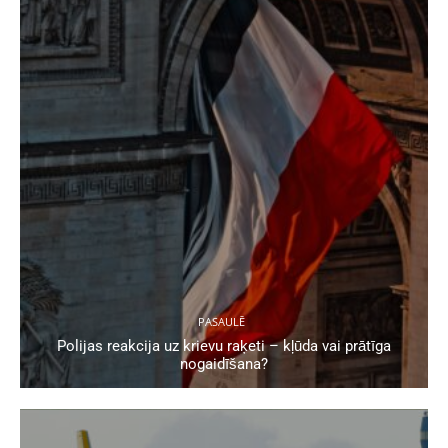
PASAULĒ
Polijas reakcija uz krievu raķeti – kļūda vai prātīga
nogaidīšana?