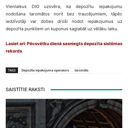
Vienlaikus DIO uzsvēra, ka depozītu iepakojumu
nodošana taromātos norit bez traucējumiem, tāpēc
iedzīvotāji var doties droši nodot iepakojumus uz
depozīta punktiem un kuponus saglabāt uz vēlāku laiku.
Lasiet arī:
Pēcsvētku dienā sasniegts depozīta sistēmas
rekords
TAGS
Depozīta iepakojuma operators
taromāts
SAISTĪTIE RAKSTI