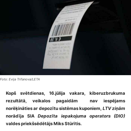
Foto: Evija Trifanova/LETA
Kopš svētdienas, 16.jūlija vakara, kiberuzbrukuma
rezultātā, veikalos pagaidām nav iespējams
norēķināties ar depozītu sistēmas kuponiem,
LTV ziņām
norādīja SIA
Depozīta iepakojuma operators (DIO)
valdes priekšsēdētājs Miks Stūrītis.