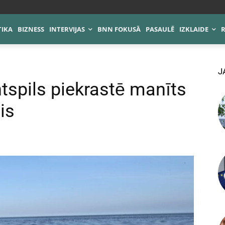
TIKA
BIZNESS
INTERVIJAS
BNN FOKUSĀ
PASAULĒ
IZKLAIDE
J
ntspils piekrastē manīts
is