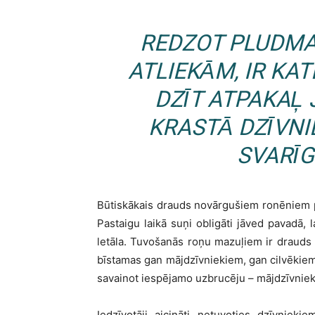
REDZOT PLUDMA
ATLIEKĀM, IR KAT
DZĪT ATPAKAĻ J
KRASTĀ DZĪVNI
SVARĪG
Būtiskākais drauds novārgušiem ronēniem pi
Pastaigu laikā suņi obligāti jāved pavadā,
letāla. Tuvošanās roņu mazuļiem ir drauds 
bīstamas gan mājdzīvniekiem, gan cilvēkiem, 
savainot iespējamo uzbrucēju – mājdzīvniek
Iedzīvotāji aicināti netuvoties dzīvniekie