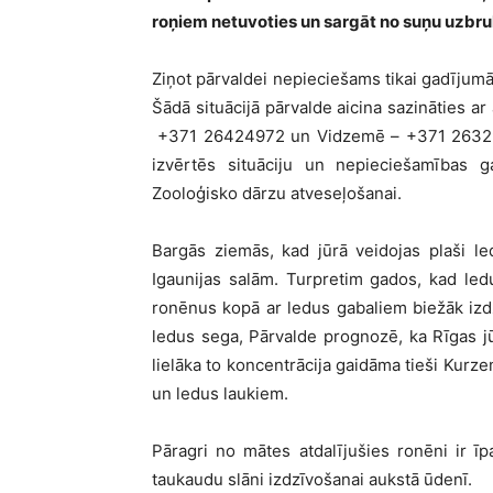
roņiem netuvoties un sargāt no suņu uzbr
Ziņot pārvaldei nepieciešams tikai gadījumā
Šādā situācijā pārvalde aicina sazināties ar
+371 26424972 un Vidzemē – +371 2632941
izvērtēs situāciju un nepieciešamības 
Zooloģisko dārzu atveseļošanai.
Bargās ziemās, kad jūrā veidojas plaši le
Igaunijas salām. Turpretim gados, kad led
ronēnus kopā ar ledus gabaliem biežāk izdz
ledus sega, Pārvalde prognozē, ka Rīgas j
lielāka to koncentrācija gaidāma tieši Kurze
un ledus laukiem.
Pāragri no mātes atdalījušies ronēni ir ī
taukaudu slāni izdzīvošanai aukstā ūdenī.