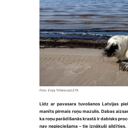
Foto: Evija Trifanova/LETA
Līdz ar pavasara tuvošanos Latvijas pie
manīts pirmais roņu mazulis. Dabas aizsa
ka roņu parādīšanās krastā ir dabisks proc
nav nepieciešama – tie iznākuši sildīties, 