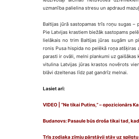
uzmanība palielina stresu un apdraud mazuļ
Baltijas jūrā sastopamas trīs roņu sugas – 
Pie Latvijas krastiem biežāk sastopams pelē
lielākais no trim Baltijas jūras sugām un
ronis Pusa hispida no pelēkā roņa atšķira
parasti ir ovāli, melni plankumi uz gaišāka
vitulina Latvijas jūras krastos novērots vi
blāvi dzeltenas līdz pat gandrīz melnai.
Lasiet arī:
VIDEO | “Ne tikai Putins,” – opozicionārs 
Budanovs: Pasaule būs droša tikai tad, kad 
Trīs zodiaka zīmju pārstāvji stāv uz spilgt