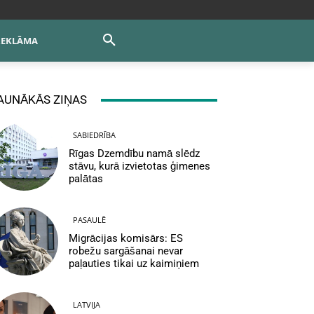
REKLĀMA
AUNĀKĀS ZIŅAS
SABIEDRĪBA
Rīgas Dzemdību namā slēdz
stāvu, kurā izvietotas ģimenes
palātas
PASAULĒ
Migrācijas komisārs: ES
robežu sargāšanai nevar
paļauties tikai uz kaimiņiem
LATVIJA