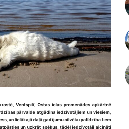
krastē, Ventspilī, Ostas ielas promenādes apkārtnē
rdzības pārvalde atgādina iedzīvotājiem un viesiem,
ess, un lielākajā daļā gadījumu cilvēku palīdzība tiem
atpūsties un uzkrāt spēkus, tādēļ iedzīvotāji aicināti