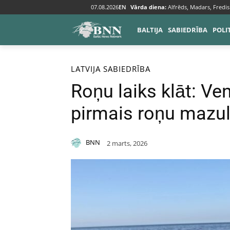
07.08.2026
EN
Vārda diena:
Alfrēds, Madars, Fredis
BALTIJA
SABIEDRĪBA
POLI
Sākums
Baltija
Latvija
LATVIJA
SABIEDRĪBA
Roņu laiks klāt: Ve
pirmais roņu mazul
BNN
2 marts, 2026