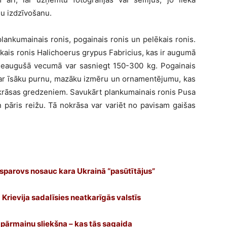
u izdzīvošanu.
plankumainais ronis, pogainais ronis un pelēkais ronis.
kais ronis Halichoerus grypus Fabricius, kas ir augumā
 pieaugušā vecumā var sasniegt 150-300 kg. Pogainais
s ar īsāku purnu, mazāku izmēru un ornamentējumu, kas
s krāsas gredzeniem. Savukārt plankumainais ronis Pusa
en pāris reižu. Tā nokrāsa var variēt no pavisam gaišas
Kasparovs nosauc kara Ukrainā “pasūtītājus”
Krievija sadalīsies neatkarīgās valstīs
u pārmaiņu sliekšņa – kas tās sagaida