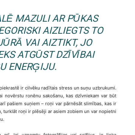
LĒ MAZULI AR PŪKAS
EGORISKI AIZLIEGTS TO
ŪRĀ VAI AIZTIKT, JO
EKS ATGŪST DZĪVĪBAI
U ENERĢIJU.
ekrastē ir cilvēku radītais stress un suņu uzbrukumi.
 lai novērstu ronēnu sakošanu, kas dzīvniekam var būt
arī pašiem suņiem – roņi var pārnēsāt slimības, kas ir
turklāt roņi ir plēsēji ar asiem zobiem un var nopietni
u.
m arī, lai uzņemtu fotogrāfijas vai selfijus, jo lieka