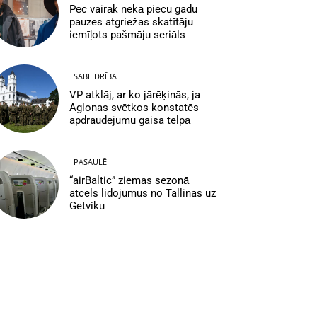
Pēc vairāk nekā piecu gadu
pauzes atgriežas skatītāju
iemīļots pašmāju seriāls
SABIEDRĪBA
VP atklāj, ar ko jārēķinās, ja
Aglonas svētkos konstatēs
apdraudējumu gaisa telpā
PASAULĒ
“airBaltic” ziemas sezonā
atcels lidojumus no Tallinas uz
Getviku