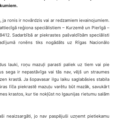
ukumiem.
, ja ronis ir novārdzis vai ar redzamiem ievainojumiem.
 attiecīgā reģiona speciālistiem – Kurzemē un Pierīgā –
2. Sadarbībā ar piekrastes pašvaldībām speciālisti
gadījumā ronēns tiks nogādāts uz Rīgas Nacionālo
dus lauki, roņu mazuļi parasti paliek uz tiem vai pie
us sega ir nepastāvīga vai tās nav, vējš un straumes
en krastā. Ja šopavasar ilgu laiku saglabāsies stabila
ūras līča piekrastē mazuļu varētu būt mazāk, savukārt
mes krastos, kur tie nokļūst no Igaunijas rietumu salām
paši neaizsargāti, jo nav paspējuši uzņemt pietiekamu