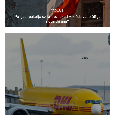
PASAULĒ
Polijas reakcija uz krievu raķeti – kļūda vai prātīga
nogaidīšana?