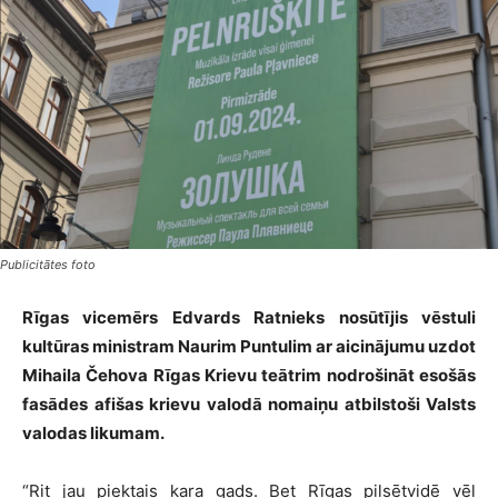
Publicitātes foto
Rīgas vicemērs Edvards Ratnieks nosūtījis vēstuli
kultūras ministram Naurim Puntulim ar aicinājumu uzdot
Mihaila Čehova Rīgas Krievu teātrim nodrošināt esošās
fasādes afišas krievu valodā nomaiņu atbilstoši Valsts
valodas likumam.
“Rit jau piektais kara gads. Bet Rīgas pilsētvidē vēl