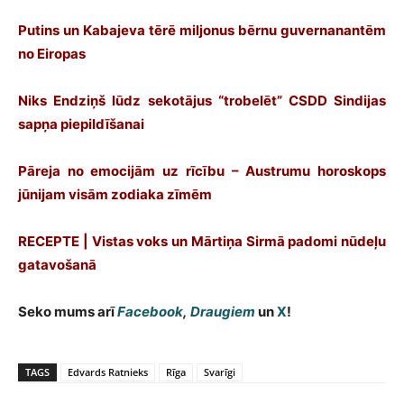
Putins un Kabajeva tērē miljonus bērnu guvernanantēm
no Eiropas
Niks Endziņš lūdz sekotājus “trobelēt” CSDD Sindijas
sapņa piepildīšanai
Pāreja no emocijām uz rīcību – Austrumu horoskops
jūnijam visām zodiaka zīmēm
RECEPTE | Vistas voks un Mārtiņa Sirmā padomi nūdeļu
gatavošanā
Seko mums arī
Facebook
,
Draugiem
un
X
!
TAGS
Edvards Ratnieks
Rīga
Svarīgi