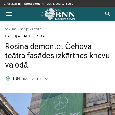
07.08.2026
EN
Vārda diena:
Alfrēds, Madars, Fredis
Sākums
Baltija
Latvija
LATVIJA
SABIEDRĪBA
Rosina demontēt Čehova
teātra fasādes izkārtnes krievu
valodā
BNN
02.06.2026 16:22