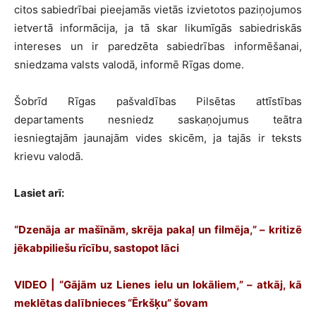
citos sabiedrībai pieejamās vietās izvietotos paziņojumos
ietvertā informācija, ja tā skar likumīgās sabiedriskās
intereses un ir paredzēta sabiedrības informēšanai,
sniedzama valsts valodā, informē Rīgas dome.
Šobrīd Rīgas pašvaldības Pilsētas attīstības
departaments nesniedz saskaņojumus teātra
iesniegtajām jaunajām vides skicēm, ja tajās ir teksts
krievu valodā.
Lasiet arī:
“Dzenāja ar mašīnām, skrēja pakaļ un filmēja,” – kritizē
jēkabpiliešu rīcību, sastopot lāci
VIDEO | “Gājām uz Lienes ielu un lokāliem,” – atkāj, kā
meklētas dalībnieces “Ērkšķu” šovam