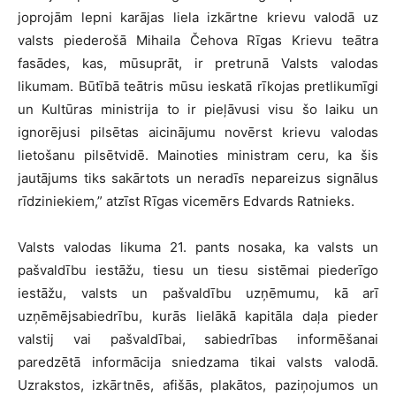
joprojām lepni karājas liela izkārtne krievu valodā uz
valsts piederošā Mihaila Čehova Rīgas Krievu teātra
fasādes, kas, mūsuprāt, ir pretrunā Valsts valodas
likumam. Būtībā teātris mūsu ieskatā rīkojas pretlikumīgi
un Kultūras ministrija to ir pieļāvusi visu šo laiku un
ignorējusi pilsētas aicinājumu novērst krievu valodas
lietošanu pilsētvidē. Mainoties ministram ceru, ka šis
jautājums tiks sakārtots un neradīs nepareizus signālus
rīdziniekiem,” atzīst Rīgas vicemērs Edvards Ratnieks.
Valsts valodas likuma 21. pants nosaka, ka valsts un
pašvaldību iestāžu, tiesu un tiesu sistēmai piederīgo
iestāžu, valsts un pašvaldību uzņēmumu, kā arī
uzņēmējsabiedrību, kurās lielākā kapitāla daļa pieder
valstij vai pašvaldībai, sabiedrības informēšanai
paredzētā informācija sniedzama tikai valsts valodā.
Uzrakstos, izkārtnēs, afišās, plakātos, paziņojumos un