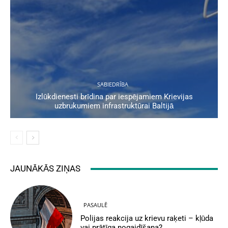
SABIEDRĪBA
Izlūkdienesti brīdina par iespējamiem Krievijas
uzbrukumiem infrastruktūrai Baltijā
JAUNĀKĀS ZIŅAS
PASAULĒ
Polijas reakcija uz krievu raķeti – kļūda
vai prātīga nogaidīšana?