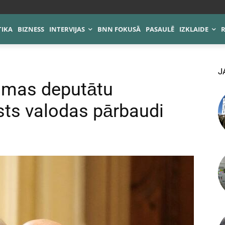
TIKA
BIZNESS
INTERVIJAS
BNN FOKUSĀ
PASAULĒ
IZKLAIDE
J
eimas deputātu
sts valodas pārbaudi