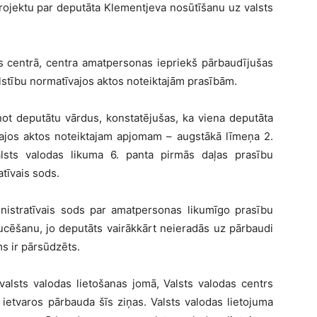
rojektu par deputāta Klementjeva nosūtīšanu uz valsts
as centrā, centra amatpersonas iepriekš pārbaudījušas
ilstību normatīvajos aktos noteiktajām prasībām.
ot deputātu vārdus, konstatējušas, ka viena deputāta
īvajos aktos noteiktajam apjomam – augstākā līmeņa 2.
alsts valodas likuma 6. panta pirmās daļas prasību
tīvais sods.
istratīvais sods par amatpersonas likumīgo prasību
ucēšanu, jo deputāts vairākkārt neieradās uz pārbaudi
ms ir pārsūdzēts.
lsts valodas lietošanas jomā, Valsts valodas centrs
ietvaros pārbauda šīs ziņas. Valsts valodas lietojuma