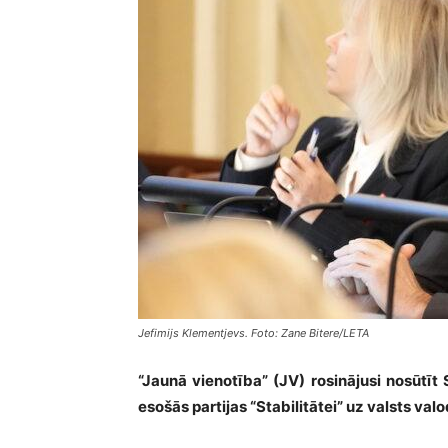
Jefimijs Klementjevs. Foto: Zane Bitere/LETA
“Jaunā vienotība” (JV) rosinājusi nosūtī
esošās partijas “Stabilitātei” uz valsts val