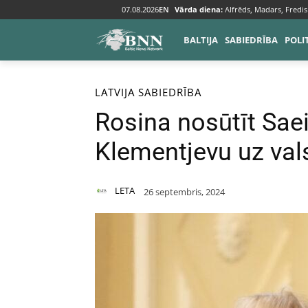
07.08.2026
EN
Vārda diena:
Alfrēds, Madars, Fredis
BALTIJA
SABIEDRĪBA
POLI
Sākums
Baltija
Latvija
LATVIJA
SABIEDRĪBA
Rosina nosūtīt Sa
Klementjevu uz val
LETA
26 septembris, 2024