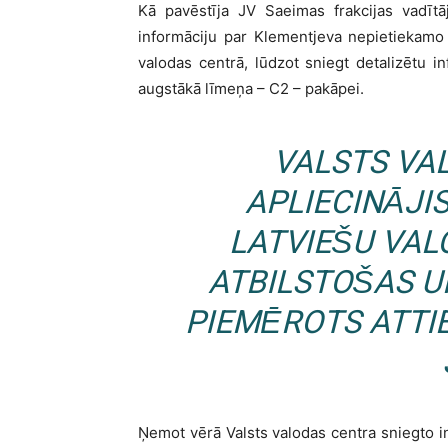
Kā pavēstīja JV Saeimas frakcijas vadītā
informāciju par Klementjeva nepietiekamo 
valodas centrā, lūdzot sniegt detalizētu i
augstākā līmeņa – C2 – pakāpei.
VALSTS VA
APLIECINĀJI
LATVIEŠU VA
ATBILSTOŠAS U
PIEMĒROTS ATTI
Ņemot vērā Valsts valodas centra sniegto i