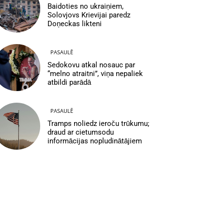
Baidoties no ukraiņiem,
Solovjovs Krievijai paredz
Doņeckas likteni
PASAULĒ
Sedokovu atkal nosauc par
“melno atraitni”, viņa nepaliek
atbildi parādā
PASAULĒ
Tramps noliedz ieroču trūkumu;
draud ar cietumsodu
informācijas nopludinātājiem