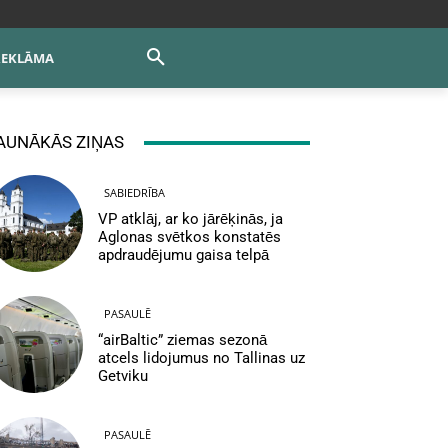
REKLĀMA
AUNĀKĀS ZIŅAS
SABIEDRĪBA
VP atklāj, ar ko jārēķinās, ja
Aglonas svētkos konstatēs
apdraudējumu gaisa telpā
PASAULĒ
“airBaltic” ziemas sezonā
atcels lidojumus no Tallinas uz
Getviku
PASAULĒ