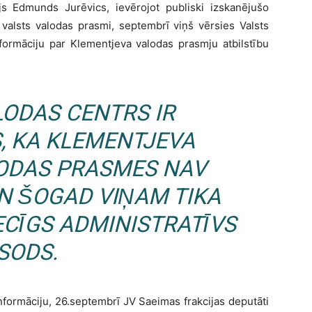
js Edmunds Jurēvics, ievērojot publiski izskanējušo
valsts valodas prasmi, septembrī viņš vērsies Valsts
nformāciju par Klementjeva valodas prasmju atbilstību
LODAS CENTRS IR
S, KA KLEMENTJEVA
LODAS PRASMES NAV
N ŠOGAD VIŅAM TIKA
ECĪGS ADMINISTRATĪVS
SODS.
nformāciju, 26.septembrī JV Saeimas frakcijas deputāti