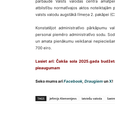
pārbaudē Valsts valodas centra amatpe
atbilstību normatīvajos aktos noteiktajām p
valsts valodu augstākā līmeņa 2. pakāpei (C
Konstatējot administratīvo pārkāpumu val
personai piemēro administratīvo sodu. Soda
un amata pienākumu veikšanai nepieciešam
700 eiro.
Lasiet arī: Čakša sola 2025.gada budžet
pieaugumam
Seko mums arī
Facebook
,
Draugiem
un
X
!
TAGS
Jefimijs Klementjevs
latviešu valoda
Saeim