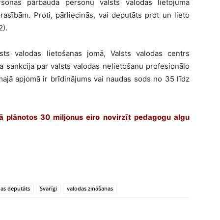
rsonas pārbauda personu valsts valodas lietojuma
rasībām. Proti, pārliecinās, vai deputāts prot un lieto
2).
sts valodas lietošanas jomā, Valsts valodas centrs
 sankcija par valsts valodas nelietošanu profesionālo
ajā apjomā ir brīdinājums vai naudas sods no 35 līdz
ā plānotos 30 miljonus eiro novirzīt pedagogu algu
as deputāts
Svarīgi
valodas zināšanas