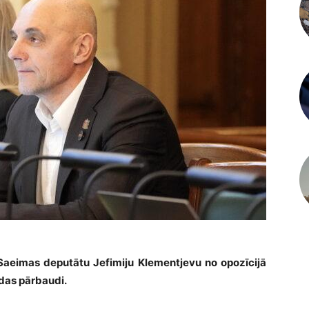
t Saeimas deputātu Jefimiju Klementjevu no opozīcijā
odas pārbaudi.