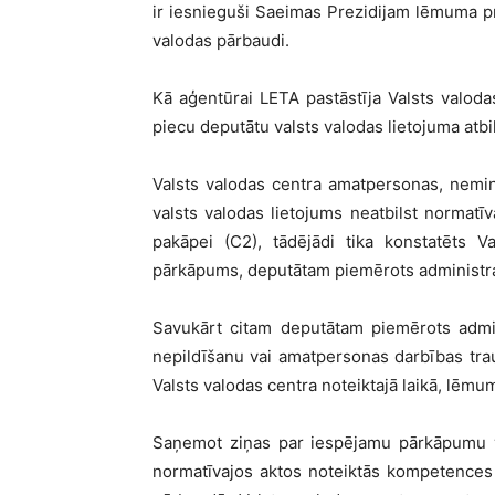
ir iesnieguši Saeimas Prezidijam lēmuma p
valodas pārbaudi.
Kā aģentūrai LETA pastāstīja Valsts valod
piecu deputātu valsts valodas lietojuma atb
Valsts valodas centra amatpersonas, nemin
valsts valodas lietojums neatbilst normat
pakāpei (C2), tādējādi tika konstatēts V
pārkāpums, deputātam piemērots administra
Savukārt citam deputātam piemērots admin
nepildīšanu vai amatpersonas darbības tra
Valsts valodas centra noteiktajā laikā, lēmu
Saņemot ziņas par iespējamu pārkāpumu va
normatīvajos aktos noteiktās kompetences 