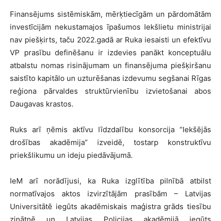
Finansējums sistēmiskām, mērķtiecīgām un pārdomātām
investīcijām nekustamajos īpašumos Iekšlietu ministrijai
nav piešķirts, taču 2022.gadā ar Ruka iesaisti un efektīvu
VP prasību definēšanu ir izdevies panākt konceptuālu
atbalstu nomas risinājumam un finansējuma piešķiršanu
saistīto kapitālo un uzturēšanas izdevumu segšanai Rīgas
reģiona pārvaldes struktūrvienību izvietošanai abos
Daugavas krastos.
Ruks arī ņēmis aktīvu līdzdalību konsorcija “Iekšējās
drošības akadēmija” izveidē, tostarp konstruktīvu
priekšlikumu un ideju piedāvājumā.
IeM arī norādījusi, ka Ruka izglītība pilnībā atbilst
normatīvajos aktos izvirzītājām prasībām – Latvijas
Universitātē iegūts akadēmiskais maģistra grāds tiesību
zinātnē un Latvijas Policijas akadēmijā iegūts