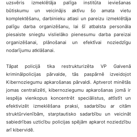
uzsvēris izmeklētāja palīga institūta ieviešanas
būtiskumu un veicinājis aktīvu šo amata vietu
komplektēšanu, darbinieku atlasi un pareizu izmeklētāja
palīgu darba organizēšanu, lai šī atbalsta personāla
piesaiste sniegtu vislielāko pienesumu darba pareizai
organizēšanai, plānošanai un efektīvai noziedzīgu
nodarījumu atklāšanai.
Tāpat policijā tika restrukturizēta VP Galvenā
kriminālpolicijas pārvalde, tās paspārnē izveidojot
Kibernoziegumu apkarošanas pārvaldi. Aptverot minētās
jomas centralizēti, kibernoziegumu apkarošanas jomā ir
iespēja vienkopus koncentrēt speciālistus, attīstīt un
efektivizēt izmeklēšana praksi, sadarbību ar citām
struktūrvienībām, starptautisko sadarbību un veicināt
sabiedrības uzticību policijas spējām apkarot noziedzību
arī kibervidē.