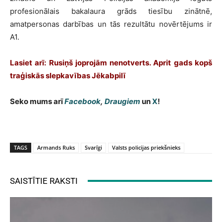
profesionālais bakalaura grāds tiesību zinātnē,
amatpersonas darbības un tās rezultātu novērtējums ir
A1.
Lasiet arī: Rusiņš joprojām nenotverts. Aprit gads kopš
traģiskās slepkavības Jēkabpilī
Seko mums arī
Facebook
,
Draugiem
un
X
!
TAGS
Armands Ruks
Svarīgi
Valsts policijas priekšnieks
SAISTĪTIE RAKSTI