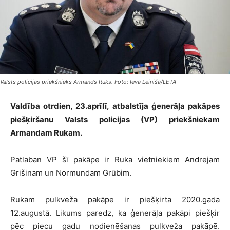
Valsts policijas priekšnieks Armands Ruks. Foto: Ieva Leiniša/LETA
Valdība otrdien, 23.aprīlī, atbalstīja ģenerāļa pakāpes
piešķiršanu Valsts policijas (VP) priekšniekam
Armandam Rukam.
Patlaban VP šī pakāpe ir Ruka vietniekiem Andrejam
Grišinam un Normundam Grūbim.
Rukam pulkveža pakāpe ir piešķirta 2020.gada
12.augustā. Likums paredz, ka ģenerāļa pakāpi piešķir
pēc piecu gadu nodienēšanas pulkveža pakāpē.