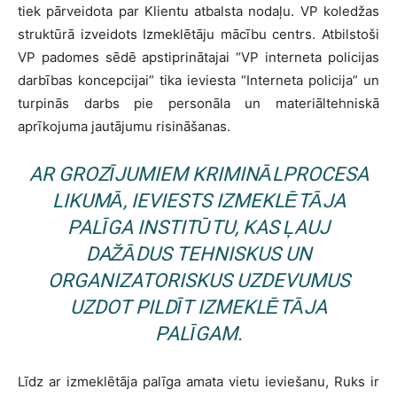
tiek pārveidota par Klientu atbalsta nodaļu. VP koledžas
struktūrā izveidots Izmeklētāju mācību centrs. Atbilstoši
VP padomes sēdē apstiprinātajai “VP interneta policijas
darbības koncepcijai” tika ieviesta “Interneta policija” un
turpinās darbs pie personāla un materiāltehniskā
aprīkojuma jautājumu risināšanas.
AR GROZĪJUMIEM KRIMINĀLPROCESA
LIKUMĀ, IEVIESTS IZMEKLĒTĀJA
PALĪGA INSTITŪTU, KAS ĻAUJ
DAŽĀDUS TEHNISKUS UN
ORGANIZATORISKUS UZDEVUMUS
UZDOT PILDĪT IZMEKLĒTĀJA
PALĪGAM.
Līdz ar izmeklētāja palīga amata vietu ieviešanu, Ruks ir