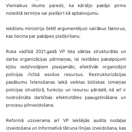
Vienlaikus likums paredz, ka kārtējo pakāpi pirms
noteiktā termiņa var piešķirt kā apbalvojumu.
Iekšlietu ministrija (IeM) argumentējusi vairākus faktorus,
kas liecina par pakāpes piešķiršanu.
Ruka vadībā 2021.gadā VP tika sāktas strukturālās un
darba organizācijas pārmaiņas, lai iestādes pakalpojumi
kļūtu iedzīvotājiem pieejamāki, efektīvāk organizējot
policijas rīcībā esošos resursus. Restrukturizācijas
pasākumu īstenošanas laikā veiktas būtiskas izmaiņas
policijas struktūrā, funkciju un resursu pārdalē, kā arī ir
nodrošināta darbības efektivitātes paaugstināšana un
procesu pilnveidošana.
Reformā uzsverama arī VP Iekšējās audita nodaļas
izveidošana un Informatīvā tālruņa līnijas izveidošana, kas