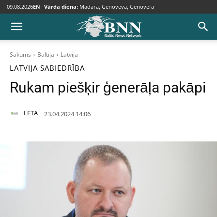
09.08.2026
EN
Vārda diena:
Madara, Genoveva, Genovefa
Sākums
Baltija
Latvija
LATVIJA
SABIEDRĪBA
Rukam piešķir ģenerāļa pakāpi
LETA
23.04.2024 14:06