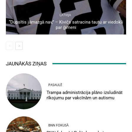
LATVIJA
“Dupsītis jāmazgā nav,” – Kivičs satracina tautu ar viedokli
par ģimeni
JAUNĀKĀS ZIŅAS
PASAULĒ
Trampa administrācija plāno izsludināt
rīkojumu par vakcīnām un autismu
BNN FOKUSĀ