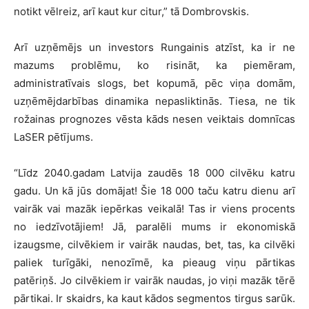
notikt vēlreiz, arī kaut kur citur,” tā Dombrovskis.
Arī uzņēmējs un investors Rungainis atzīst, ka ir ne
mazums problēmu, ko risināt, ka piemēram,
administratīvais slogs, bet kopumā, pēc viņa domām,
uzņēmējdarbības dinamika nepasliktinās. Tiesa, ne tik
rožainas prognozes vēsta kāds nesen veiktais domnīcas
LaSER pētījums.
“Līdz 2040.gadam Latvija zaudēs 18 000 cilvēku katru
gadu. Un kā jūs domājat! Šie 18 000 taču katru dienu arī
vairāk vai mazāk iepērkas veikalā! Tas ir viens procents
no iedzīvotājiem! Jā, paralēli mums ir ekonomiskā
izaugsme, cilvēkiem ir vairāk naudas, bet, tas, ka cilvēki
paliek turīgāki, nenozīmē, ka pieaug viņu pārtikas
patēriņš. Jo cilvēkiem ir vairāk naudas, jo viņi mazāk tērē
pārtikai. Ir skaidrs, ka kaut kādos segmentos tirgus sarūk.