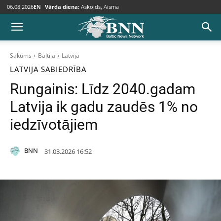
06.08.2026
EN
Vārda diena:
Askolds, Aisma
Sākums
Baltija
Latvija
LATVIJA
SABIEDRĪBA
Rungainis: Līdz 2040.gadam
Latvija ik gadu zaudēs 1% no
iedzīvotājiem
BNN
31.03.2026 16:52