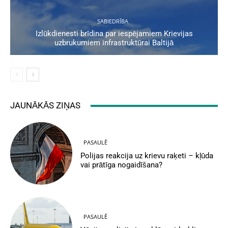
SABIEDRĪBA
Izlūkdienesti brīdina par iespējamiem Krievijas
uzbrukumiem infrastruktūrai Baltijā
JAUNĀKĀS ZIŅAS
PASAULĒ
Polijas reakcija uz krievu raķeti – kļūda
vai prātīga nogaidīšana?
PASAULĒ