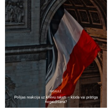
PASAULĒ
Polijas reakcija uz krievu raķeti – kļūda vai prātīga
nogaidīšana?