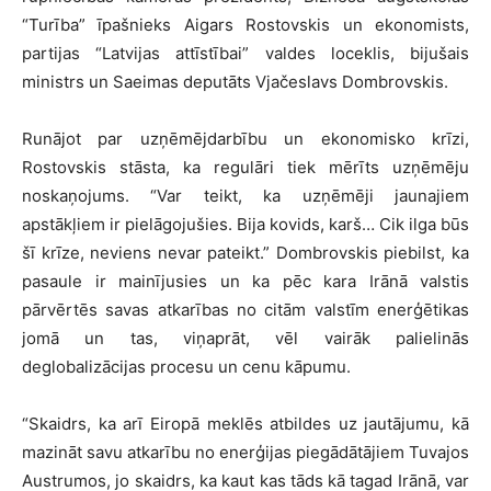
“Turība” īpašnieks Aigars Rostovskis un ekonomists,
partijas “Latvijas attīstībai” valdes loceklis, bijušais
ministrs un Saeimas deputāts Vjačeslavs Dombrovskis.
Runājot par uzņēmējdarbību un ekonomisko krīzi,
Rostovskis stāsta, ka regulāri tiek mērīts uzņēmēju
noskaņojums. “Var teikt, ka uzņēmēji jaunajiem
apstākļiem ir pielāgojušies. Bija kovids, karš… Cik ilga būs
šī krīze, neviens nevar pateikt.” Dombrovskis piebilst, ka
pasaule ir mainījusies un ka pēc kara Irānā valstis
pārvērtēs savas atkarības no citām valstīm enerģētikas
jomā un tas, viņaprāt, vēl vairāk palielinās
deglobalizācijas procesu un cenu kāpumu.
“Skaidrs, ka arī Eiropā meklēs atbildes uz jautājumu, kā
mazināt savu atkarību no enerģijas piegādātājiem Tuvajos
Austrumos, jo skaidrs, ka kaut kas tāds kā tagad Irānā, var