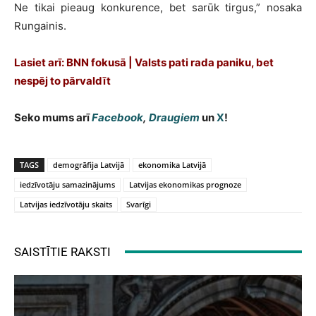
Ne tikai pieaug konkurence, bet sarūk tirgus,” nosaka
Rungainis.
Lasiet arī: BNN fokusā | Valsts pati rada paniku, bet
nespēj to pārvaldīt
Seko mums arī
Facebook
,
Draugiem
un
X
!
TAGS
demogrāfija Latvijā
ekonomika Latvijā
iedzīvotāju samazinājums
Latvijas ekonomikas prognoze
Latvijas iedzīvotāju skaits
Svarīgi
SAISTĪTIE RAKSTI