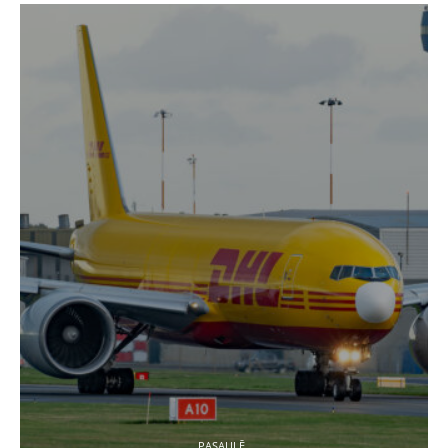
PASAULĒ