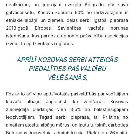
neatkarību, un joprojām uzskata Belgradu par savu
galvaspilsētu. Kosovā kopumā 90% no iedzīvotājiem ir
etniskie albāņi, un ziemeļu daļas serbi ilgstoši pieprasa
2013.gadā Eiropas Savienības vadītās norunas
īstenošanu, kas paredz autonomo pašvaldību asociācijas
izveidi to apdzīvotajos reģionos.
APRĪLĪ KOSOVAS SERBI ATTEICĀS
PIEDALĪTIES PAŠVALDĪBU
VĒLĒŠANĀS,
līdz ar to arī viņu apdzīvotajās pašvaldībās par vadītājiem
kļuvuši albāņi. Jāpiebilst, ka vēlēšanās Kosovas
ziemeļdaļā piedalījās vien 3,5% no balsstiesīgajiem
iedzīvotājiem. Tagad serbi pieprasa, lai Priština no
amatiem atceltu albāņu mērus, un ļautu turpināt darboties
Belgradas finansētajai administrācijai. Piektdien, 26.maijā,