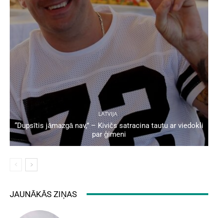
LATVIJA
“Dupsītis jāmazgā nav,” – Kivičs satracina tautu ar viedokli
par ģimeni
JAUNĀKĀS ZIŅAS