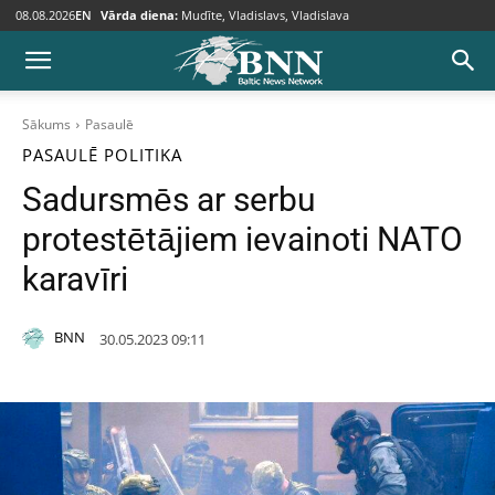
08.08.2026
EN
Vārda diena:
Mudīte, Vladislavs, Vladislava
Sākums
Pasaulē
PASAULĒ
POLITIKA
Sadursmēs ar serbu
protestētājiem ievainoti NATO
karavīri
BNN
30.05.2023 09:11