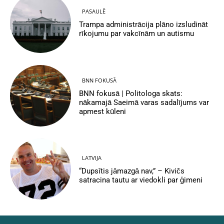
PASAULĒ
Trampa administrācija plāno izsludināt
rīkojumu par vakcīnām un autismu
BNN FOKUSĀ
BNN fokusā | Politologa skats:
nākamajā Saeimā varas sadalījums var
apmest kūleni
LATVIJA
“Dupsītis jāmazgā nav,” – Kivičs
satracina tautu ar viedokli par ģimeni