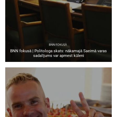
BNN FOKUSĀ
BNN fokusā | Politologa skats: nākamajā Saeimā varas
sadalījums var apmest kūleni