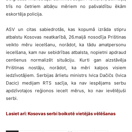
trīs no četriem albāņu mēriem no pašvaldību ēkām
eskortēja policija.
ASV un citas sabiedrotās, kas kopumā izrāda stipru
atbalstu Kosovas neatkarībā, 26.maijā nosodīja Prištinas
veikto mēru iecelšanu, norādot, ka tādu amatpersonu
iecelšana, kam nav sebidrības atbalsta, nopietni apdraud
centienus normalizēt situāciju. Kurti gan aizstāvēja
Prištinas nostāju, norādot, ka mēri kalpos visiem
iedzīvotājiem. Serbijas ārlietu ministrs Ivica Dačičs (Ivica
Dacic) medijam RTS sacīja, ka nav iespējams serbu
apdzīvotajos reģionos iecelt mērus, ko nav ievēlējuši
serbi.
Lasiet arī: Kosovas serbi boikotē vietējās vēlēšanas