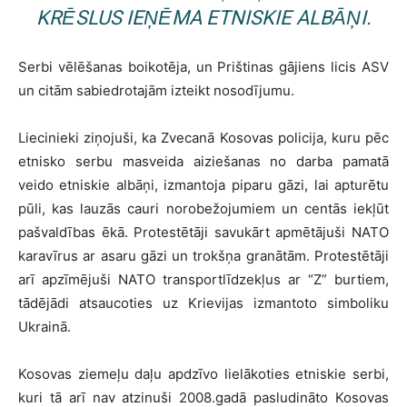
KRĒSLUS IEŅĒMA ETNISKIE ALBĀŅI.
Serbi vēlēšanas boikotēja, un Prištinas gājiens licis ASV
un citām sabiedrotajām izteikt nosodījumu.
Liecinieki ziņojuši, ka Zvecanā Kosovas policija, kuru pēc
etnisko serbu masveida aiziešanas no darba pamatā
veido etniskie albāņi, izmantoja piparu gāzi, lai apturētu
pūli, kas lauzās cauri norobežojumiem un centās iekļūt
pašvaldības ēkā. Protestētāji savukārt apmētājuši NATO
karavīrus ar asaru gāzi un trokšņa granātām. Protestētāji
arī apzīmējuši NATO transportlīdzekļus ar “Z” burtiem,
tādējādi atsaucoties uz Krievijas izmantoto simboliku
Ukrainā.
Kosovas ziemeļu daļu apdzīvo lielākoties etniskie serbi,
kuri tā arī nav atzinuši 2008.gadā pasludināto Kosovas