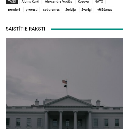
TAGS
Albins Kurti
Aleksandrs Vučičs
Kosova
NATO
nemieri
protesti
sadursmes
Serbija
Svarīgi
vēlēšanas
SAISTĪTIE RAKSTI