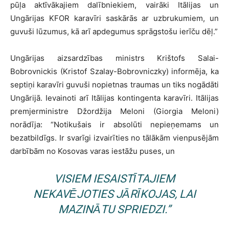
pūļa aktīvākajiem dalībniekiem, vairāki Itālijas un
Ungārijas KFOR karavīri saskārās ar uzbrukumiem, un
guvuši lūzumus, kā arī apdegumus sprāgstošu ierīču dēļ.”
Ungārijas aizsardzības ministrs Krištofs Salai-
Bobrovnickis (Kristof Szalay-Bobrovniczky) informēja, ka
septiņi karavīri guvuši nopietnas traumas un tiks nogādāti
Ungārijā. Ievainoti arī Itālijas kontingenta karavīri. Itālijas
premjerministre Džordžija Meloni (Giorgia Meloni)
norādīja: “Notikušais ir absolūti nepieņemams un
bezatbildīgs. Ir svarīgi izvairīties no tālākām vienpusējām
darbībām no Kosovas varas iestāžu puses, un
VISIEM IESAISTĪTAJIEM
NEKAVĒJOTIES JĀRĪKOJAS, LAI
MAZINĀTU SPRIEDZI.”