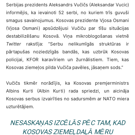
Serbijas prezidents Aleksandrs Vučičs (Aleksandar Vucic)
informējis, ka ievainoti 52 serbi, no kuriem trīs guvuši
smagus savainojumus. Kosovas prezidente Vjosa Osmani
(Vjosa Osmani) apsūdzējusi Vučiču par tīšu situācijas
destabilizēšanu Kosovā. Viņa mikroblogošanas vietnē
Twitter
rakstīja: “Serbu nelikumīgās struktūras ir
pārtapušas noziedzīgās bandās, kas uzbrūk Kosovas
policijai, KFOR karavīriem un žurnālistiem. Tiem, kas
Kosovas ziemeļos pilda Vučiča pavēles, jāsaņem sods.”
Vučičs tikmēr norādījis, ka Kosovas premjerministrs
Albins Kurti (Albin Kurti) rada spriedzi, un aicināja
Kosovas serbus izvairīties no sadursmēm ar NATO miera
uzturētājiem.
NESASKAŅAS IZCĒLĀS PĒC TAM, KAD
KOSOVAS ZIEMEĻDAĻĀ MĒRU