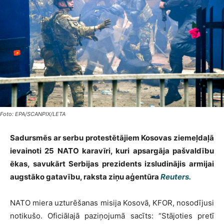
Foto: EPA/SCANPIX/LETA
Sadursmēs ar serbu protestētājiem Kosovas ziemeļdaļā
ievainoti 25 NATO karavīri, kuri apsargāja pašvaldību
ēkas, savukārt Serbijas prezidents izsludinājis armijai
augstāko gatavību, raksta ziņu aģentūra
Reuters.
NATO miera uzturēšanas misija Kosovā, KFOR, nosodījusi
notikušo. Oficiālajā paziņojumā sacīts: “Stājoties pretī