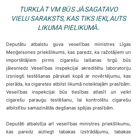
TURKLĀT VM BŪS JĀSAGATAVO
VIELU SARAKSTS, KAS TIKS IEKĻAUTS
LIKUMA PIELIKUMĀ.
Deputātu atbalstu guva veselības ministres Līgas
Meņģelsones priekšlikums, kas paredz, ka ražotājiem un
importētājiem pirms cigarešu laišanas tirgū būs
jāiesniedz Veselības inspekcijai akreditētu laboratoriju
izsniegti testēšanas pārskati kopā ar novērtējumu, kas
pierāda, ka cigaretes atbilst likumā noteiktajām prasībām.
Veselības inspekcijai būs tiesības atlasīt un veikt
cigarešu paraugu testēšanu, lai kontrolētu cigarešu
atbilstību samazinātās degšanas spējas prasībām.
Deputāti atbalstīja arī veselības ministres priekšlikumu,
kas paredz aizliegt tabakas izstrādājumu, tabakas