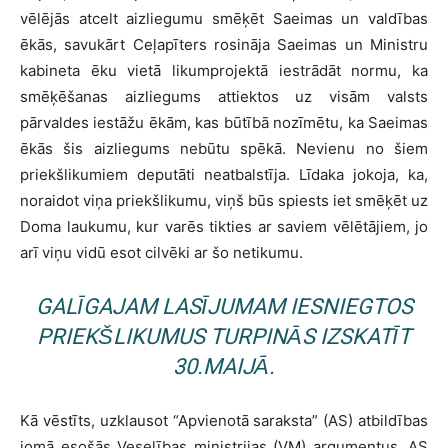
vēlējās atcelt aizliegumu smēķēt Saeimas un valdības
ēkās, savukārt Ceļapīters rosināja Saeimas un Ministru
kabineta ēku vietā likumprojektā iestrādāt normu, ka
smēķēšanas aizliegums attiektos uz visām valsts
pārvaldes iestāžu ēkām, kas būtībā nozīmētu, ka Saeimas
ēkās šis aizliegums nebūtu spēkā. Nevienu no šiem
priekšlikumiem deputāti neatbalstīja. Līdaka jokoja, ka,
noraidot viņa priekšlikumu, viņš būs spiests iet smēķēt uz
Doma laukumu, kur varēs tikties ar saviem vēlētājiem, jo
arī viņu vidū esot cilvēki ar šo netikumu.
GALĪGAJAM LASĪJUMAM IESNIEGTOS
PRIEKŠLIKUMUS TURPINĀS IZSKATĪT
30.MAIJĀ.
Kā vēstīts, uzklausot “Apvienotā saraksta” (AS) atbildības
jomā esošās Veselības ministrijas (VM) argumentus, AS