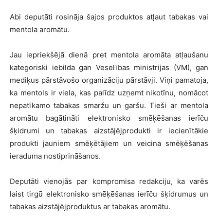
Abi deputāti rosināja šajos produktos atļaut tabakas vai
mentola aromātu.
Jau iepriekšējā dienā pret mentola aromāta atļaušanu
kategoriski iebilda gan Veselības ministrijas (VM), gan
mediķus pārstāvošo organizāciju pārstāvji. Viņi pamatoja,
ka mentols ir viela, kas palīdz uzņemt nikotīnu, nomācot
nepatīkamo tabakas smaržu un garšu. Tieši ar mentola
aromātu bagātināti elektronisko smēķēšanas ierīču
šķidrumi un tabakas aizstājējprodukti ir iecienītākie
produkti jauniem smēķētājiem un veicina smēķēšanas
ieraduma nostiprināšanos.
Deputāti vienojās par kompromisa redakciju, ka varēs
laist tirgū elektronisko smēķēšanas ierīču šķidrumus un
tabakas aizstājējproduktus ar tabakas aromātu.