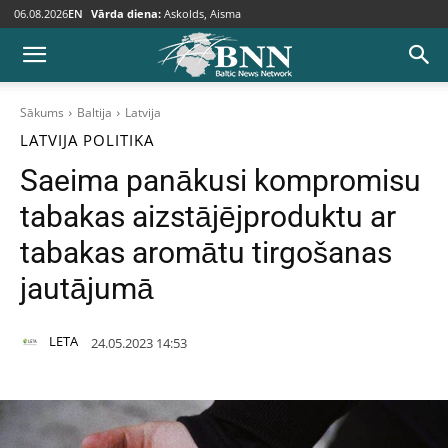
06.08.2026
EN
Vārda diena:
Askolds, Aisma
Sākums
Baltija
Latvija
LATVIJA
POLITIKA
Saeima panākusi kompromisu
tabakas aizstājējproduktu ar
tabakas aromātu tirgošanas
jautājumā
LETA
24.05.2023 14:53