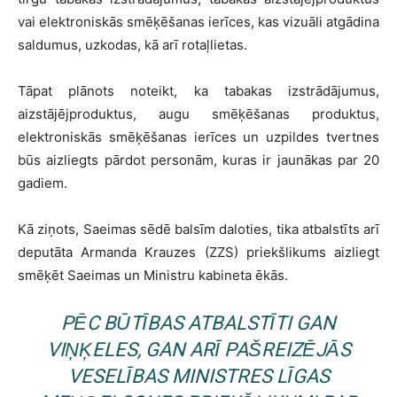
vai elektroniskās smēķēšanas ierīces, kas vizuāli atgādina
saldumus, uzkodas, kā arī rotaļlietas.
Tāpat plānots noteikt, ka tabakas izstrādājumus,
aizstājējproduktus, augu smēķēšanas produktus,
elektroniskās smēķēšanas ierīces un uzpildes tvertnes
būs aizliegts pārdot personām, kuras ir jaunākas par 20
gadiem.
Kā ziņots, Saeimas sēdē balsīm daloties, tika atbalstīts arī
deputāta Armanda Krauzes (ZZS) priekšlikums aizliegt
smēķēt Saeimas un Ministru kabineta ēkās.
PĒC BŪTĪBAS ATBALSTĪTI GAN
VIŅĶELES, GAN ARĪ PAŠREIZĒJĀS
VESELĪBAS MINISTRES LĪGAS