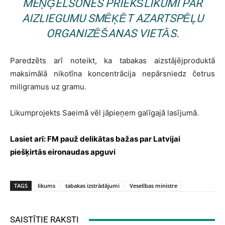
MEŅĢELSONES PRIEKŠLIKUMI PAR
AIZLIEGUMU SMĒĶĒT AZARTSPĒĻU
ORGANIZĒŠANAS VIETĀS.
Paredzēts arī noteikt, ka tabakas aizstājējproduktā
maksimālā nikotīna koncentrācija nepārsniedz četrus
miligramus uz gramu.
Likumprojekts Saeimā vēl jāpieņem galīgajā lasījumā.
Lasiet arī:
FM pauž delikātas bažas par Latvijai
piešķirtās eironaudas apguvi
TAGS
likums
tabakas izstrādājumi
Veselības ministre
SAISTĪTIE RAKSTI