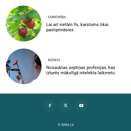
SABIEDRĪBA
Lai arī vietām līs, karstums tikai
pastiprināsies
BIZNESS
Nosauktas septiņas profesijas, kas
izturēs mākslīgā intelekta laikmetu
© BNN.LV