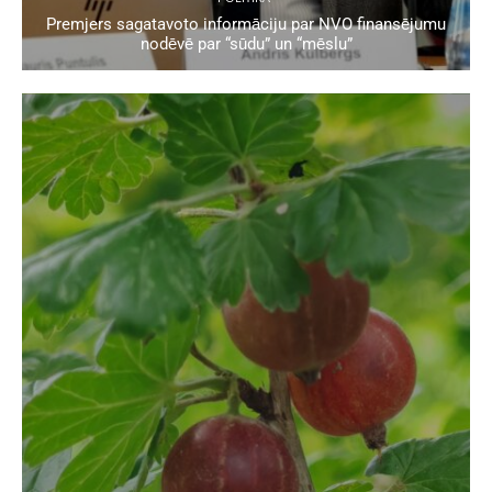
Premjers sagatavoto informāciju par NVO finansējumu
nodēvē par “sūdu” un “mēslu”