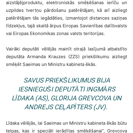
aizstājējproduktu, elektroniskās smēķēšanas ierīču un
uzpildes tvertņu pārdošanu patērētājam, kā arī aizliegt
patērētājam tās iegādāties, izmantojot distances saziņas
līdzekļus, tajā skaitā ārpus Eiropas Savienības dalībvalsts
vai Eiropas Ekonomikas zonas valsts teritorijas.
Vairāki deputāti vēlējās mainīt otrajā lasījumā atbalstīto
deputāta Armanda Krauzes (ZZS) priekšlikumu aizliegt
smēķēt Saeimas un Ministru kabineta ēkās.
SAVUS PRIEKŠLIKUMUS BIJA
IESNIEGUŠI DEPUTĀTI INGMĀRS
LĪDAKA (AS), GLORIJA GREVCOVA UN
ANDREJS CEĻAPĪTERS (JV).
Līdaka vēlējās, lai Saeimas un Ministru kabineta ēkās būtu
telpas, kas ir speciāli ierādītas smēķēšanai”, Grevcova