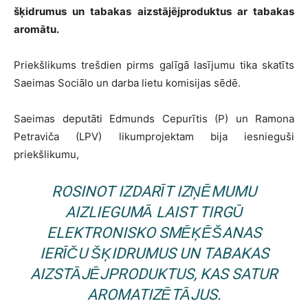
šķidrumus un tabakas aizstājējproduktus ar tabakas
aromātu.
Priekšlikums trešdien pirms galīgā lasījumu tika skatīts
Saeimas Sociālo un darba lietu komisijas sēdē.
Saeimas deputāti Edmunds Cepurītis (P) un Ramona
Petraviča (LPV) likumprojektam bija iesnieguši
priekšlikumu,
ROSINOT IZDARĪT IZŅĒMUMU
AIZLIEGUMĀ LAIST TIRGŪ
ELEKTRONISKO SMĒĶĒŠANAS
IERĪČU ŠĶIDRUMUS UN TABAKAS
AIZSTĀJĒJPRODUKTUS, KAS SATUR
AROMATIZĒTĀJUS.