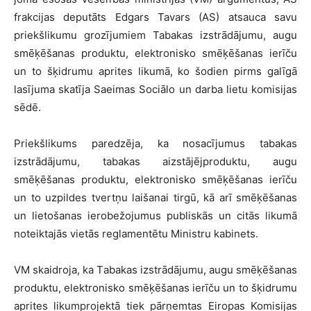
frakcijas deputāts Edgars Tavars (AS) atsauca savu
priekšlikumu grozījumiem Tabakas izstrādājumu, augu
smēķēšanas produktu, elektronisko smēķēšanas ierīču
un to šķidrumu aprites likumā, ko šodien pirms galīgā
lasījuma skatīja Saeimas Sociālo un darba lietu komisijas
sēdē.
Priekšlikums paredzēja, ka nosacījumus tabakas
izstrādājumu, tabakas aizstājējproduktu, augu
smēķēšanas produktu, elektronisko smēķēšanas ierīču
un to uzpildes tvertņu laišanai tirgū, kā arī smēķēšanas
un lietošanas ierobežojumus publiskās un citās likumā
noteiktajās vietās reglamentētu Ministru kabinets.
VM skaidroja, ka Tabakas izstrādājumu, augu smēķēšanas
produktu, elektronisko smēķēšanas ierīču un to šķidrumu
aprites likumprojektā tiek pārņemtas Eiropas Komisijas