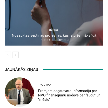
BIZNESS
Nosauktas septiņas profesijas, kas izturēs mākslīgā
intelekta laikmetu
JAUNĀKĀS ZIŅAS
POLITIKA
Premjers sagatavoto informāciju par
NVO finansējumu nodēvē par “sūdu” un
“mēslu”