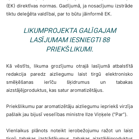
(EK) direktīvas normas. Gadījumā, ja nosacījumu izstrāde
tiktu deleģēta valdībai, par to būtu jāinformē EK.
LIKUMPROJEKTA GALĪGAJAM
LASĪJUMAM IESNIEGTI 88
PRIEKŠLIKUMI.
Kā vēstīts, likuma grozījumu otrajā lasījumā atbalstītā
redakcija paredz aizliegumu laist tirgū elektronisko
smēķēšanas ierīču šķidrumus un tabakas
aizstājējproduktus, kas satur aromatizētājus.
Priekšlikumu par aromatizētāju aizliegumu iepriekš virzīja
pašlaik jau bijusī veselības ministre Ilze Viņķele (“Par”).
Vienlaikus plānots noteikt ierobežojumu ražot un laist
tirgū tabakas izstrādājumus, tabakas aizstājējproduktus