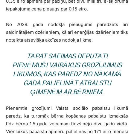
0,35 eiro apmērā par paciņu, bet divu mililitru e-šķidruma
iepakojuma cena pieaugs par 0,15 eiro.
No 2028. gada nodokļa pieaugums paredzēts arī
saldinātajiem dzērieniem, kā arī enerģijas dzērieniem tiks
noteikta atsevišķa akcīzes nodokļa likme.
TĀPAT SAEIMAS DEPUTĀTI
PIEŅĒMUŠI VAIRĀKUS GROZĪJUMUS
LIKUMOS, KAS PAREDZ NO NĀKAMĀ
GADA PALIELINĀT ATBALSTU
ĢIMENĒM AR BĒRNIEM.
Pieņemtie grozījumi Valsts sociālo pabalstu likumā
paredz, ka turpmāk bērna kopšanas pabalstu izmaksās
līdz bērna 1,5 gadu vecumam līdzšinējo divu gadu vietā.
Vienlaikus pabalsta apmēru palielinās no 171 eiro mēnesī