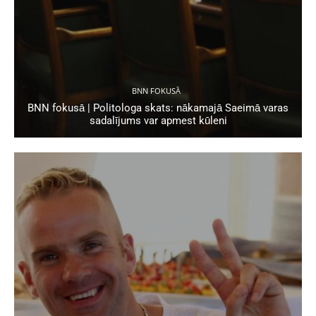
BNN FOKUSĀ
BNN fokusā | Politologa skats: nākamajā Saeimā varas
sadalījums var apmest kūleni