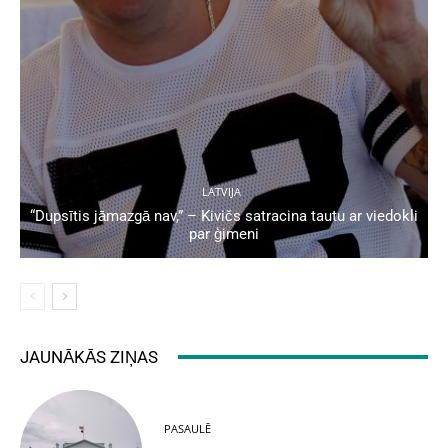
LATVIJA
“Dupsītis jāmazgā nav,” – Kivičs satracina tautu ar viedokli
par ģimeni
JAUNĀKĀS ZIŅAS
PASAULĒ