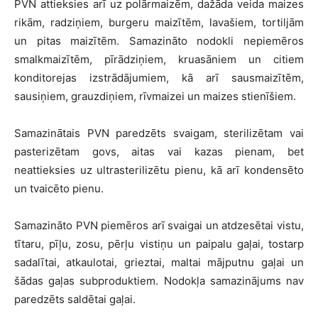
PVN attieksies arī uz polārmaizēm, dažāda veida maizes
rikām, radziņiem, burgeru maizītēm, lavašiem, tortiljām
un pitas maizītēm. Samazināto nodokli nepiemēros
smalkmaizītēm, pīrādziņiem, kruasāniem un citiem
konditorejas izstrādājumiem, kā arī sausmaizītēm,
sausiņiem, grauzdiņiem, rīvmaizei un maizes stienīšiem.
Samazinātais PVN paredzēts svaigam, sterilizētam vai
pasterizētam govs, aitas vai kazas pienam, bet
neattieksies uz ultrasterilizētu pienu, kā arī kondensēto
un tvaicēto pienu.
Samazināto PVN piemēros arī svaigai un atdzesētai vistu,
tītaru, pīļu, zosu, pērļu vistiņu un paipalu gaļai, tostarp
sadalītai, atkaulotai, grieztai, maltai mājputnu gaļai un
šādas gaļas subproduktiem. Nodokļa samazinājums nav
paredzēts saldētai gaļai.