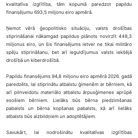
kvalitatīva izglītība, tām kopumā paredzot papildu
finansējumu 693,5 miljonu eiro apmērā.
Ņemot vērā ģeopolitisko situāciju, valsts drošības
stiprināšanai nākamgad papildus plānots novirzīt 448,3
miljonus eiro, un šis finansējums ietver ne tikai militāro
spēju stiprināšanu, bet arī ieguldījumus valsts iekšējā
drošībā un kiberdrošībā.
Papildu finansējums 94,8 miljonu eiro apmērā 2026. gadā
paredzēts, lai stiprinātu atbalstu ģimenēm ar bērniem, kā
arī pilnveidotu materiālo atbalstu ārpusģimenes aprūpē
esošiem bērniem. Lielāks būs bērna piedzimšanas
pabalsts un bērna kopšanas pabalsts, kā arī lielāks
atbalsts būs aizbildņiem un adoptētājiem.
Savukārt, lai nodrošinātu kvalitatīvas izglītības