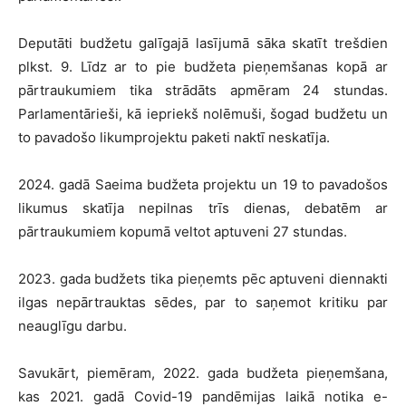
Deputāti budžetu galīgajā lasījumā sāka skatīt trešdien
plkst. 9. Līdz ar to pie budžeta pieņemšanas kopā ar
pārtraukumiem tika strādāts apmēram 24 stundas.
Parlamentārieši, kā iepriekš nolēmuši, šogad budžetu un
to pavadošo likumprojektu paketi naktī neskatīja.
2024. gadā Saeima budžeta projektu un 19 to pavadošos
likumus skatīja nepilnas trīs dienas, debatēm ar
pārtraukumiem kopumā veltot aptuveni 27 stundas.
2023. gada budžets tika pieņemts pēc aptuveni diennakti
ilgas nepārtrauktas sēdes, par to saņemot kritiku par
neauglīgu darbu.
Savukārt, piemēram, 2022. gada budžeta pieņemšana,
kas 2021. gadā Covid-19 pandēmijas laikā notika e-