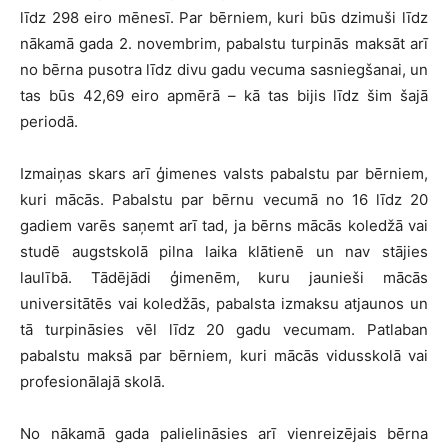
līdz 298 eiro mēnesī. Par bērniem, kuri būs dzimuši līdz
nākamā gada 2. novembrim, pabalstu turpinās maksāt arī
no bērna pusotra līdz divu gadu vecuma sasniegšanai, un
tas būs 42,69 eiro apmērā – kā tas bijis līdz šim šajā
periodā.
Izmaiņas skars arī ģimenes valsts pabalstu par bērniem,
kuri mācās. Pabalstu par bērnu vecumā no 16 līdz 20
gadiem varēs saņemt arī tad, ja bērns mācās koledžā vai
studē augstskolā pilna laika klātienē un nav stājies
laulībā. Tādējādi ģimenēm, kuru jaunieši mācās
universitātēs vai koledžās, pabalsta izmaksu atjaunos un
tā turpināsies vēl līdz 20 gadu vecumam. Patlaban
pabalstu maksā par bērniem, kuri mācās vidusskolā vai
profesionālajā skolā.
No nākamā gada palielināsies arī vienreizējais bērna