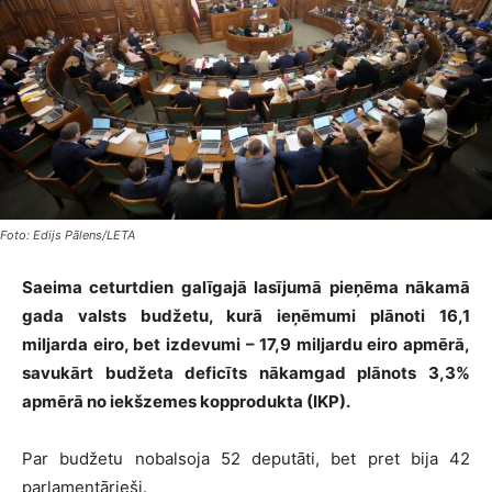
Foto: Edijs Pālens/LETA
Saeima ceturtdien galīgajā lasījumā pieņēma nākamā
gada valsts budžetu, kurā ieņēmumi plānoti 16,1
miljarda eiro, bet izdevumi – 17,9 miljardu eiro apmērā,
savukārt budžeta deficīts nākamgad plānots 3,3%
apmērā no iekšzemes kopprodukta (IKP).
Par budžetu nobalsoja 52 deputāti, bet pret bija 42
parlamentārieši.