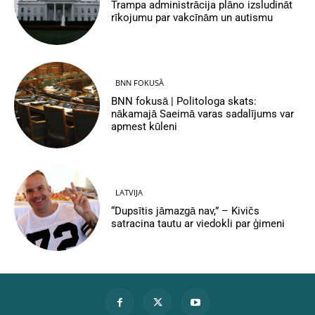
Trampa administrācija plāno izsludināt
rīkojumu par vakcīnām un autismu
BNN FOKUSĀ
BNN fokusā | Politologa skats:
nākamajā Saeimā varas sadalījums var
apmest kūleni
LATVIJA
“Dupsītis jāmazgā nav,” – Kivičs
satracina tautu ar viedokli par ģimeni