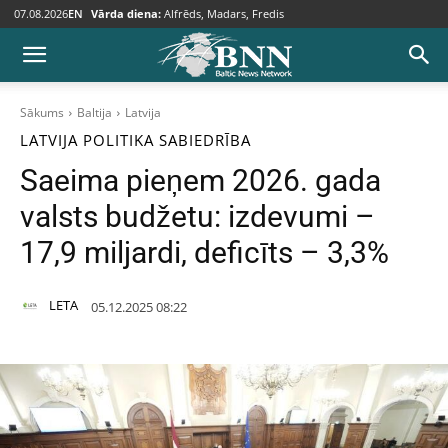
07.08.2026
EN
Vārda diena:
Alfrēds, Madars, Fredis
Sākums
Baltija
Latvija
LATVIJA
POLITIKA
SABIEDRĪBA
Saeima pieņem 2026. gada
valsts budžetu: izdevumi –
17,9 miljardi, deficīts – 3,3%
LETA
05.12.2025 08:22