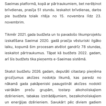
Saeimas platformā, kopā ar pārtraukumiem, bet nerēķinot
brīvdienas, prasīja 51 stundu. Ieskaitot brīvdienas, darbs
pie budžeta tolaik ritēja no 15. novembra līdz 23.
novembrim.
Tikmēr 2021. gada budžeta un to pavadošo likumprojektu
izskatīšana Saeimai 2020. gadā prasīja vēsturiski ilgāko
laiku, kopumā šim procesam atvēlot gandrīz 78 stundas,
ieskaitot pārtraukumus. Tāpat kā budžets 2022. gadam,
arī šis budžets tika pieņemts e-Saeimas sistēmā.
Skatot budžetu 2026. gadam, deputāti citastarp pieņēma
grozījumus akcīzes nodokļa likumā, kas paredz no
nākamā gada pakāpeniski paaugstināt akcīzes nodokli
vairākām preču grupām, tostarp alkoholiskajiem
dzērieniem, tabakas izstrādājumiem, bezalkoholiskajiem
un enerģijas dzērieniem. Savukārt pēc diviem gadiem