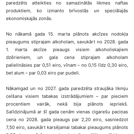
paredzēts atteikties no samazinātās likmes naftas
produktiem, ko izmanto brīvostās un speciālajās
ekonomiskajās zonās.
No nākamā gada 15. marta plānots akcīzes nodokļa
pieaugums stiprajam alkoholam, savukārt no 2028. gada
1. marta akcīze pieaugs visiem alkoholiskajiem
dzērieniem, un gala cena stiprajam alkoholam
palielināsies par 0,51 eiro, vīnam – no 0,15 līdz 0,30 eiro,
bet alum – par 0,03 eiro par pudeli.
Nākamgad un no 2027. gada paredzēta straujāka likmju
celšana visiem tabakas izstrādājumiem – par pieciem
procentiem vairāk, nekā bija plānots iepriekš.
Salīdzinājumā ar šī gada cenām vienas cigarešu paciņas
cena no 2028. gada pieaugs par 2,20 eiro, sasniedzot
7,50 eiro, savukārt karsējamai tabakai pieaugums plānots