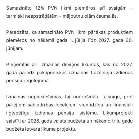
Samazināto 12% PVN likmi piemēros arī svaigām –
termiski neapstrādātām – mājputnu olām čaumalās.
Paredzēts, ka samazināto PVN likmi pārtikas produktiem
piemēros no nākamā gada 1. jūlija līdz 2027. gada 30.
jūnijam.
Pieņemtas arī izmaiņas deviņos likumos, kas no 2027.
gada paredz pakāpeniskas izmaiņas līdzšinējā izdienas
pensiju regulējumā.
Izmaiņas nepieciešamas, lai nodrošinātu taisnīgu, pret
pārējiem sabiedrības locekļiem vienlīdzīgu un finansiāli
ilgtspējīgu izdienas pensiju sistēmu. Likumprojekti
saistīti ar 2026. gada valsts budžeta un nākamo triju gadu
budžeta ietvara likuma projektu.