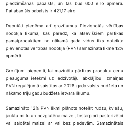
piedzimšanas pabalsts, un tas būs 600 eiro apmērā.
Patlaban šis pabalsts ir 421,17 eiro.
Deputāti pieņēma arī grozījumus Pievienotās vērtības
nodokļa likumā, kas paredz, ka atsevišķiem pārtikas
pamatproduktiem no nākamā gada vidus tiks noteikta
pievienotās vērtības nodokļa (PVN) samazinātā likme 12%
apmērā.
Grozījumi pieņemti, lai mazinātu pārtikas produktu cenu
pieauguma ietekmi uz iedzīvotāju labklājību. Izmaiņas
PVN regulējumā saistītas ar 2026. gada valsts budžeta un
nākamo triju gadu budžeta ietvara likumu.
Samazināto 12% PVN likmi plānots noteikt rudzu, kviešu,
jauktu miltu un bezglutēna maizei, tostarp arī pasterizētai
vai saldētai maizei ar vai bez piedevām. Samazinātais