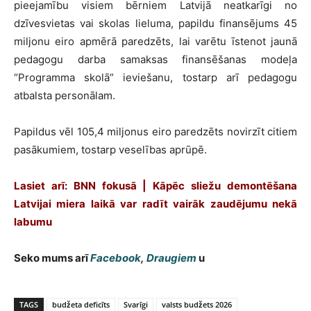
pieejamību visiem bērniem Latvijā neatkarīgi no
dzīvesvietas vai skolas lieluma, papildu finansējums 45
miljonu eiro apmērā paredzēts, lai varētu īstenot jaunā
pedagogu darba samaksas finansēšanas modeļa
“Programma skolā” ieviešanu, tostarp arī pedagogu
atbalsta personālam.
Papildus vēl 105,4 miljonus eiro paredzēts novirzīt citiem
pasākumiem, tostarp veselības aprūpē.
Lasiet arī: BNN fokusā | Kāpēc sliežu demontēšana
Latvijai miera laikā var radīt vairāk zaudējumu nekā
labumu
Seko mums arī
Facebook
,
Draugiem
u
TAGS
budžeta deficīts
Svarīgi
valsts budžets 2026