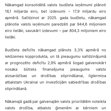
Nākamgad konsolidētā valsts budžeta ieņēmumi plānoti
16,1 miljarda eiro, bet izdevumi – 17,9 miljardu eiro
apmērā. Salīdzinot ar 2025. gada budžetu, nākamgad
plānotie valsts ieņēmumi paredzēti par 944,6 miljoniem
eiro lielāki, savukārt izdevumi – par 804,3 miljoniem eiro
lielāki.
Budžeta deficīts nākamgad plānots 3,3% apmērā no
iekšzemes kopprodukta, un tā pieaugumu salīdzinājumā
ar prognozēto deficītu 2,9% apmērā šogad galvenokārt
nosaka būtisks finansējuma pieaugums valsts
aizsardzības un drošības stiprināšanai, ilgtermiņa
atbalstam Ukrainai un investīcijām sabiedrības drošības
stiprināšanā.
Nākamajā gadā par galvenajām valsts prioritātēm noteikta
valsts drošība, atbalsts ģimenēm ar bērniem un