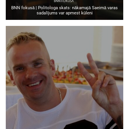
BNN FOKUSĀ
BNN fokusā | Politologa skats: nākamajā Saeimā varas
sadalījums var apmest kūleni