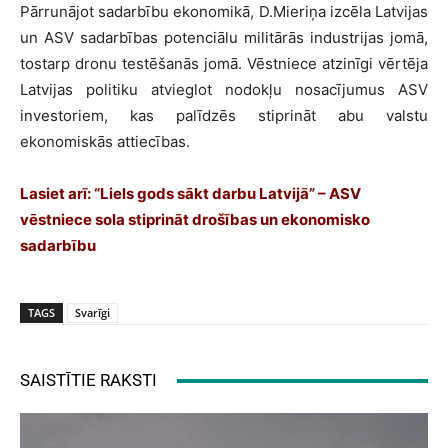
Pārrunājot sadarbību ekonomikā, D.Mieriņa izcēla Latvijas
un ASV sadarbības potenciālu militārās industrijas jomā,
tostarp dronu testēšanās jomā. Vēstniece atzinīgi vērtēja
Latvijas politiku atvieglot nodokļu nosacījumus ASV
investoriem, kas palīdzēs stiprināt abu valstu
ekonomiskās attiecības.
Lasiet arī: “Liels gods sākt darbu Latvijā” – ASV
vēstniece sola stiprināt drošības un ekonomisko
sadarbību
TAGS
Svarīgi
SAISTĪTIE RAKSTI