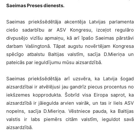
Saeimas Preses dienests.
Saeimas priekšsēdētāja akcentēja Latvijas parlamenta
ciešo sadarbību ar ASV Kongresu, izceļot regulāro
divpusējo vizīšu apmaiņu, kā arī īpašo Saeimas pārstāvi
darbam Vašingtonā. Tāpat augstu novērtējam Kongresa
spēcīgo atbalstu Baltijas valstīm, sacīja D.Mieriņa un
pateicās par ieguldījumu mūsu aizsardzībā.
Saeimas priekšsēdētāja arī uzsvēra, ka Latvija šogad
aizsardzībai ir atvēlējusi jau gandrīz piecus procentus no
iekšzemes kopprodukta. Šobrīd visa Eiropa saprot, ka
aizsardzībā ir jāiegulda arvien vairāk, un tas ir liels ASV
nopelns, sacīja D.Mieriņa. Vēstniece pauda, ka Baltijas
valstis ir labs piemērs citām valstīm, ieguldot savā
aizsardzībā.