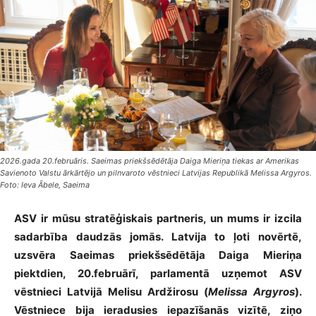
2026.gada 20.februāris. Saeimas priekšsēdētāja Daiga Mieriņa tiekas ar Amerikas
Savienoto Valstu ārkārtējo un pilnvaroto vēstnieci Latvijas Republikā Melissa Argyros.
Foto: Ieva Ābele, Saeima
ASV ir mūsu stratēģiskais partneris, un mums ir izcila
sadarbība daudzās jomās. Latvija to ļoti novērtē,
uzsvēra Saeimas priekšsēdētāja Daiga Mieriņa
piektdien, 20.februārī, parlamentā uzņemot ASV
vēstnieci Latvijā Melisu Ardžirosu (
Melissa Argyros
).
Vēstniece bija ieradusies iepazīšanās vizītē, ziņo