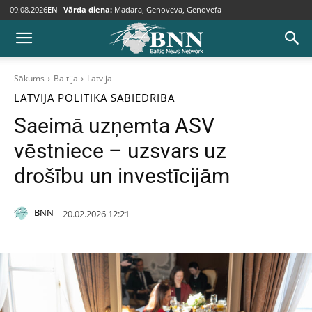
09.08.2026
EN
Vārda diena:
Madara, Genoveva, Genovefa
Sākums
Baltija
Latvija
LATVIJA
POLITIKA
SABIEDRĪBA
Saeimā uzņemta ASV
vēstniece – uzsvars uz
drošību un investīcijām
BNN
20.02.2026 12:21