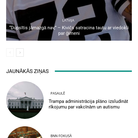
LATVIJA
“Dupsītis jāmazgā nav,” – Kivičs satracina tautu ar viedokli
par ģimeni
JAUNĀKĀS ZIŅAS
PASAULĒ
Trampa administrācija plāno izsludināt
rīkojumu par vakcīnām un autismu
BNN FOKUSĀ