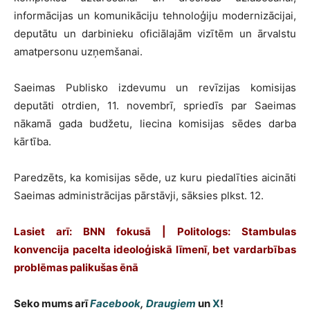
informācijas un komunikāciju tehnoloģiju modernizācijai,
deputātu un darbinieku oficiālajām vizītēm un ārvalstu
amatpersonu uzņemšanai.
Saeimas Publisko izdevumu un revīzijas komisijas
deputāti otrdien, 11. novembrī, spriedīs par Saeimas
nākamā gada budžetu, liecina komisijas sēdes darba
kārtība.
Paredzēts, ka komisijas sēde, uz kuru piedalīties aicināti
Saeimas administrācijas pārstāvji, sāksies plkst. 12.
Lasiet arī: BNN fokusā | Politologs: Stambulas
konvencija pacelta ideoloģiskā līmenī, bet vardarbības
problēmas palikušas ēnā
Seko mums arī
Facebook
,
Draugiem
un
X
!