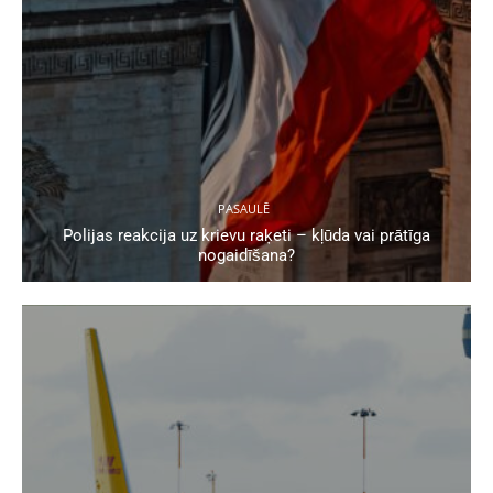
PASAULĒ
Polijas reakcija uz krievu raķeti – kļūda vai prātīga
nogaidīšana?