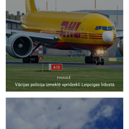
PASAULĒ
Vācijas policija izmeklē spridzekli Leipcigas lidostā