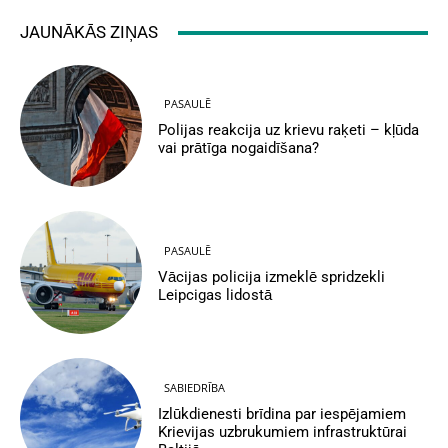
JAUNĀKĀS ZIŅAS
PASAULĒ
Polijas reakcija uz krievu raķeti – kļūda
vai prātīga nogaidīšana?
PASAULĒ
Vācijas policija izmeklē spridzekli
Leipcigas lidostā
SABIEDRĪBA
Izlūkdienesti brīdina par iespējamiem
Krievijas uzbrukumiem infrastruktūrai