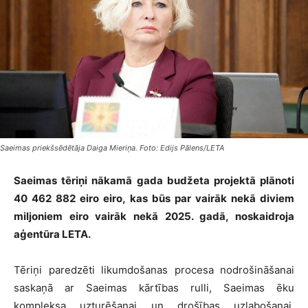
Saeimas priekšsēdētāja Daiga Mieriņa. Foto: Edijs Pālens/LETA
Saeimas tēriņi nākamā gada budžeta projektā plānoti
40 462 882 eiro eiro, kas būs par vairāk nekā diviem
miljoniem eiro vairāk nekā 2025. gadā, noskaidroja
aģentūra LETA.
Tēriņi paredzēti likumdošanas procesa nodrošināšanai
saskaņā ar Saeimas kārtības rulli, Saeimas ēku
kompleksa uzturēšanai un drošības uzlabošanai,