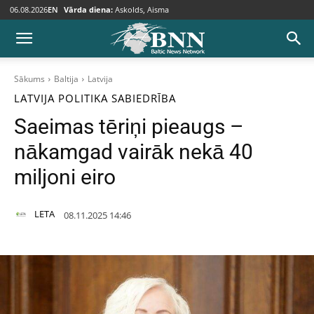
06.08.2026
EN
Vārda diena:
Askolds, Aisma
Sākums
Baltija
Latvija
LATVIJA
POLITIKA
SABIEDRĪBA
Saeimas tēriņi pieaugs –
nākamgad vairāk nekā 40
miljoni eiro
LETA
08.11.2025 14:46