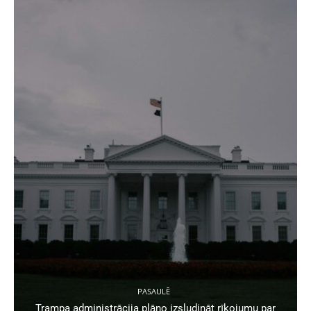
PASAULĒ
Trampa administrācija plāno izsludināt rīkojumu par