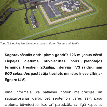
Topošā Liepājas jaunā cietuma makets. Foto: Tieslietu ministrija
Sagatavošanās darbi pirms gandrīz 126 miljonus vērtā
Liepājas cietuma būvniecības noris plānotajos
termiņos, trešdien, 26.jūlijā, intervijā TV3 raidījumam
900 sekundes
pastāstīja tieslietu ministre Inese Lībiņa-
Egnere (JV).
Viņa informēja, ka patlaban notiek meliorācijas un
sagatavošanās darbi, bet septembrī varēs sākt pašu
cietuma būvniecību, kad arī paredzēta svinīgā kapsulas