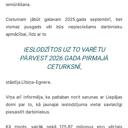
iemūrēšana.
Cietumam jābūt gatavam 2025.gada septembrī, bet
vismaz pusgads vēl būs nepieciešams darbinieku
apmācībai, līdz ar to
IESLODZĪTOS UZ TO VARĒTU
PĀRVEST 2026.GADA PIRMAJĀ
CETURKSNĪ,
stāstīja Lībiņa-Egnere.
Viņa arī informēja, ka patlaban norit sarunas ar Liepājas
domi par to, kā jaunajai ieslodzījuma vietai savlaicīgi
piesaistīt darbiniekus.
Kā ziņots, vairāk nekā 125,87 miljonus eiro vērtais