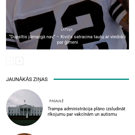
LATVIJA
“Dupsītis jāmazgā nav,” – Kivičs satracina tautu ar viedokli
par ģimeni
JAUNĀKĀS ZIŅAS
PASAULĒ
Trampa administrācija plāno izsludināt
rīkojumu par vakcīnām un autismu