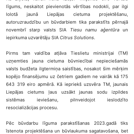
līgums, neskaitot pievienotās vērtības nodokli, par ilgi
lolotā jaunā Liepājas cietuma projektēšanu,
autoruzraudzību un būvdarbiem tika parakstīts pērnajā
novembrī starp valsts SIA
Tiesu namu aģentūra
un
iepirkuma uzvarētāju SIA
Citrus Solutions
.
Pirms tam valdība atļāva Tieslietu ministrijai (TM)
uzņemties jauna cietuma būvniecībai nepieciešamās
valsts budžeta ilgtermiņa saistības, nosakot šim mērķim
kopējo finansējumu uz četriem gadiem ne vairāk kā 175
643 319 eiro apmērā. Kā iepriekš uzsvēra TM, jaunais
Liepājas cietums ļaus uzsākt jaunas sodu izpildes
sistēmas ieviešanu, pilnveidojot ieslodzīto
resocializācijas procesu.
Pēc būvdarbu līguma parakstīšanas 2023.gadā tiks
īstenota projektēšana un būvlaukuma sagatavošana, bet