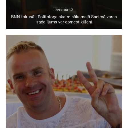
BNN FOKUSĀ
BNN fokusā | Politologa skats: nākamajā Saeimā varas
sadalījums var apmest kūleni