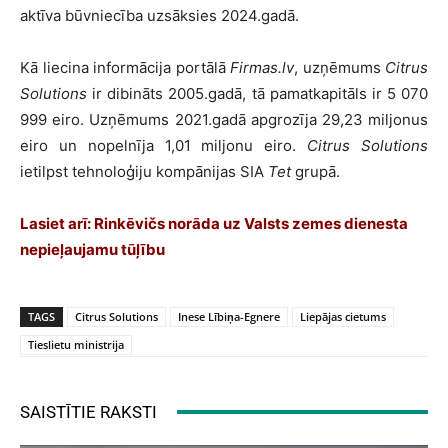
aktīva būvniecība uzsāksies 2024.gadā.
Kā liecina informācija portālā
Firmas.lv
, uzņēmums
Citrus
Solutions
ir dibināts 2005.gadā, tā pamatkapitāls ir 5 070
999 eiro. Uzņēmums 2021.gadā apgrozīja 29,23 miljonus
eiro un nopelnīja 1,01 miljonu eiro.
Citrus Solutions
ietilpst tehnoloģiju kompānijas SIA
Tet
grupā.
Lasiet arī:
Rinkēvičs norāda uz Valsts zemes dienesta
nepieļaujamu tūļību
TAGS
Citrus Solutions
Inese Lībiņa-Egnere
Liepājas cietums
Tieslietu ministrija
SAISTĪTIE RAKSTI