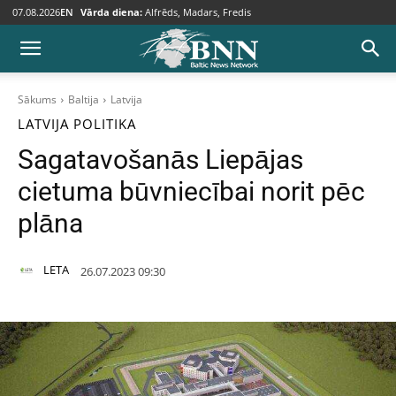
07.08.2026
EN
Vārda diena:
Alfrēds, Madars, Fredis
Sākums
Baltija
Latvija
LATVIJA
POLITIKA
Sagatavošanās Liepājas
cietuma būvniecībai norit pēc
plāna
LETA
26.07.2023 09:30